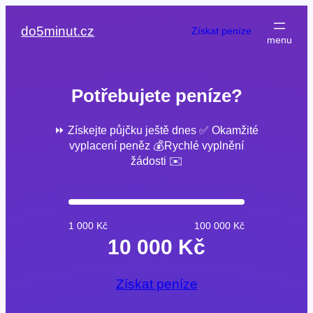
Přeskočit
na
do5minut.cz
Získat peníze
obsah
Potřebujete peníze?
⏩ Získejte půjčku ještě dnes ✅ Okamžité
vyplacení peněz 💰Rychlé vyplnění
žádosti ✉️
1 000 Kč
100 000 Kč
10 000 Kč
Získat peníze