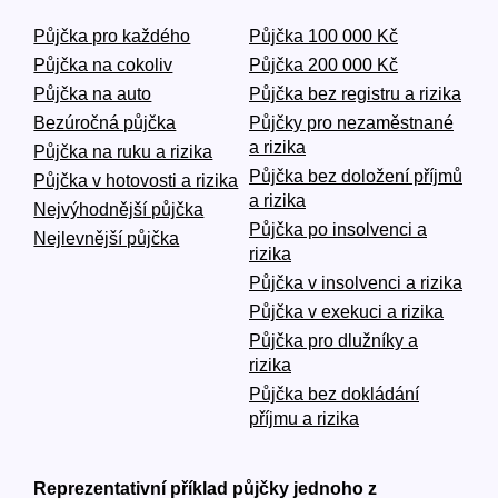
Půjčka pro každého
Půjčka 100 000 Kč
Půjčka na cokoliv
Půjčka 200 000 Kč
Půjčka na auto
Půjčka bez registru a rizika
Bezúročná půjčka
Půjčky pro nezaměstnané
a rizika
Půjčka na ruku a rizika
Půjčka bez doložení příjmů
Půjčka v hotovosti a rizika
a rizika
Nejvýhodnější půjčka
Půjčka po insolvenci a
Nejlevnější půjčka
rizika
Půjčka v insolvenci a rizika
Půjčka v exekuci a rizika
Půjčka pro dlužníky a
rizika
Půjčka bez dokládání
příjmu a rizika
Reprezentativní příklad půjčky jednoho z