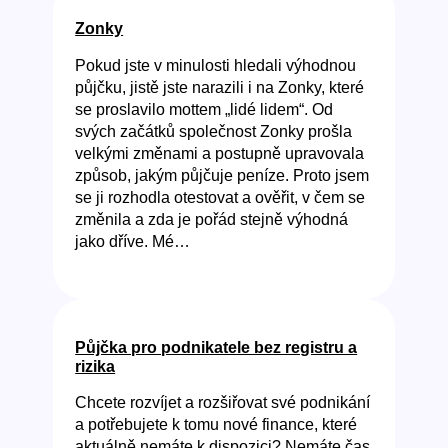
Zonky
Pokud jste v minulosti hledali výhodnou
půjčku, jistě jste narazili i na Zonky, které
se proslavilo mottem „lidé lidem“. Od
svých začátků společnost Zonky prošla
velkými změnami a postupně upravovala
způsob, jakým půjčuje peníze. Proto jsem
se ji rozhodla otestovat a ověřit, v čem se
změnila a zda je pořád stejně výhodná
jako dříve. Mé…
Půjčka pro podnikatele bez registru a
rizika
Chcete rozvíjet a rozšiřovat své podnikání
a potřebujete k tomu nové finance, které
aktuálně nemáte k dispozici? Nemáte čas