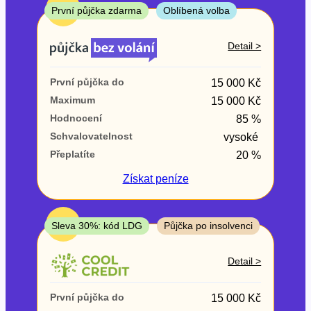
ne
TOP
První půjčka zdarma
Oblíbená volba
V exekuci
Detail >
ano
První půjčka do
15 000 Kč
ne
Maximum
15 000 Kč
Hodnocení
85 %
Po insolvenci
Schvalovatelnost
vysoké
ano
Přeplatíte
20 %
ne
Získat
peníze
V hotovosti
ano
TOP
Sleva 30%: kód LDG
Půjčka po insolvenci
ne
Detail >
První půjčka do
15 000 Kč