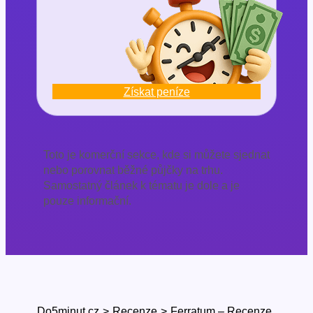
Získat peníze
Toto je komerční sekce, kde si můžete sjednat
nebo porovnat běžné půjčky na trhu.
Samostatný článek k tématu je dole a je
pouze informační.
Do5minut.cz
>
Recenze
>
Ferratum – Recenze