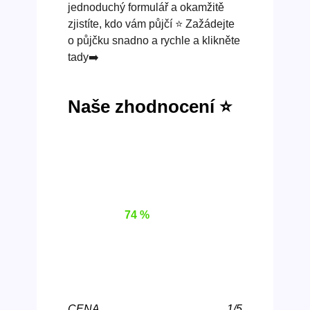
jednoduchý formulář a okamžitě
zjistíte, kdo vám půjčí ⭐ Zažádejte
o půjčku snadno a rychle a klikněte
tady➡️
Naše zhodnocení ⭐
74 %
CENA
1/5