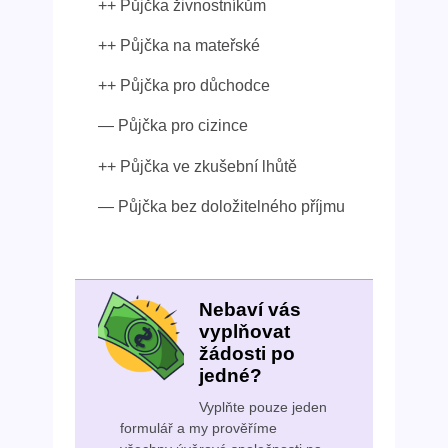
++ Půjčka živnostníkům
++ Půjčka na mateřské
++ Půjčka pro důchodce
— Půjčka pro cizince
++ Půjčka ve zkušební lhůtě
— Půjčka bez doložitelného příjmu
Nebaví vás
vyplňovat
žádosti po
jedné?
Vyplňte pouze jeden
formulář a my prověříme