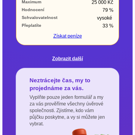
Maximum
25 000 Kč
Hodnocení
79 %
Schvalovatelnost
vysoké
Přeplatíte
33 %
Získat
peníze
Zobrazit další
Neztrácejte čas, my to
projednáme za vás.
Vyplňte pouze jeden formulář a my
za vás prověříme všechny úvěrové
společnosti. Zjistíme, kdo vám
půjčku poskytne, a vy si můžete jen
vybrat.