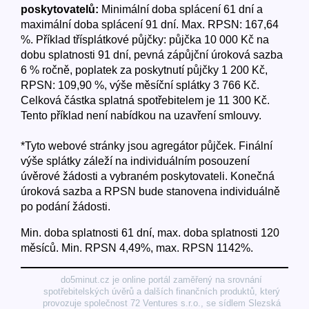
poskytovatelů:
Minimální doba splácení 61 dní a
maximální doba splácení 91 dní. Max. RPSN: 167,64
%. Příklad třísplátkové půjčky: půjčka 10 000 Kč na
dobu splatnosti 91 dní, pevná zápůjční úroková sazba
6 % ročně, poplatek za poskytnutí půjčky 1 200 Kč,
RPSN: 109,90 %, výše měsíční splátky 3 766 Kč.
Celková částka splatná spotřebitelem je 11 300 Kč.
Tento příklad není nabídkou na uzavření smlouvy.
*Tyto webové stránky jsou agregátor půjček. Finální
výše splátky záleží na individuálním posouzení
úvěrové žádosti a vybraném poskytovateli. Konečná
úroková sazba a RPSN bude stanovena individuálně
po podání žádosti.
Min. doba splatnosti 61 dní, max. doba splatnosti 120
měsíců. Min. RPSN 4,49%, max. RPSN 1142%.
do5minut.cz je online portál zaměřený na srovnání
spotřebitelských úvěrů a dalších finančních produktů, který
provozuje společnost 72 Ventures s.r.o., se sídlem Slezská