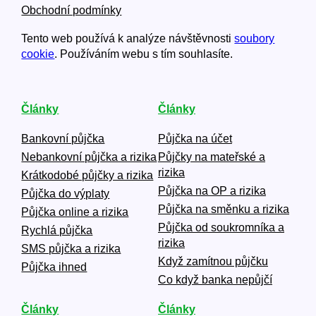
Obchodní podmínky
Tento web používá k analýze návštěvnosti
soubory
cookie
. Používáním webu s tím souhlasíte.
Články
Články
Bankovní půjčka
Půjčka na účet
Nebankovní půjčka a rizika
Půjčky na mateřské a
rizika
Krátkodobé půjčky a rizika
Půjčka na OP a rizika
Půjčka do výplaty
Půjčka na směnku a rizika
Půjčka online a rizika
Půjčka od soukromníka a
Rychlá půjčka
rizika
SMS půjčka a rizika
Když zamítnou půjčku
Půjčka ihned
Co když banka nepůjčí
Články
Články