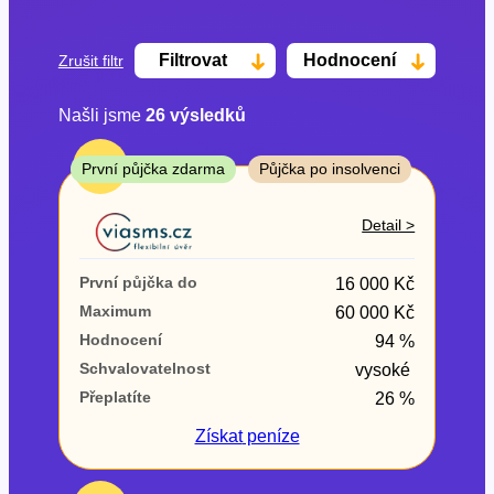
Filtrovat
Hodnocení
Zrušit filtr
Našli jsme
26
výsledků
Cena
TOP
První půjčka zdarma
Půjčka po insolvenci
Od
Do
Detail >
První půjčka zdarma
První půjčka do
16 000 Kč
–
Maximum
60 000 Kč
Hodnocení
94 %
ano
Schvalovatelnost
vysoké
ne
Přeplatíte
26 %
Ve zkušebce
Získat
peníze
ano