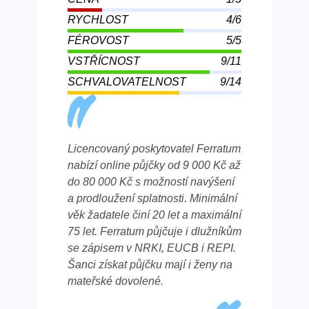
RYCHLOST
4/6
FÉROVOST
5/5
VSTŘÍCNOST
9/11
SCHVALOVATELNOST
9/14
Licencovaný poskytovatel Ferratum
nabízí online půjčky od 9 000 Kč až
do 80 000 Kč s možností navýšení
a prodloužení splatnosti. Minimální
věk žadatele činí 20 let a maximální
75 let. Ferratum půjčuje i dlužníkům
se zápisem v NRKI, EUCB i REPI.
Šanci získat půjčku mají i ženy na
mateřské dovolené.