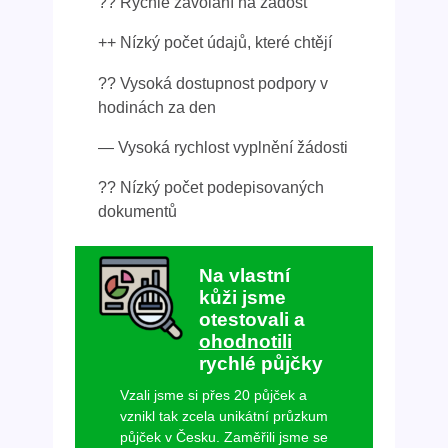
?? Rychlé zavolání na žádost
++ Nízký počet údajů, které chtějí
?? Vysoká dostupnost podpory v
hodinách za den
— Vysoká rychlost vyplnění žádosti
?? Nízký počet podepisovaných
dokumentů
Na vlastní
kůži jsme
otestovali a
ohodnotili
rychlé půjčky
Vzali jsme si přes 20 půjček a
vznikl tak zcela unikátní průzkum
půjček v Česku. Zaměřili jsme se