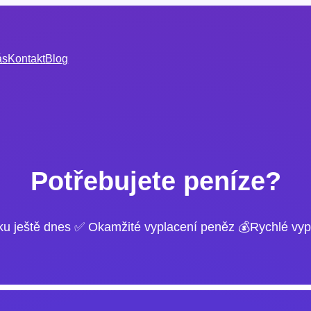
ás
Kontakt
Blog
Potřebujete peníze?
ku ještě dnes ✅ Okamžité vyplacení peněz 💰Rychlé vyp