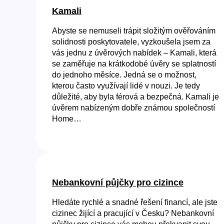
Kamali
Abyste se nemuseli trápit složitým ověřováním
solidnosti poskytovatele, vyzkoušela jsem za
vás jednu z úvěrových nabídek – Kamali, která
se zaměřuje na krátkodobé úvěry se splatností
do jednoho měsíce. Jedná se o možnost,
kterou často využívají lidé v nouzi. Je tedy
důležité, aby byla férová a bezpečná. Kamali je
úvěrem nabízeným dobře známou společností
Home…
Nebankovní půjčky pro cizince
Hledáte rychlé a snadné řešení financí, ale jste
cizinec žijící a pracující v Česku? Nebankovní