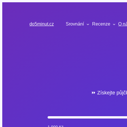
Přeskočit
na
obsah
do5minut.cz
Srovnání
Recenze
O n
⏩ Získejte půjč
1 000 Kč