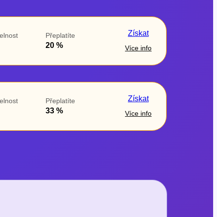
Získat
elnost
Přeplatíte
20 %
Více info
Získat
elnost
Přeplatíte
33 %
Více info