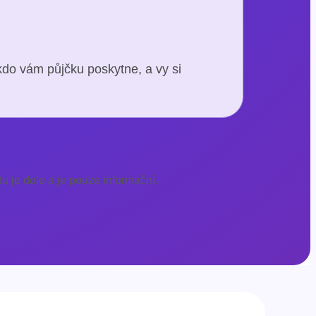
kdo vám půjčku poskytne, a vy si
u je dole a je pouze informační.