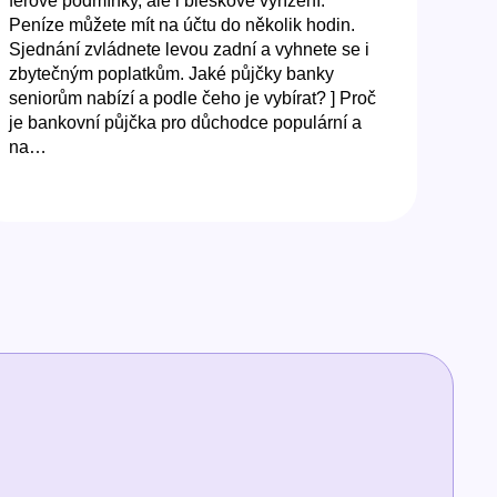
férové podmínky, ale i bleskové vyřízení.
Peníze můžete mít na účtu do několik hodin.
Sjednání zvládnete levou zadní a vyhnete se i
zbytečným poplatkům. Jaké půjčky banky
seniorům nabízí a podle čeho je vybírat? ] Proč
je bankovní půjčka pro důchodce populární a
na…