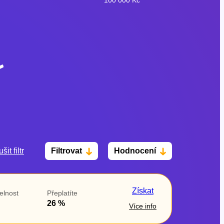
šit filtr
Filtrovat
Hodnocení
Po insolvenci
V hotovosti
ano
ano
Získat
elnost
Přeplatíte
ne
ne
26 %
Více info