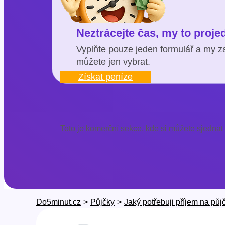
Neztrácejte čas, my to proj
Vyplňte pouze jeden formulář a my za
můžete jen vybrat.
Získat peníze
Toto je komerční sekce, kde si můžete sjednat
Do5minut.cz
>
Půjčky
>
Jaký potřebuji příjem na půj