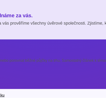
ednáme za vás.
 vás prověříme všechny úvěrové společnosti. Zjistíme, 
 nebo porovnat běžné půjčky na trhu. Samostatný článek k témat
čku