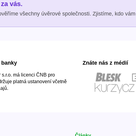
za vás.
věříme všechny úvěrové společnosti. Zjistíme, kdo vám 
 banky
Znáte nás z médií
s.r.o. má licenci ČNB pro
držuje platná ustanovení včetně
ajů.
Články