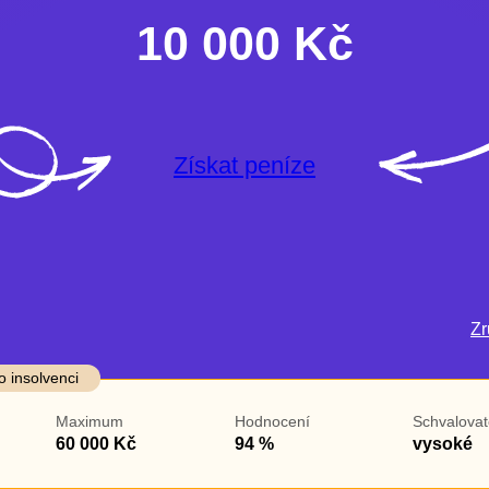
10 000 Kč
Získat peníze
Zru
darma
Ve zkušebce
V exekuci
o insolvenci
ano
ano
Maximum
Hodnocení
Schvalovat
ne
ne
60 000 Kč
94 %
vysoké