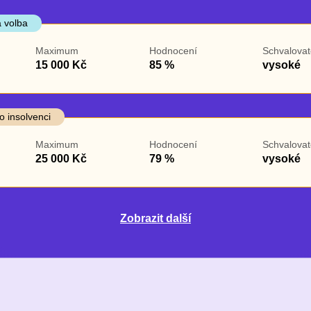
 volba
Maximum
Hodnocení
Schvalovat
15 000 Kč
85 %
vysoké
o insolvenci
Maximum
Hodnocení
Schvalovat
25 000 Kč
79 %
vysoké
Zobrazit další