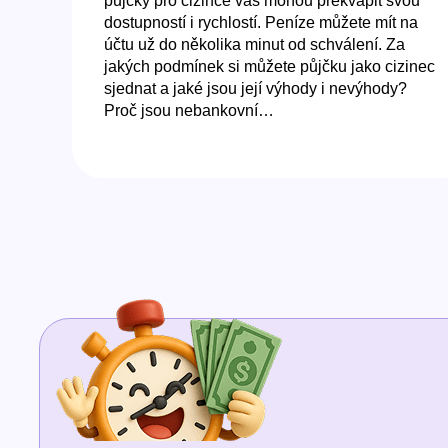
půjčky pro cizince vás mohou překvapit svou
dostupností i rychlostí. Peníze můžete mít na
účtu už do několika minut od schválení. Za
jakých podmínek si můžete půjčku jako cizinec
sjednat a jaké jsou její výhody i nevýhody?
Proč jsou nebankovní…