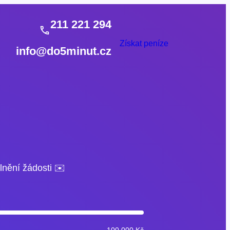
211 221 294
Získat peníze
info@do5minut.cz
lnění žádosti ✉️
100 000 Kč