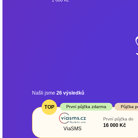
Našli jsme
26
výsledků
Cena
První půjčka z
První půjčka zdarma
Půjčka p
TOP
Od
–
První půjčka do
ano
16 000 Kč
Do
ViaSMS
ne