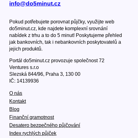
info@do5minut.cz
Pokud potřebujete porovnat půjčky, využijte web
do5minut.cz, kde najdete komplexní srovnání
nabídek z trhu a to do 5 minut! Poskytujeme přehled
jak bankovních, tak i nebankovních poskytovatelů a
jejich produktů.
Portál do5minut.cz provozuje společnost 72
Ventures s.r.o
Slezská 844/96, Praha 3, 130 00
IČ: 14139936
O nás
Kontakt
Blog
Finanční gramotnost
Desatero bezpečného půjčování
Index rychlých půjček