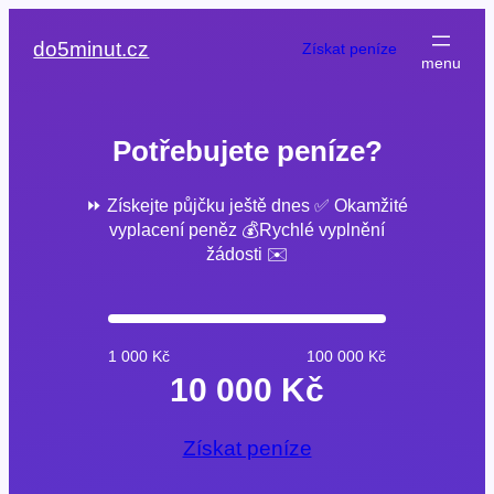
Přeskočit
na
do5minut.cz
Získat peníze
obsah
Potřebujete peníze?
⏩ Získejte půjčku ještě dnes ✅ Okamžité
vyplacení peněz 💰Rychlé vyplnění
žádosti ✉️
1 000 Kč
100 000 Kč
10 000 Kč
Získat peníze