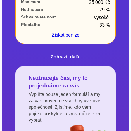
Maximum
25 000 Kč
Hodnocení
79 %
Schvalovatelnost
vysoké
Přeplatíte
33 %
Získat
peníze
Zobrazit další
Neztrácejte čas, my to
projednáme za vás.
Vyplňte pouze jeden formulář a my
za vás prověříme všechny úvěrové
společnosti. Zjistíme, kdo vám
půjčku poskytne, a vy si můžete jen
vybrat.