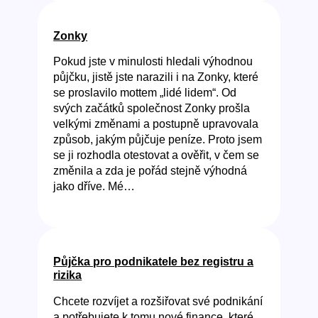
Zonky
Pokud jste v minulosti hledali výhodnou
půjčku, jistě jste narazili i na Zonky, které
se proslavilo mottem „lidé lidem“. Od
svých začátků společnost Zonky prošla
velkými změnami a postupně upravovala
způsob, jakým půjčuje peníze. Proto jsem
se ji rozhodla otestovat a ověřit, v čem se
změnila a zda je pořád stejně výhodná
jako dříve. Mé…
Půjčka pro podnikatele bez registru a
rizika
Chcete rozvíjet a rozšiřovat své podnikání
a potřebujete k tomu nové finance, které