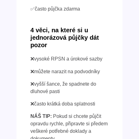
✅často půjčka zdarma
4 věci, na které si u
jednorázová půjčky dát
pozor
❌vysoké RPSN a úrokové sazby
❌můžete narazit na podvodníky
❌vyšší šance, že spadnete do
dluhové pasti
❌často krátká doba splatnosti
NÁŠ TIP:
Pokud si chcete půjčit
opravdu rychle, připravte si předem
veškeré potřebné doklady a
dokumenty.