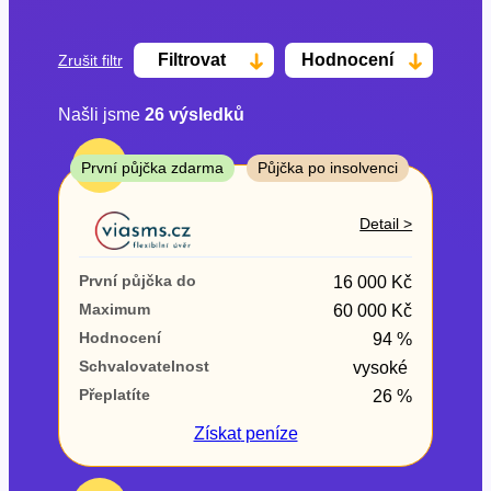
Filtrovat
Hodnocení
Zrušit filtr
Našli jsme
26
výsledků
Cena
TOP
První půjčka zdarma
Půjčka po insolvenci
Od
Do
Detail >
První půjčka zdarma
První půjčka do
16 000 Kč
–
Maximum
60 000 Kč
Hodnocení
94 %
ano
Schvalovatelnost
vysoké
ne
Přeplatíte
26 %
Ve zkušebce
Získat
peníze
ano