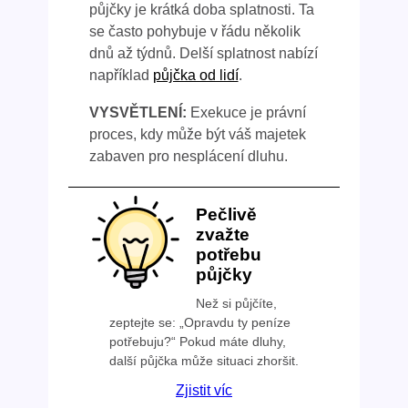
půjčky je krátká doba splatnosti. Ta
se často pohybuje v řádu několik
dnů až týdnů. Delší splatnost nabízí
například
půjčka od lidí
.
VYSVĚTLENÍ:
Exekuce je právní
proces, kdy může být váš majetek
zabaven pro nesplácení dluhu.
Pečlivě
zvažte
potřebu
půjčky
Než si půjčíte,
zeptejte se: „Opravdu ty peníze
potřebuju?“ Pokud máte dluhy,
další půjčka může situaci zhoršit.
Zjistit víc