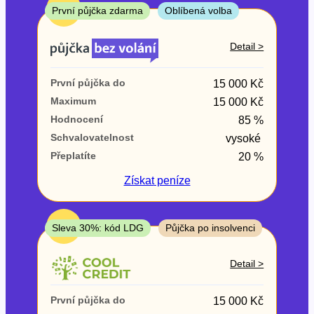
ne
TOP
První půjčka zdarma
Oblíbená volba
V exekuci
Detail >
ano
První půjčka do
15 000 Kč
ne
Maximum
15 000 Kč
Hodnocení
85 %
Po insolvenci
Schvalovatelnost
vysoké
ano
Přeplatíte
20 %
ne
Získat
peníze
V hotovosti
ano
TOP
Sleva 30%: kód LDG
Půjčka po insolvenci
ne
Detail >
První půjčka do
15 000 Kč