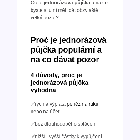
Co je
jednorázová půjčka
a na co
byste si u ní měli dát obzvláště
velký pozor?
Proč je jednorázová
půjčka populární a
na co dávat pozor
4 důvody, proč je
jednorázová půjčka
výhodná
✅rychlá výplata
peněz na ruku
nebo na účet
✅bez dlouhodobého splácení
✅nižší i vyšší částky k vypůjčení