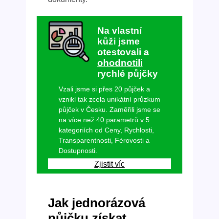
Na vlastní
kůži jsme
otestovali a
ohodnotili
rychlé půjčky
Vzali jsme si přes 20 půjček a
vznikl tak zcela unikátní průzkum
půjček v Česku. Zaměřili jsme se
na více než 40 parametrů v 5
kategoriích od Ceny, Rychlosti,
Transparentnosti, Férovosti a
Dostupnosti.
Zjistit víc
Jak jednorázová
půjčku získat