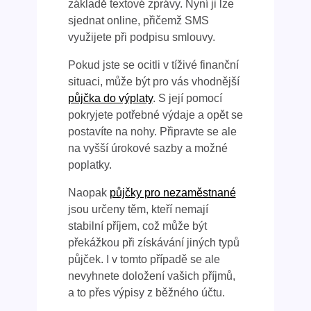
základě textové zprávy. Nyní ji lze
sjednat online, přičemž SMS
využijete při podpisu smlouvy.
Pokud jste se ocitli v tíživé finanční
situaci, může být pro vás vhodnější
půjčka do výplaty
. S její pomocí
pokryjete potřebné výdaje a opět se
postavíte na nohy. Připravte se ale
na vyšší úrokové sazby a možné
poplatky.
Naopak
půjčky pro nezaměstnané
jsou určeny těm, kteří nemají
stabilní příjem, což může být
překážkou při získávání jiných typů
půjček. I v tomto případě se ale
nevyhnete doložení vašich příjmů,
a to přes výpisy z běžného účtu.