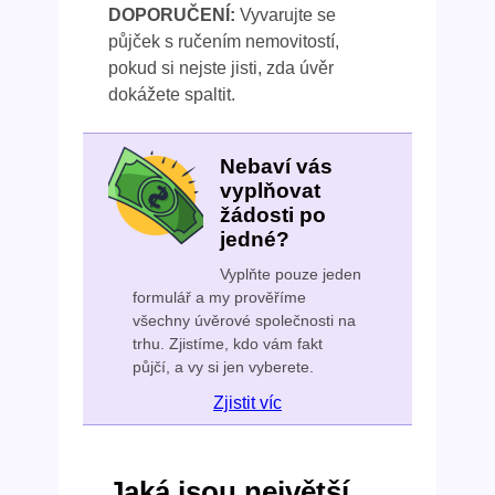
DOPORUČENÍ:
Vyvarujte se
půjček s ručením nemovitostí,
pokud si nejste jisti, zda úvěr
dokážete spaltit.
Nebaví vás
vyplňovat
žádosti po
jedné?
Vyplňte pouze jeden
formulář a my prověříme
všechny úvěrové společnosti na
trhu. Zjistíme, kdo vám fakt
půjčí, a vy si jen vyberete.
Zjistit víc
Jaká jsou největší