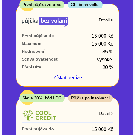
ne
TOP
První půjčka zdarma
Oblíbená volba
V exekuci
Detail >
ano
První půjčka do
15 000 Kč
ne
Maximum
15 000 Kč
Hodnocení
85 %
Po insolvenci
Schvalovatelnost
vysoké
ano
Přeplatíte
20 %
ne
Získat
peníze
V hotovosti
ano
TOP
Sleva 30%: kód LDG
Půjčka po insolvenci
ne
Detail >
První půjčka do
15 000 Kč