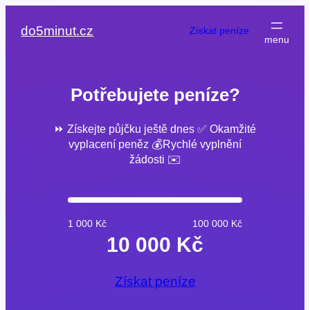
Přeskočit
na
do5minut.cz
Získat peníze
obsah
Potřebujete peníze?
⏩ Získejte půjčku ještě dnes ✅ Okamžité
vyplacení peněz 💰Rychlé vyplnění
žádosti ✉️
1 000 Kč
100 000 Kč
10 000 Kč
Získat peníze