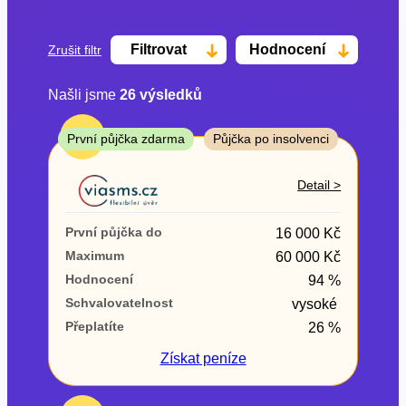
Filtrovat
Hodnocení
Zrušit filtr
Našli jsme
26
výsledků
Cena
TOP
První půjčka zdarma
Půjčka po insolvenci
Od
Do
Detail >
První půjčka zdarma
První půjčka do
16 000 Kč
–
Maximum
60 000 Kč
Hodnocení
94 %
ano
Schvalovatelnost
vysoké
ne
Přeplatíte
26 %
Ve zkušebce
Získat
peníze
ano