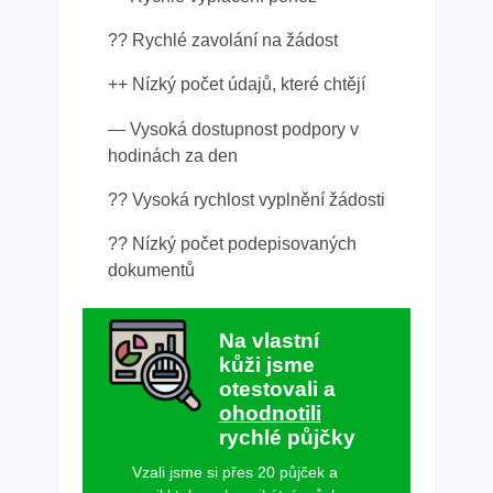
?? Rychlé zavolání na žádost
++ Nízký počet údajů, které chtějí
— Vysoká dostupnost podpory v
hodinách za den
?? Vysoká rychlost vyplnění žádosti
?? Nízký počet podepisovaných
dokumentů
Na vlastní
kůži jsme
otestovali a
ohodnotili
rychlé půjčky
Vzali jsme si přes 20 půjček a