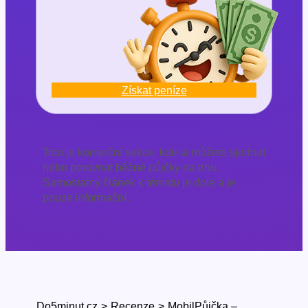
Získat peníze
Toto je komerční sekce, kde si můžete sjednat
nebo porovnat běžné půjčky na trhu.
Samostatný článek k tématu je dole a je
pouze informační.
Do5minut.cz
>
Recenze
>
MobilPůjčka –