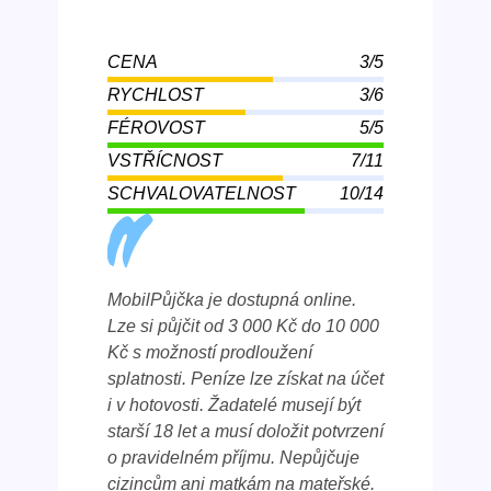
CENA
3/5
RYCHLOST
3/6
FÉROVOST
5/5
VSTŘÍCNOST
7/11
SCHVALOVATELNOST
10/14
MobilPůjčka je dostupná online.
Lze si půjčit od 3 000 Kč do 10 000
Kč s možností prodloužení
splatnosti. Peníze lze získat na účet
i v hotovosti. Žadatelé musejí být
starší 18 let a musí doložit potvrzení
o pravidelném příjmu. Nepůjčuje
cizincům ani matkám na mateřské.