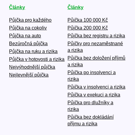
Články
Články
Půjčka pro každého
Půjčka 100 000 Kč
Půjčka na cokoliv
Půjčka 200 000 Kč
Půjčka na auto
Půjčka bez registru a rizika
Bezúročná půjčka
Půjčky pro nezaměstnané
a rizika
Půjčka na ruku a rizika
Půjčka bez doložení příjmů
Půjčka v hotovosti a rizika
a rizika
Nejvýhodnější půjčka
Půjčka po insolvenci a
Nejlevnější půjčka
rizika
Půjčka v insolvenci a rizika
Půjčka v exekuci a rizika
Půjčka pro dlužníky a
rizika
Půjčka bez dokládání
příjmu a rizika