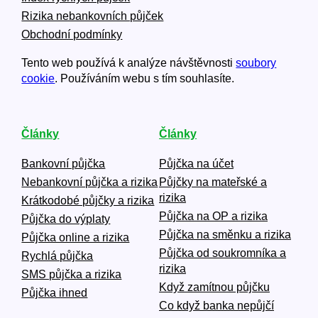
Rizika nebankovních půjček
Obchodní podmínky
Tento web používá k analýze návštěvnosti
soubory
cookie
. Používáním webu s tím souhlasíte.
Články
Články
Bankovní půjčka
Půjčka na účet
Nebankovní půjčka a rizika
Půjčky na mateřské a
rizika
Krátkodobé půjčky a rizika
Půjčka na OP a rizika
Půjčka do výplaty
Půjčka na směnku a rizika
Půjčka online a rizika
Půjčka od soukromníka a
Rychlá půjčka
rizika
SMS půjčka a rizika
Když zamítnou půjčku
Půjčka ihned
Co když banka nepůjčí