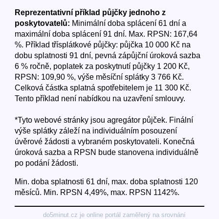
Reprezentativní příklad půjčky jednoho z
poskytovatelů:
Minimální doba splácení 61 dní a
maximální doba splácení 91 dní. Max. RPSN: 167,64
%. Příklad třísplátkové půjčky: půjčka 10 000 Kč na
dobu splatnosti 91 dní, pevná zápůjční úroková sazba
6 % ročně, poplatek za poskytnutí půjčky 1 200 Kč,
RPSN: 109,90 %, výše měsíční splátky 3 766 Kč.
Celková částka splatná spotřebitelem je 11 300 Kč.
Tento příklad není nabídkou na uzavření smlouvy.
*Tyto webové stránky jsou agregátor půjček. Finální
výše splátky záleží na individuálním posouzení
úvěrové žádosti a vybraném poskytovateli. Konečná
úroková sazba a RPSN bude stanovena individuálně
po podání žádosti.
Min. doba splatnosti 61 dní, max. doba splatnosti 120
měsíců. Min. RPSN 4,49%, max. RPSN 1142%.
do5minut.cz je online portál zaměřený na srovnání