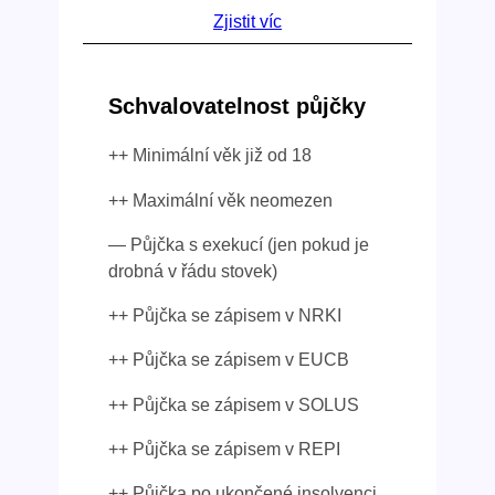
Zjistit víc
Schvalovatelnost půjčky
++ Minimální věk již od 18
++ Maximální věk neomezen
— Půjčka s exekucí (jen pokud je
drobná v řádu stovek)
++ Půjčka se zápisem v NRKI
++ Půjčka se zápisem v EUCB
++ Půjčka se zápisem v SOLUS
++ Půjčka se zápisem v REPI
++ Půjčka po ukončené insolvenci