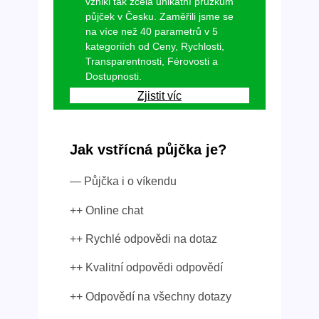
vznikl tak zcela unikátní průzkum
půjček v Česku. Zaměřili jsme se
na více než 40 parametrů v 5
kategoriích od Ceny, Rychlosti,
Transparentnosti, Férovosti a
Dostupnosti.
Zjistit víc
Jak vstřícná půjčka je?
— Půjčka i o víkendu
++ Online chat
++ Rychlé odpovědi na dotaz
++ Kvalitní odpovědi odpovědí
++ Odpovědí na všechny dotazy