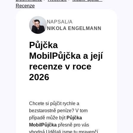
Recenze
NAPSAL/A
NIKOLA ENGELMANN
Půjčka
MobilPůjčka a její
recenze v roce
2026
Chcete si půjčit rychle a
bezstarostně peníze? V tom
případě může být
Půjčka
MobilPůjčka
přesně pro vás
vhodná Udělali jsme tu mravenčí