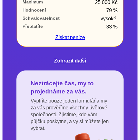
Maximum
25 000 Kč
Hodnocení
79 %
Schvalovatelnost
vysoké
Přeplatíte
33 %
Získat
peníze
Zobrazit další
Neztrácejte čas, my to
projednáme za vás.
Vyplňte pouze jeden formulář a my
za vás prověříme všechny úvěrové
společnosti. Zjistíme, kdo vám
půjčku poskytne, a vy si můžete jen
vybrat.