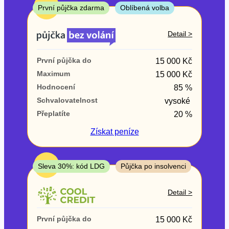
ne
TOP
První půjčka zdarma
Oblíbená volba
V exekuci
Detail >
ano
První půjčka do
15 000 Kč
ne
Maximum
15 000 Kč
Hodnocení
85 %
Po insolvenci
Schvalovatelnost
vysoké
ano
Přeplatíte
20 %
ne
Získat
peníze
V hotovosti
ano
TOP
Sleva 30%: kód LDG
Půjčka po insolvenci
ne
Detail >
První půjčka do
15 000 Kč