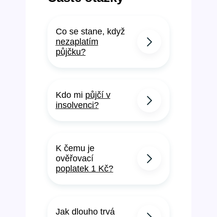
Co se stane, když
nezaplatím
půjčku?
Kdo mi
půjčí v
insolvenci?
K čemu je
ověřovací
poplatek 1 Kč?
Jak dlouho trvá