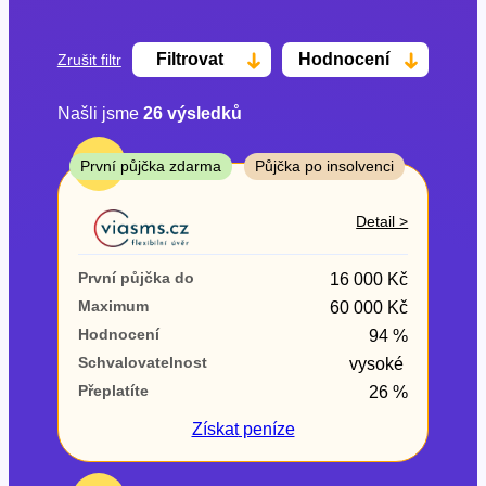
Filtrovat
Hodnocení
Zrušit filtr
Našli jsme
26
výsledků
Cena
TOP
První půjčka zdarma
Půjčka po insolvenci
Od
Do
Detail >
První půjčka zdarma
První půjčka do
16 000 Kč
–
Maximum
60 000 Kč
Hodnocení
94 %
ano
Schvalovatelnost
vysoké
ne
Přeplatíte
26 %
Ve zkušebce
Získat
peníze
ano