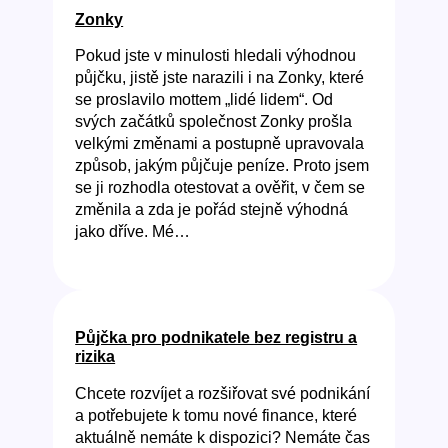
Zonky
Pokud jste v minulosti hledali výhodnou
půjčku, jistě jste narazili i na Zonky, které
se proslavilo mottem „lidé lidem“. Od
svých začátků společnost Zonky prošla
velkými změnami a postupně upravovala
způsob, jakým půjčuje peníze. Proto jsem
se ji rozhodla otestovat a ověřit, v čem se
změnila a zda je pořád stejně výhodná
jako dříve. Mé…
Půjčka pro podnikatele bez registru a
rizika
Chcete rozvíjet a rozšiřovat své podnikání
a potřebujete k tomu nové finance, které
aktuálně nemáte k dispozici? Nemáte čas