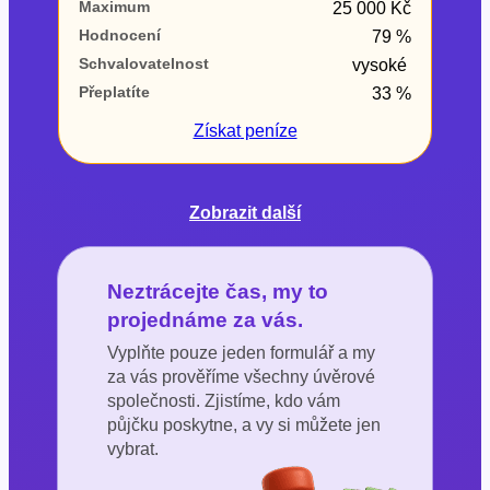
Maximum
25 000 Kč
Hodnocení
79 %
Schvalovatelnost
vysoké
Přeplatíte
33 %
Získat
peníze
Zobrazit další
Neztrácejte čas, my to
projednáme za vás.
Vyplňte pouze jeden formulář a my
za vás prověříme všechny úvěrové
společnosti. Zjistíme, kdo vám
půjčku poskytne, a vy si můžete jen
vybrat.