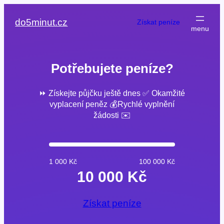
Přeskočit
na
do5minut.cz
Získat peníze
obsah
Potřebujete peníze?
⏩ Získejte půjčku ještě dnes ✅ Okamžité
vyplacení peněz 💰Rychlé vyplnění
žádosti ✉️
1 000 Kč
100 000 Kč
10 000 Kč
Získat peníze