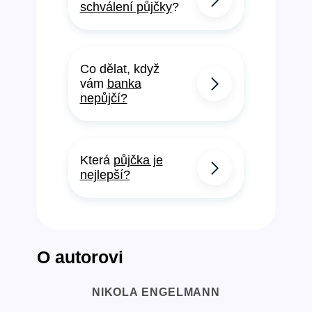
schválení půjčky
?
Co dělat, když
vám
banka
nepůjčí?
Která
půjčka je
nejlepší?
O autorovi
NIKOLA ENGELMANN