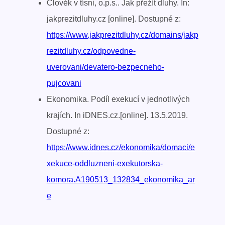
Člověk v tísni, o.p.s.. Jak přežít dluhy. In:
jakprezitdluhy.cz [online]. Dostupné z:
https://www.jakprezitdluhy.cz/domains/jakp
rezitdluhy.cz/odpovedne-
uverovani/devatero-bezpecneho-
pujcovani
Ekonomika. Podíl exekucí v jednotlivých
krajích. In iDNES.cz.[online]. 13.5.2019.
Dostupné z:
https://www.idnes.cz/ekonomika/domaci/e
xekuce-oddluzneni-exekutorska-
komora.A190513_132834_ekonomika_ar
e