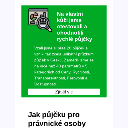
Na vlastní
kůži jsme
otestovali a
ohodnotili
rychlé půjčky
Vzali jsme si přes 20 půjček a
vznikl tak zcela unikátní průzkum
půjček v Česku. Zaměřili jsme se
na více než 40 parametrů v 5
kategoriích od Ceny, Rychlosti,
Transparentnosti, Férovosti a
Dostupnosti.
Zjistit víc
Jak půjčku pro
právnické osoby