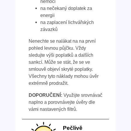
nemoci
na nečekaný doplatek za
energii
na zaplacení lichvářských
závazků
Nenechte se nalákat na na první
pohled levnou půjčku. Vždy
sledujte výši poplatků a dalších
sankcí. Může se stát, že se ve
smlouvě objeví skryté poplatky.
Všechny tyto náklady mohou úvěr
extrémně prodražit.
DOPORUČENÍ:
Využijte srovnávač
naplno a porovnávejte úvěry dle
vámi nastavených filtrů.
Pečlivě