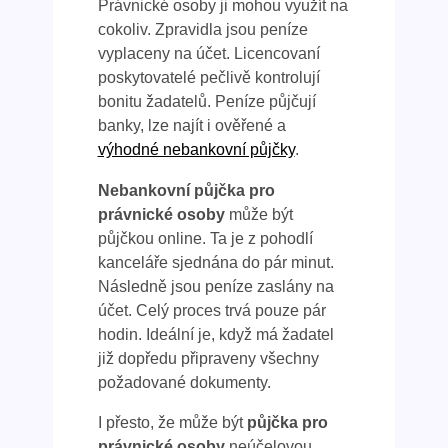
Právnické osoby ji mohou využít na
cokoliv. Zpravidla jsou peníze
vyplaceny na účet. Licencovaní
poskytovatelé pečlivě kontrolují
bonitu žadatelů. Peníze půjčují
banky, lze najít i ověřené a
výhodné nebankovní půjčky
.
Nebankovní půjčka pro
právnické osoby
může být
půjčkou online. Ta je z pohodlí
kanceláře sjednána do pár minut.
Následně jsou peníze zaslány na
účet. Celý proces trvá pouze pár
hodin. Ideální je, když má žadatel
již dopředu připraveny všechny
požadované dokumenty.
I přesto, že může být
půjčka pro
právnické osoby
neúčelovou,