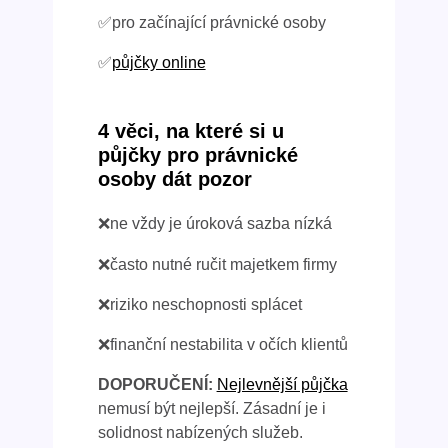
✅pro začínající právnické osoby
✅
půjčky online
4 věci, na které si u
půjčky pro právnické
osoby dát pozor
❌ne vždy je úroková sazba nízká
❌často nutné ručit majetkem firmy
❌riziko neschopnosti splácet
❌finanční nestabilita v očích klientů
DOPORUČENÍ:
Nejlevnější půjčka
nemusí být nejlepší. Zásadní je i
solidnost nabízených služeb.