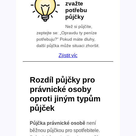
zvažte
potřebu
půjčky
Než si půjčíte,
zeptejte se: „Opravdu ty peníze
potřebuju?“ Pokud máte dluhy,
další půjčka může situaci zhoršit.
Zjistit víc
Rozdíl půjčky pro
právnické osoby
oproti jiným typům
půjček
Půjčka právnické osobě
není
běžnou půjčkou pro spotřebitele.