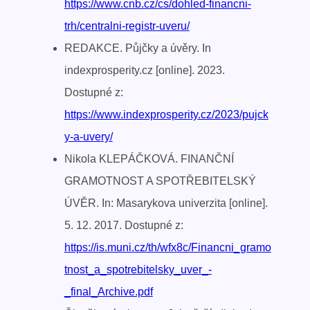
https://www.cnb.cz/cs/dohled-financni-
trh/centralni-registr-uveru/
REDAKCE. Půjčky a úvěry. In
indexprosperity.cz [online]. 2023.
Dostupné z:
https://www.indexprosperity.cz/2023/pujck
y-a-uvery/
Nikola KLEPÁČKOVÁ. FINANČNÍ
GRAMOTNOST A SPOTŘEBITELSKÝ
ÚVĚR. In: Masarykova univerzita [online].
5. 12. 2017. Dostupné z:
https://is.muni.cz/th/wfx8c/Financni_gramo
tnost_a_spotrebitelsky_uver_-
_final_Archive.pdf