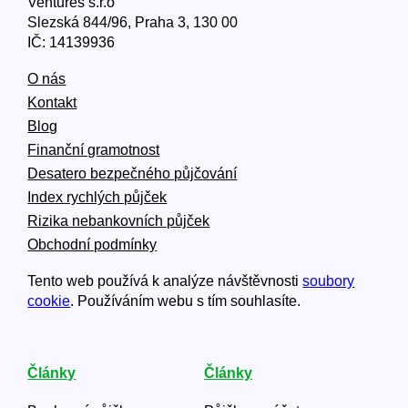
Ventures s.r.o
Slezská 844/96, Praha 3, 130 00
IČ: 14139936
O nás
Kontakt
Blog
Finanční gramotnost
Desatero bezpečného půjčování
Index rychlých půjček
Rizika nebankovních půjček
Obchodní podmínky
Tento web používá k analýze návštěvnosti
soubory
cookie
. Používáním webu s tím souhlasíte.
Články
Články