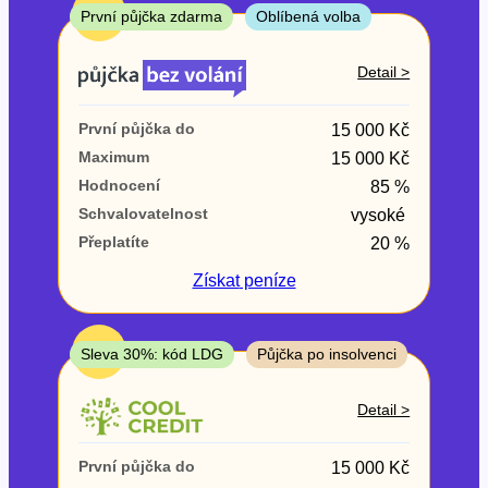
ne
TOP
První půjčka zdarma
Oblíbená volba
V exekuci
Detail >
ano
První půjčka do
15 000 Kč
ne
Maximum
15 000 Kč
Hodnocení
85 %
Po insolvenci
Schvalovatelnost
vysoké
ano
Přeplatíte
20 %
ne
Získat
peníze
V hotovosti
ano
TOP
Sleva 30%: kód LDG
Půjčka po insolvenci
ne
Detail >
První půjčka do
15 000 Kč