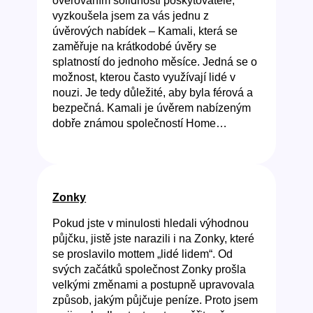
ověřováním solidnosti poskytovatele,
vyzkoušela jsem za vás jednu z
úvěrových nabídek – Kamali, která se
zaměřuje na krátkodobé úvěry se
splatností do jednoho měsíce. Jedná se o
možnost, kterou často využívají lidé v
nouzi. Je tedy důležité, aby byla férová a
bezpečná. Kamali je úvěrem nabízeným
dobře známou společností Home…
Zonky
Pokud jste v minulosti hledali výhodnou
půjčku, jistě jste narazili i na Zonky, které
se proslavilo mottem „lidé lidem“. Od
svých začátků společnost Zonky prošla
velkými změnami a postupně upravovala
způsob, jakým půjčuje peníze. Proto jsem