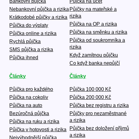
Bankovní půjčka
Půjčka na účet
Nebankovní půjčka a rizika
Půjčky na mateřské a
rizika
Krátkodobé půjčky a rizika
Půjčka na OP a rizika
Půjčka do výplaty
Půjčka na směnku a rizika
Půjčka online a rizika
Půjčka od soukromníka a
Rychlá půjčka
rizika
SMS půjčka a rizika
Když zamítnou půjčku
Půjčka ihned
Co když banka nepůjčí
Články
Články
Půjčka pro každého
Půjčka 100 000 Kč
Půjčka na cokoliv
Půjčka 200 000 Kč
Půjčka na auto
Půjčka bez registru a rizika
Bezúročná půjčka
Půjčky pro nezaměstnané
a rizika
Půjčka na ruku a rizika
Půjčka bez doložení příjmů
Půjčka v hotovosti a rizika
a rizika
Nejvýhodnější půjčka