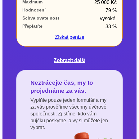
Maximum
25 000 Kč
Hodnocení
79 %
Schvalovatelnost
vysoké
Přeplatíte
33 %
Získat
peníze
Zobrazit další
Neztrácejte čas, my to
projednáme za vás.
Vyplňte pouze jeden formulář a my
za vás prověříme všechny úvěrové
společnosti. Zjistíme, kdo vám
půjčku poskytne, a vy si můžete jen
vybrat.