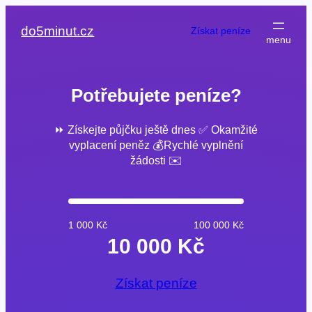
Přeskočit
na
do5minut.cz
Získat peníze
obsah
Potřebujete peníze?
⏩ Získejte půjčku ještě dnes ✅ Okamžité
vyplacení peněz 💰Rychlé vyplnění
žádosti ✉️
1 000 Kč
100 000 Kč
10 000 Kč
Získat peníze