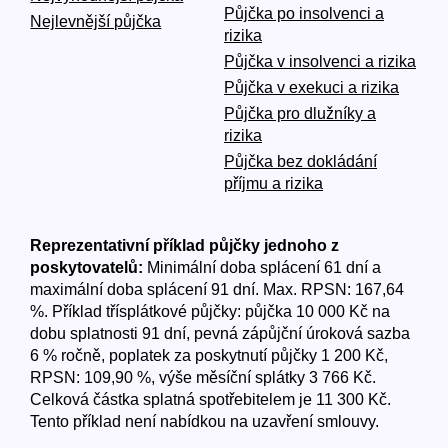
Půjčka po insolvenci a
Nejlevnější půjčka
rizika
Půjčka v insolvenci a rizika
Půjčka v exekuci a rizika
Půjčka pro dlužníky a
rizika
Půjčka bez dokládání
příjmu a rizika
Reprezentativní příklad půjčky jednoho z
poskytovatelů:
Minimální doba splácení 61 dní a
maximální doba splácení 91 dní. Max. RPSN: 167,64
%. Příklad třísplátkové půjčky: půjčka 10 000 Kč na
dobu splatnosti 91 dní, pevná zápůjční úroková sazba
6 % ročně, poplatek za poskytnutí půjčky 1 200 Kč,
RPSN: 109,90 %, výše měsíční splátky 3 766 Kč.
Celková částka splatná spotřebitelem je 11 300 Kč.
Tento příklad není nabídkou na uzavření smlouvy.