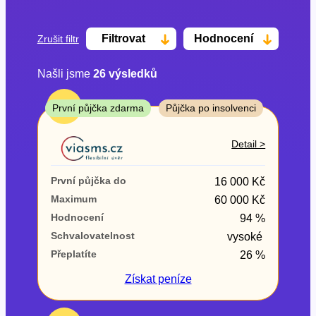
Filtrovat
Hodnocení
Zrušit filtr
Našli jsme
26
výsledků
Cena
TOP
První půjčka zdarma
Půjčka po insolvenci
Od
Do
Detail >
První půjčka zdarma
První půjčka do
16 000 Kč
–
Maximum
60 000 Kč
Hodnocení
94 %
ano
Schvalovatelnost
vysoké
ne
Přeplatíte
26 %
Ve zkušebce
Získat
peníze
ano