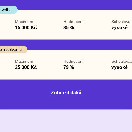
 volba
Maximum
Hodnocení
Schvalovat
15 000 Kč
85 %
vysoké
o insolvenci
Maximum
Hodnocení
Schvalovat
25 000 Kč
79 %
vysoké
Zobrazit další