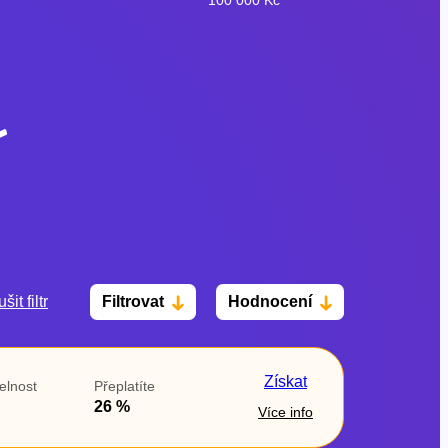
šit filtr
Filtrovat
Hodnocení
Po insolvenci
V hotovosti
ano
ano
Získat
elnost
Přeplatíte
ne
ne
26 %
Více info