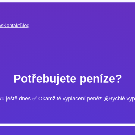
ás
Kontakt
Blog
Potřebujete peníze?
ku ještě dnes ✅ Okamžité vyplacení peněz 💰Rychlé vyp