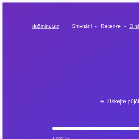
Přeskočit
na
obsah
do5minut.cz
Srovnání
Recenze
O n
⏩ Získejte půjč
1 000 Kč