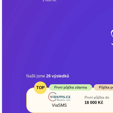
Našli jsme
26
výsledků
Cena
První půjčka z
První půjčka zdarma
Půjčka p
TOP
Od
–
První půjčka do
ano
16 000 Kč
Do
ViaSMS
ne