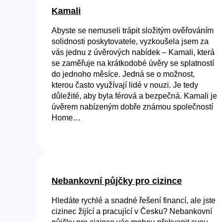
Kamali
Abyste se nemuseli trápit složitým ověřováním
solidnosti poskytovatele, vyzkoušela jsem za
vás jednu z úvěrových nabídek – Kamali, která
se zaměřuje na krátkodobé úvěry se splatností
do jednoho měsíce. Jedná se o možnost,
kterou často využívají lidé v nouzi. Je tedy
důležité, aby byla férová a bezpečná. Kamali je
úvěrem nabízeným dobře známou společností
Home…
Nebankovní půjčky pro cizince
Hledáte rychlé a snadné řešení financí, ale jste
cizinec žijící a pracující v Česku? Nebankovní