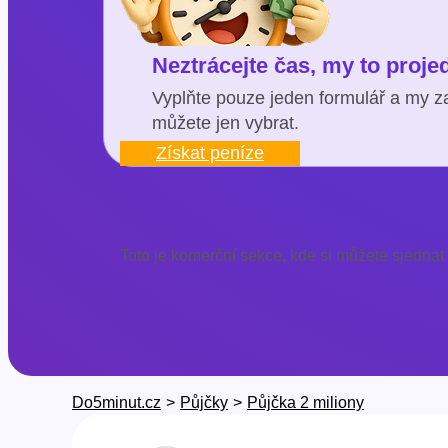
Neztrácejte čas, my to proj
Vyplňte pouze jeden formulář a my za
můžete jen vybrat.
Získat peníze
Toto je komerční sekce, kde si můžete sjednat
Do5minut.cz
>
Půjčky
>
Půjčka 2 miliony