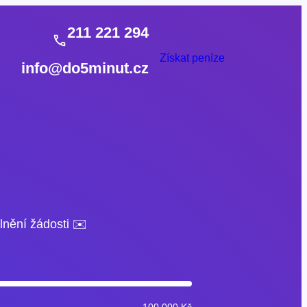
211 221 294
Získat peníze
info@do5minut.cz
lnění žádosti ✉️
100 000 Kč