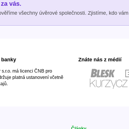
za vás.
věříme všechny úvěrové společnosti. Zjistíme, kdo vám 
 banky
Znáte nás z médií
s.r.o. má licenci ČNB pro
držuje platná ustanovení včetně
ajů.
Články