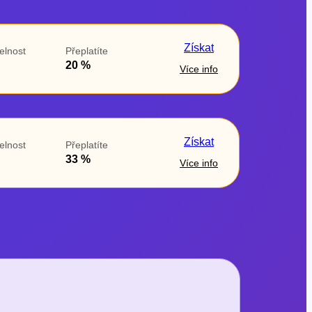
Získat
elnost
Přeplatíte
20 %
Více info
Získat
elnost
Přeplatíte
33 %
Více info