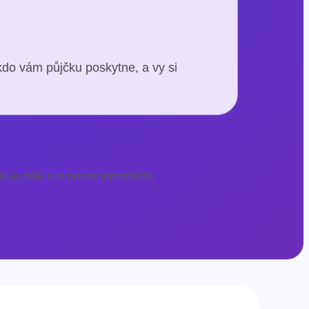
kdo vám půjčku poskytne, a vy si
u je dole a je pouze informační.