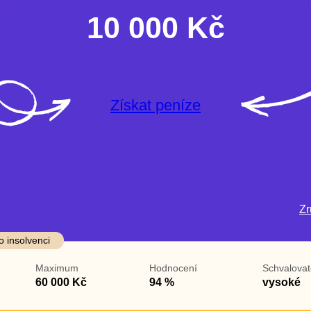
10 000 Kč
Získat peníze
Zru
darma
Ve zkušebce
V exekuci
o insolvenci
ano
ano
Maximum
Hodnocení
Schvalovat
ne
ne
60 000 Kč
94 %
vysoké