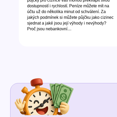
půjčky pro cizince vás mohou překvapit svou
dostupností i rychlostí. Peníze můžete mít na
účtu už do několika minut od schválení. Za
jakých podmínek si můžete půjčku jako cizinec
sjednat a jaké jsou její výhody i nevýhody?
Proč jsou nebankovní…