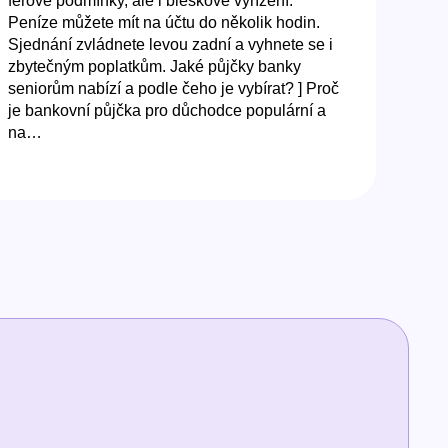
férové podmínky, ale i bleskové vyřízení.
Peníze můžete mít na účtu do několik hodin.
Sjednání zvládnete levou zadní a vyhnete se i
zbytečným poplatkům. Jaké půjčky banky
seniorům nabízí a podle čeho je vybírat? ] Proč
je bankovní půjčka pro důchodce populární a
na…