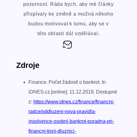
pozornost. Ráda bych, aby mé články
přispívaly ke změně a možná někoho
budou motivovat k tomu, aby se v
této oblasti dál vzdělával.
Zdroje
Finance. Počet žádostí o bankrot. In
iDNES.cz.[online]. 11.12.2019. Dostupné
z:
https://www.idnes.cz/finance/financni-
radce/oddluzeni-nova-pravidla-
insolvence-osobni-bankrot-poradna-pri-
financni-tisni-dluznici-