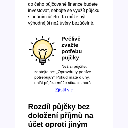
do čeho půjčované finance budete
investovat, nebojte se využít půjčku
s udáním účelu. Ta může být
výhodnější než úvěry bezúčelné.
Pečlivě
zvažte
potřebu
půjčky
Než si půjčíte,
zeptejte se: „Opravdu ty peníze
potřebuju?“ Pokud máte dluhy,
další půjčka může situaci zhoršit.
Zjistit víc
Rozdíl půjčky bez
doložení příjmů na
účet oproti jiným