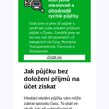
otestovali a
ohodnotili
rychlé půjčky
Vzali jsme si přes 20 půjček a
vznikl tak zcela unikátní průzkum
půjček v Česku. Zaměřili jsme se
na více než 40 parametrů v 5
kategoriích od Ceny, Rychlosti,
Transparentnosti, Férovosti a
Dostupnosti.
Zjistit víc
Jak půjčku bez
doložení příjmů na
účet získat
Hledání ideální půjčky vám může
zabrat spoustu času. To platí ve
chvíli, kdy při vyhledávání té