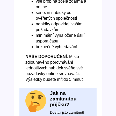
vše probíhá zcela zdarma a
online
seriózní nabídky od
ověřených společností
nabídky odpovídají vašim
požadavkům
minimální vynaložené úsilí i
úspora času
bezpečné vyhledávání
NAŠE DOPORUČENÍ:
Místo
zdlouhavého porovnávání
jednotlivých nabídek svěřte své
požadavky online srovnávači.
Výsledky budete mít do 5 minut.
Jak na
zamítnutou
půjčku?
Dostali jste zamítnutí