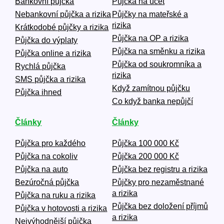
Bankovní půjčka
Půjčka na účet
Nebankovní půjčka a rizika
Půjčky na mateřské a
rizika
Krátkodobé půjčky a rizika
Půjčka na OP a rizika
Půjčka do výplaty
Půjčka na směnku a rizika
Půjčka online a rizika
Půjčka od soukromníka a
Rychlá půjčka
rizika
SMS půjčka a rizika
Když zamítnou půjčku
Půjčka ihned
Co když banka nepůjčí
Články
Články
Půjčka pro každého
Půjčka 100 000 Kč
Půjčka na cokoliv
Půjčka 200 000 Kč
Půjčka na auto
Půjčka bez registru a rizika
Bezúročná půjčka
Půjčky pro nezaměstnané
a rizika
Půjčka na ruku a rizika
Půjčka bez doložení příjmů
Půjčka v hotovosti a rizika
a rizika
Nejvýhodnější půjčka