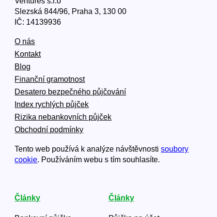
Ventures s.r.o
Slezská 844/96, Praha 3, 130 00
IČ: 14139936
O nás
Kontakt
Blog
Finanční gramotnost
Desatero bezpečného půjčování
Index rychlých půjček
Rizika nebankovních půjček
Obchodní podmínky
Tento web používá k analýze návštěvnosti
soubory
cookie
. Používáním webu s tím souhlasíte.
Články
Články