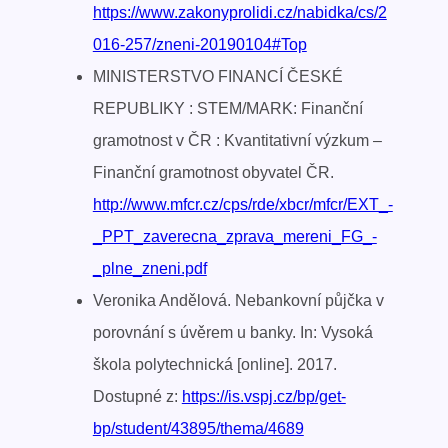
https://www.zakonyprolidi.cz/nabidka/cs/2
016-257/zneni-20190104#Top
MINISTERSTVO FINANCÍ ČESKÉ
REPUBLIKY : STEM/MARK: Finanční
gramotnost v ČR : Kvantitativní výzkum –
Finanční gramotnost obyvatel ČR.
http://www.mfcr.cz/cps/rde/xbcr/mfcr/EXT_-
_PPT_zaverecna_zprava_mereni_FG_-
_plne_zneni.pdf
Veronika Andělová. Nebankovní půjčka v
porovnání s úvěrem u banky. In: Vysoká
škola polytechnická [online]. 2017.
Dostupné z:
https://is.vspj.cz/bp/get-
bp/student/43895/thema/4689