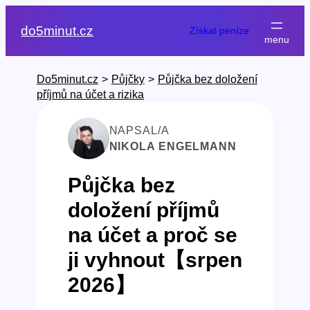
Přeskočit
na
do5minut.cz
Získat peníze
obsah
Do5minut.cz
>
Půjčky
>
Půjčka bez doložení
příjmů na účet a rizika
NAPSAL/A
NIKOLA ENGELMANN
Půjčka bez
doložení příjmů
na účet a proč se
ji vyhnout【srpen
2026】