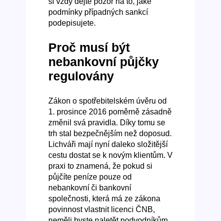
si vždy dejte pozor na to, jaké
podmínky případných sankcí
podepisujete.
Proč musí být
nebankovní půjčky
regulovány
Zákon o spotřebitelském úvěru od
1. prosince 2016 poměrně zásadně
změnil svá pravidla. Díky tomu se
trh stal bezpečnějším než doposud.
Lichváři mají nyní daleko složitější
cestu dostat se k novým klientům. V
praxi to znamená, že pokud si
půjčíte peníze pouze od
nebankovní či bankovní
společnosti, která má ze zákona
povinnost vlastnit licenci ČNB,
neměli byste naletět podvodníkům.