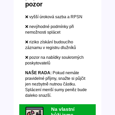
pozor
❌ vyšší úroková sazba a RPSN
❌ nevýhodné podmínky při
nemožnosti splácet
❌ riziko získání budoucího
záznamu v registru dlužníků
❌ pozor na nabídky soukromých
poskytovatelů
NAŠE RADA:
Pokud nemáte
pravidelné příjmy, snažte si půjčit
jen nezbytně nutnou částku.
Splácení menší sumy peněz bude
daleko snazší.
Na vlastní
kůži jsme