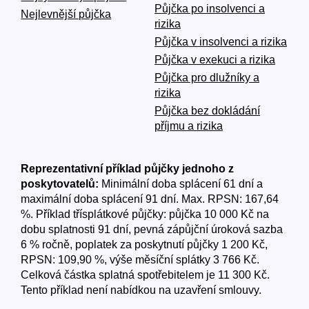
Půjčka po insolvenci a
Nejlevnější půjčka
rizika
Půjčka v insolvenci a rizika
Půjčka v exekuci a rizika
Půjčka pro dlužníky a
rizika
Půjčka bez dokládání
příjmu a rizika
Reprezentativní příklad půjčky jednoho z
poskytovatelů:
Minimální doba splácení 61 dní a
maximální doba splácení 91 dní. Max. RPSN: 167,64
%. Příklad třísplátkové půjčky: půjčka 10 000 Kč na
dobu splatnosti 91 dní, pevná zápůjční úroková sazba
6 % ročně, poplatek za poskytnutí půjčky 1 200 Kč,
RPSN: 109,90 %, výše měsíční splátky 3 766 Kč.
Celková částka splatná spotřebitelem je 11 300 Kč.
Tento příklad není nabídkou na uzavření smlouvy.