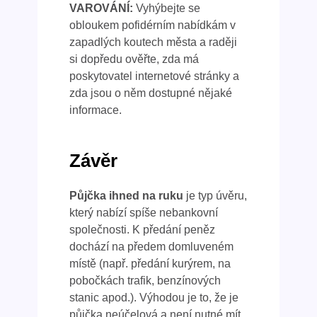
VAROVÁNÍ:
Vyhýbejte se
obloukem pofidérním nabídkám v
zapadlých koutech města a raději
si dopředu ověřte, zda má
poskytovatel internetové stránky a
zda jsou o něm dostupné nějaké
informace.
Závěr
Půjčka ihned na ruku
je typ úvěru,
který nabízí spíše nebankovní
společnosti. K předání peněz
dochází na předem domluveném
místě (např. předání kurýrem, na
pobočkách trafik, benzínových
stanic apod.). Výhodou je to, že je
půjčka neúčelová a není nutné mít