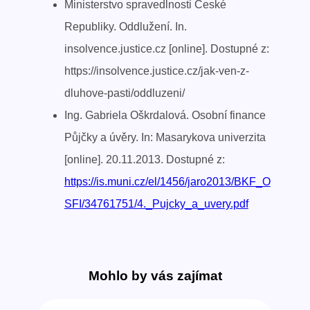
Ministerstvo spravedlnosti České
Republiky. Oddlužení. In.
insolvence.justice.cz [online]. Dostupné z:
https://insolvence.justice.cz/jak-ven-z-
dluhove-pasti/oddluzeni/
Ing. Gabriela Oškrdalová. Osobní finance
Půjčky a úvěry. In: Masarykova univerzita
[online]. 20.11.2013. Dostupné z:
https://is.muni.cz/el/1456/jaro2013/BKF_O
SFI/34761751/4._Pujcky_a_uvery.pdf
Mohlo by vás zajímat