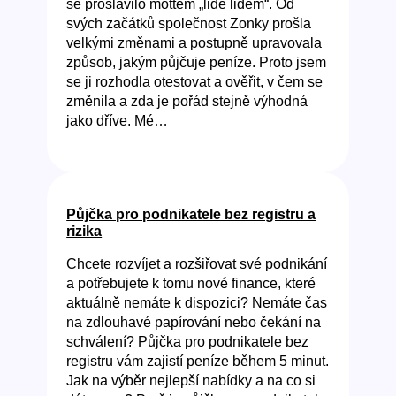
se proslavilo mottem „lidé lidem“. Od
svých začátků společnost Zonky prošla
velkými změnami a postupně upravovala
způsob, jakým půjčuje peníze. Proto jsem
se ji rozhodla otestovat a ověřit, v čem se
změnila a zda je pořád stejně výhodná
jako dříve. Mé…
Půjčka pro podnikatele bez registru a
rizika
Chcete rozvíjet a rozšiřovat své podnikání
a potřebujete k tomu nové finance, které
aktuálně nemáte k dispozici? Nemáte čas
na zdlouhavé papírování nebo čekání na
schválení? Půjčka pro podnikatele bez
registru vám zajistí peníze během 5 minut.
Jak na výběr nejlepší nabídky a na co si