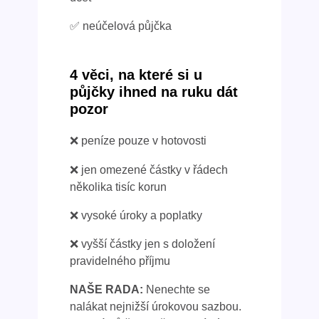
✅ neúčelová půjčka
4 věci, na které si u
půjčky ihned na ruku dát
pozor
❌ peníze pouze v hotovosti
❌ jen omezené částky v řádech
několika tisíc korun
❌ vysoké úroky a poplatky
❌ vyšší částky jen s doložení
pravidelného příjmu
NAŠE RADA:
Nenechte se
nalákat nejnižší úrokovou sazbou.