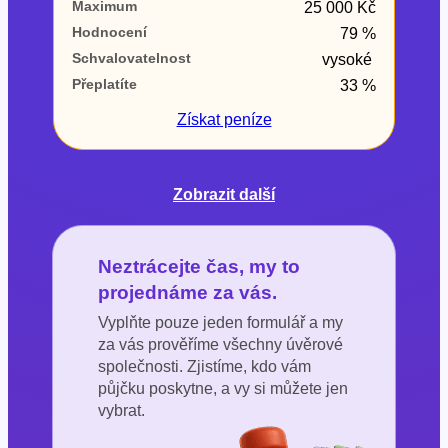
Maximum
25 000 Kč
Hodnocení
79 %
Schvalovatelnost
vysoké
Přeplatíte
33 %
Získat
peníze
Zobrazit další
Neztrácejte čas, my to
projednáme za vás.
Vyplňte pouze jeden formulář a my
za vás prověříme všechny úvěrové
společnosti. Zjistíme, kdo vám
půjčku poskytne, a vy si můžete jen
vybrat.