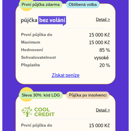
ne
TOP
První půjčka zdarma
Oblíbená volba
V exekuci
Detail >
ano
První půjčka do
15 000 Kč
ne
Maximum
15 000 Kč
Hodnocení
85 %
Po insolvenci
Schvalovatelnost
vysoké
ano
Přeplatíte
20 %
ne
Získat
peníze
V hotovosti
ano
TOP
Sleva 30%: kód LDG
Půjčka po insolvenci
ne
Detail >
První půjčka do
15 000 Kč