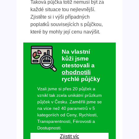
Taková půjčka totiž nemusí být za
každé situace tou nejlevnější.
Zjistěte si i výši případných
poplatků souvisejících s půjčkou,
které by mohly její cenu navýšit.
Na vlastní
kůži jsme
otestovali a
ohodnotili
rychlé půjčky
Vzali jsme si přes 20 půjček a
vznikl tak zcela unikátní průzkum
půjček v Česku. Zaměřili jsme se
na více než 40 parametrů v 5
kategoriích od Ceny, Rychlosti,
Transparentnosti, Férovosti a
Dostupnosti.
Zjistit víc