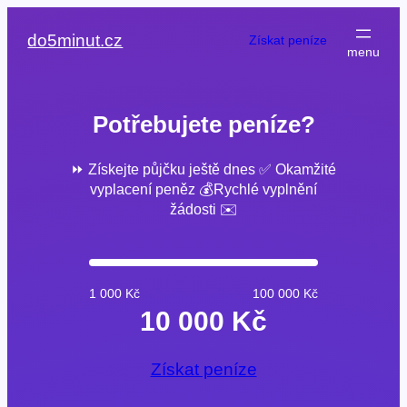
Přeskočit
na
do5minut.cz
Získat peníze
obsah
Potřebujete peníze?
⏩ Získejte půjčku ještě dnes ✅ Okamžité
vyplacení peněz 💰Rychlé vyplnění
žádosti ✉️
1 000 Kč
100 000 Kč
10 000 Kč
Získat peníze