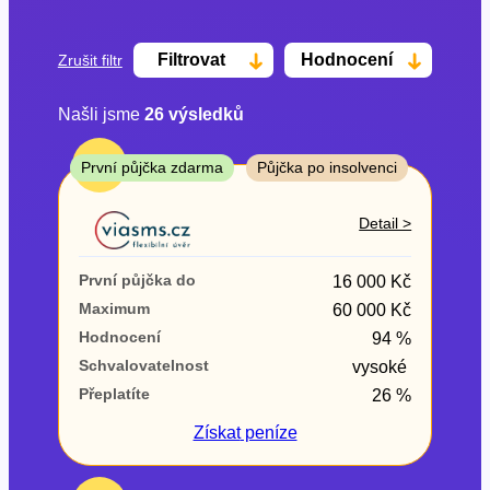
Filtrovat
Hodnocení
Zrušit filtr
Našli jsme
26
výsledků
Cena
TOP
První půjčka zdarma
Půjčka po insolvenci
Od
Do
Detail >
První půjčka zdarma
První půjčka do
16 000 Kč
–
Maximum
60 000 Kč
Hodnocení
94 %
ano
Schvalovatelnost
vysoké
ne
Přeplatíte
26 %
Ve zkušebce
Získat
peníze
ano