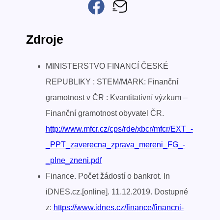
Zdroje
MINISTERSTVO FINANCÍ ČESKÉ
REPUBLIKY : STEM/MARK: Finanční
gramotnost v ČR : Kvantitativní výzkum –
Finanční gramotnost obyvatel ČR.
http://www.mfcr.cz/cps/rde/xbcr/mfcr/EXT_-
_PPT_zaverecna_zprava_mereni_FG_-
_plne_zneni.pdf
Finance. Počet žádostí o bankrot. In
iDNES.cz.[online]. 11.12.2019. Dostupné
z:
https://www.idnes.cz/finance/financni-