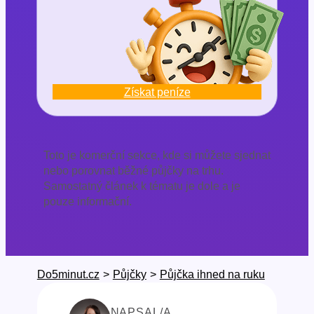
Získat peníze
Toto je komerční sekce, kde si můžete sjednat
nebo porovnat běžné půjčky na trhu.
Samostatný článek k tématu je dole a je
pouze informační.
Do5minut.cz
>
Půjčky
>
Půjčka ihned na ruku
NAPSAL/A