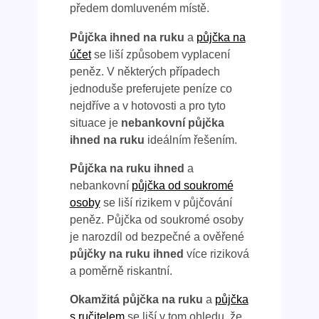
předem domluveném místě.
Půjčka ihned na ruku
a
půjčka na
účet
se liší způsobem vyplacení
peněz. V některých případech
jednoduše preferujete peníze co
nejdříve a v hotovosti a pro tyto
situace je
nebankovní půjčka
ihned na ruku
ideálním řešením.
Půjčka na ruku ihned
a
nebankovní
půjčka od soukromé
osoby
se liší rizikem v půjčování
peněz. Půjčka od soukromé osoby
je narozdíl od bezpečné a ověřené
půjčky na ruku ihned
více riziková
a poměrně riskantní.
Okamžitá půjčka na ruku
a
půjčka
s ručitelem
se liší v tom ohledu, že