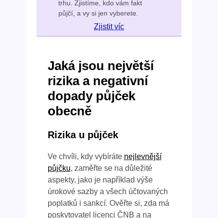
trhu. Zjistíme, kdo vám fakt
půjčí, a vy si jen vyberete.
Zjistit víc
Jaká jsou největší
rizika a negativní
dopady půjček
obecně
Rizika u půjček
Ve chvíli, kdy vybíráte
nejlevnější
půjčku
, zaměřte se na důležité
aspekty, jako je například výše
úrokové sazby a všech účtovaných
poplatků i sankcí. Ověřte si, zda má
poskytovatel licenci ČNB a na