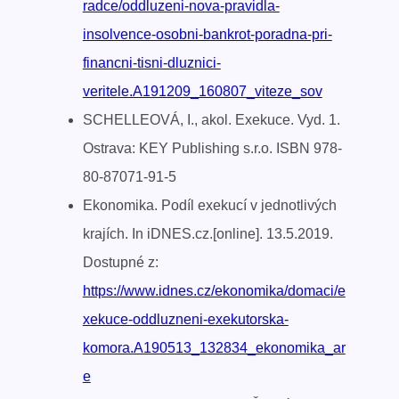
radce/oddluzeni-nova-pravidla-
insolvence-osobni-bankrot-poradna-pri-
financni-tisni-dluznici-
veritele.A191209_160807_viteze_sov
SCHELLEOVÁ, I., akol. Exekuce. Vyd. 1.
Ostrava: KEY Publishing s.r.o. ISBN 978-
80-87071-91-5
Ekonomika. Podíl exekucí v jednotlivých
krajích. In iDNES.cz.[online]. 13.5.2019.
Dostupné z:
https://www.idnes.cz/ekonomika/domaci/e
xekuce-oddluzneni-exekutorska-
komora.A190513_132834_ekonomika_ar
e