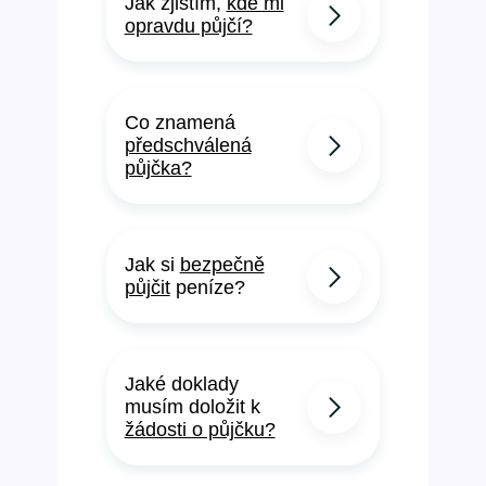
Jak zjistím,
kde mi
opravdu půjčí?
Co znamená
předschválená
půjčka?
Jak si
bezpečně
půjčit
peníze?
Jaké doklady
musím doložit k
žádosti o půjčku?