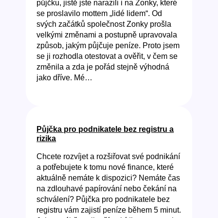
půjčku, jistě jste narazili i na Zonky, které
se proslavilo mottem „lidé lidem“. Od
svých začátků společnost Zonky prošla
velkými změnami a postupně upravovala
způsob, jakým půjčuje peníze. Proto jsem
se ji rozhodla otestovat a ověřit, v čem se
změnila a zda je pořád stejně výhodná
jako dříve. Mé…
Půjčka pro podnikatele bez registru a
rizika
Chcete rozvíjet a rozšiřovat své podnikání
a potřebujete k tomu nové finance, které
aktuálně nemáte k dispozici? Nemáte čas
na zdlouhavé papírování nebo čekání na
schválení? Půjčka pro podnikatele bez
registru vám zajistí peníze během 5 minut.