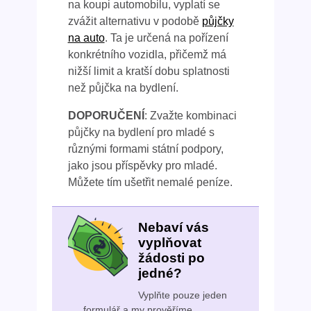
na koupi automobilu, vyplatí se
zvážit alternativu v podobě
půjčky
na auto
. Ta je určená na pořízení
konkrétního vozidla, přičemž má
nižší limit a kratší dobu splatnosti
než půjčka na bydlení.
DOPORUČENÍ
: Zvažte kombinaci
půjčky na bydlení pro mladé s
různými formami státní podpory,
jako jsou příspěvky pro mladé.
Můžete tím ušetřit nemalé peníze.
Nebaví vás
vyplňovat
žádosti po
jedné?
Vyplňte pouze jeden
formulář a my prověříme