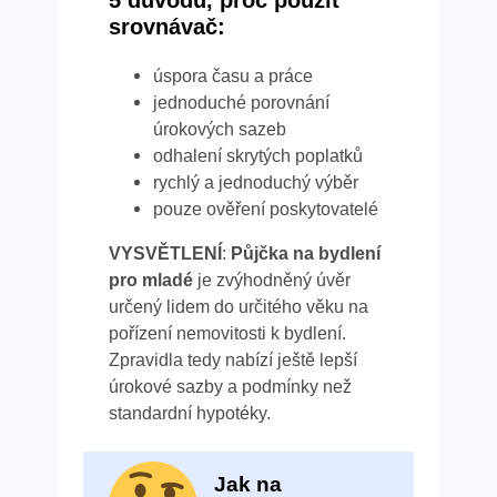
5 důvodů, proč použít
srovnávač:
úspora času a práce
jednoduché porovnání
úrokových sazeb
odhalení skrytých poplatků
rychlý a jednoduchý výběr
pouze ověření poskytovatelé
VYSVĚTLENÍ
:
Půjčka na bydlení
pro mladé
je zvýhodněný úvěr
určený lidem do určitého věku na
pořízení nemovitosti k bydlení.
Zpravidla tedy nabízí ještě lepší
úrokové sazby a podmínky než
standardní hypotéky.
Jak na