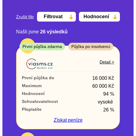
Filtrovat
Hodnocení
Zrušit filtr
Našli jsme
26
výsledků
Cena
TOP
První půjčka zdarma
Půjčka po insolvenci
Od
Do
Detail >
První půjčka zdarma
První půjčka do
16 000 Kč
–
Maximum
60 000 Kč
Hodnocení
94 %
ano
Schvalovatelnost
vysoké
ne
Přeplatíte
26 %
Ve zkušebce
Získat
peníze
ano