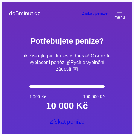
Přeskočit
na
do5minut.cz
Získat peníze
obsah
Potřebujete peníze?
⏩ Získejte půjčku ještě dnes ✅ Okamžité
vyplacení peněz 💰Rychlé vyplnění
žádosti ✉️
1 000 Kč
100 000 Kč
10 000 Kč
Získat peníze