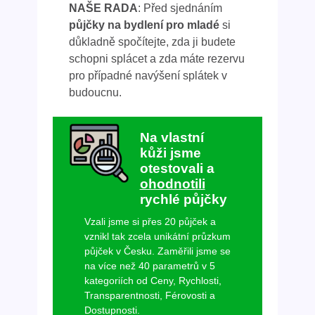
NAŠE RADA
: Před sjednáním
půjčky na bydlení pro mladé
si
důkladně spočítejte, zda ji budete
schopni splácet a zda máte rezervu
pro případné navýšení splátek v
budoucnu.
Na vlastní
kůži jsme
otestovali a
ohodnotili
rychlé půjčky
Vzali jsme si přes 20 půjček a
vznikl tak zcela unikátní průzkum
půjček v Česku. Zaměřili jsme se
na více než 40 parametrů v 5
kategoriích od Ceny, Rychlosti,
Transparentnosti, Férovosti a
Dostupnosti.