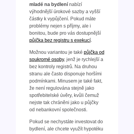
mladé na bydlení
nabízí
výhodnější úrokové sazby a vyšší
částky k vypůjčení. Pokud máte
problémy nejen s příjmy, ale i
bonitou, bude pro vás dostupnější
půjčka bez registru s exekucí
.
Možnou variantou je také
půjčka od
soukromé osoby
, jenž je rychlejší a
bez kontroly registrů. Na druhou
stranu ale často disponuje horšími
podmínkami. Minusem je také fakt,
že není regulována stejně jako
spotřebitelské úvěry, kvůli čemuž
nejste tak chráněni jako u půjčky
od nebankovní společnosti.
Pokud se nechystáte investovat do
bydlení, ale chcete využít hypotéku