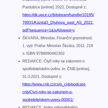
Pardubice [online]. 2022. Dostupné z:
https://dk.upce.cz/bitstream/handle/10195/
78931/KazdaD_Dluhova_past_AS_2022.
pdf?sequence=1&isAllowed=y
ŠKVÁRA, Miroslav. Finanční gramotnost.
1. vyd. Praha: Miroslav Škvára, 2011. 219
s. ISBN 9788090482302
REDAKCE. Čtyři roky se zákonem o
spotřebitelském úvěru. In: ČNB [online].
31.3.2021. Dostupné z:
https://www.cnb.cz/cs/o_cnb/podcast-
cnb/Ctyri-roky-se-zakonem-o-
spotrebitelskem-uveru-00001/
REDAKCE. Index odpovědného