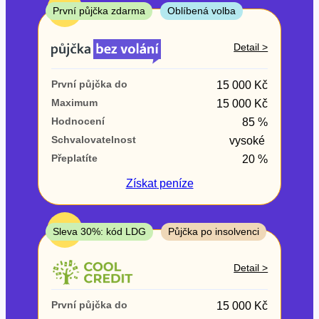
ne
TOP
První půjčka zdarma
Oblíbená volba
V exekuci
Detail >
ano
První půjčka do
15 000 Kč
ne
Maximum
15 000 Kč
Hodnocení
85 %
Po insolvenci
Schvalovatelnost
vysoké
ano
Přeplatíte
20 %
ne
Získat
peníze
V hotovosti
ano
TOP
Sleva 30%: kód LDG
Půjčka po insolvenci
ne
Detail >
První půjčka do
15 000 Kč