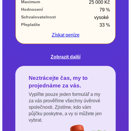
Maximum
25 000 Kč
Hodnocení
79 %
Schvalovatelnost
vysoké
Přeplatíte
33 %
Získat
peníze
Zobrazit další
Neztrácejte čas, my to
projednáme za vás.
Vyplňte pouze jeden formulář a my
za vás prověříme všechny úvěrové
společnosti. Zjistíme, kdo vám
půjčku poskytne, a vy si můžete jen
vybrat.