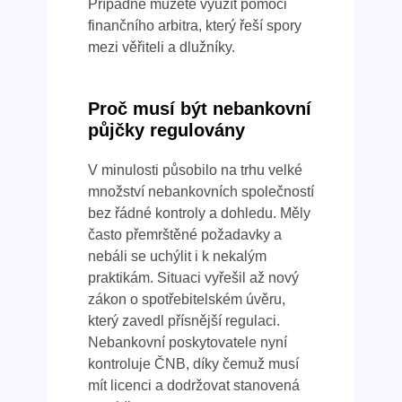
Případně můžete využít pomoci
finančního arbitra, který řeší spory
mezi věřiteli a dlužníky.
Proč musí být nebankovní
půjčky regulovány
V minulosti působilo na trhu velké
množství nebankovních společností
bez řádné kontroly a dohledu. Měly
často přemrštěné požadavky a
nebáli se uchýlit i k nekalým
praktikám. Situaci vyřešil až nový
zákon o spotřebitelském úvěru,
který zavedl přísnější regulaci.
Nebankovní poskytovatele nyní
kontroluje ČNB, díky čemuž musí
mít licenci a dodržovat stanovená