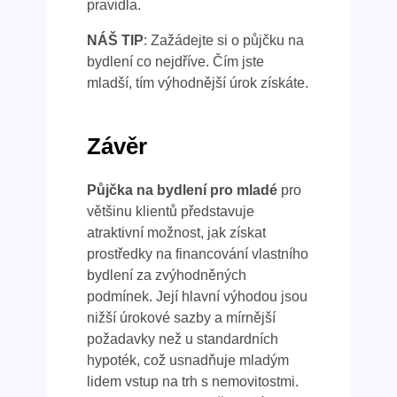
pravidla.
NÁŠ TIP
: Zažádejte si o půjčku na
bydlení co nejdříve. Čím jste
mladší, tím výhodnější úrok získáte.
Závěr
Půjčka na bydlení pro mladé
pro
většinu klientů představuje
atraktivní možnost, jak získat
prostředky na financování vlastního
bydlení za zvýhodněných
podmínek. Její hlavní výhodou jsou
nižší úrokové sazby a mírnější
požadavky než u standardních
hypoték, což usnadňuje mladým
lidem vstup na trh s nemovitostmi.