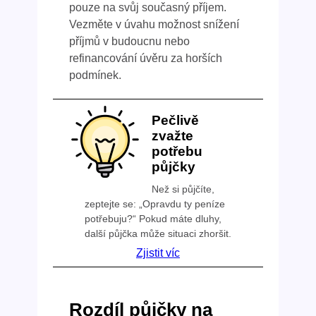
pouze na svůj současný příjem.
Vezměte v úvahu možnost snížení
příjmů v budoucnu nebo
refinancování úvěru za horších
podmínek.
Pečlivě
zvažte
potřebu
půjčky
Než si půjčíte,
zeptejte se: „Opravdu ty peníze
potřebuju?“ Pokud máte dluhy,
další půjčka může situaci zhoršit.
Zjistit víc
Rozdíl půjčky na