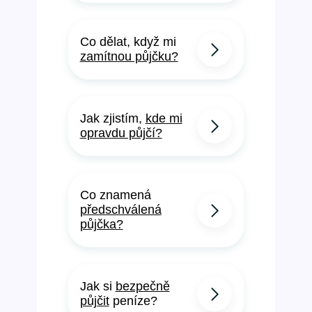
Co dělat, když mi
zamítnou půjčku?
Jak zjistím,
kde mi
opravdu půjčí?
Co znamená
předschválená
půjčka?
Jak si
bezpečně
půjčit
peníze?