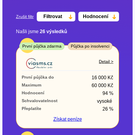
Filtrovat
Hodnocení
Zrušit filtr
Našli jsme
26
výsledků
Cena
TOP
První půjčka zdarma
Půjčka po insolvenci
Od
Do
Detail >
První půjčka zdarma
První půjčka do
16 000 Kč
–
Maximum
60 000 Kč
Hodnocení
94 %
ano
Schvalovatelnost
vysoké
ne
Přeplatíte
26 %
Ve zkušebce
Získat
peníze
ano