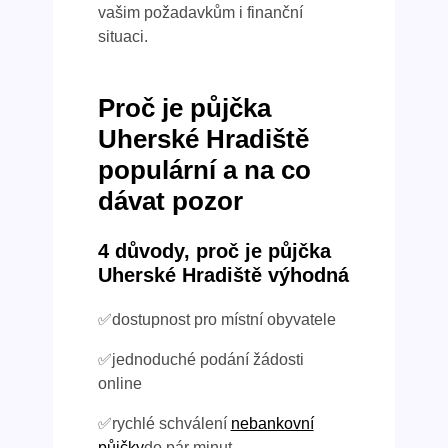
vašim požadavkům i finanční
situaci.
Proč je půjčka
Uherské Hradiště
populární a na co
dávat pozor
4 důvody, proč je půjčka
Uherské Hradiště výhodná
✅dostupnost pro místní obyvatele
✅jednoduché podání žádosti
online
✅rychlé schválení
nebankovní
půjčky
do pár minut