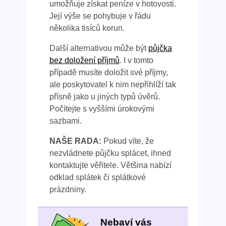
umožňuje získat peníze v hotovosti.
Její výše se pohybuje v řádu
několika tisíců korun.
Další alternativou může být
půjčka
bez doložení příjmů
. I v tomto
případě musíte doložit své příjmy,
ale poskytovatel k nim nepřihlíží tak
přísně jako u jiných typů úvěrů.
Počítejte s vyššími úrokovými
sazbami.
NAŠE RADA:
Pokud víte, že
nezvládnete půjčku splácet, ihned
kontaktujte věřitele. Většina nabízí
odklad splátek či splátkové
prázdniny.
Nebaví vás