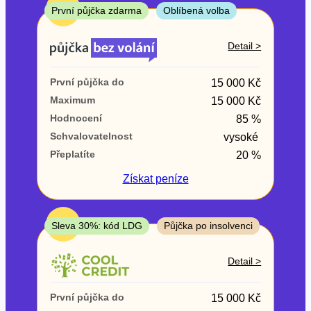
ne
TOP
První půjčka zdarma
Oblíbená volba
V exekuci
Detail >
ano
První půjčka do
15 000 Kč
ne
Maximum
15 000 Kč
Hodnocení
85 %
Po insolvenci
Schvalovatelnost
vysoké
ano
Přeplatíte
20 %
ne
Získat
peníze
V hotovosti
ano
TOP
Sleva 30%: kód LDG
Půjčka po insolvenci
ne
Detail >
První půjčka do
15 000 Kč