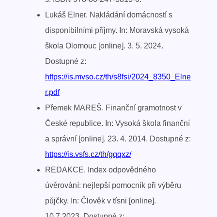
Lukáš Elner. Nakládání domácností s
disponibilními příjmy. In: Moravská vysoká
škola Olomouc [online]. 3. 5. 2024.
Dostupné z:
https://is.mvso.cz/th/s8fsi/2024_8350_Elne
r.pdf
Přemek MAREŠ. Finanční gramotnost v
České republice. In: Vysoká škola finanční
a správní [online]. 23. 4. 2014. Dostupné z:
https://is.vsfs.cz/th/gqqxz/
REDAKCE. Index odpovědného
úvěrování: nejlepší pomocník při výběru
půjčky. In: Člověk v tísni [online].
10.7.2023. Dostupné z: