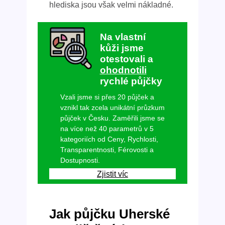
hlediska jsou však velmi nákladné.
Na vlastní
kůži jsme
otestovali a
ohodnotili
rychlé půjčky
Vzali jsme si přes 20 půjček a
vznikl tak zcela unikátní průzkum
půjček v Česku. Zaměřili jsme se
na více než 40 parametrů v 5
kategoriích od Ceny, Rychlosti,
Transparentnosti, Férovosti a
Dostupnosti.
Zjistit víc
Jak půjčku Uherské