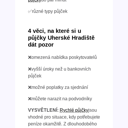
✅různé typy půjček
4 věci, na které si u
půjčky Uherské Hradiště
dát pozor
❌omezená nabídka poskytovatelů
❌vyšší úroky než u bankovních
půjček
❌možné poplatky za sjednání
❌můžete narazit na podvodníky
VYSVĚTLENÍ:
Rychlé půjčky
jsou
vhodné pro situace, kdy potřebujete
peníze okamžitě. Z dlouhodobého