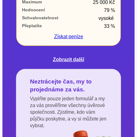
Maximum
25 000 Kč
Hodnocení
79 %
Schvalovatelnost
vysoké
Přeplatíte
33 %
Získat
peníze
Zobrazit další
Neztrácejte čas, my to
projednáme za vás.
Vyplňte pouze jeden formulář a my
za vás prověříme všechny úvěrové
společnosti. Zjistíme, kdo vám
půjčku poskytne, a vy si můžete jen
vybrat.