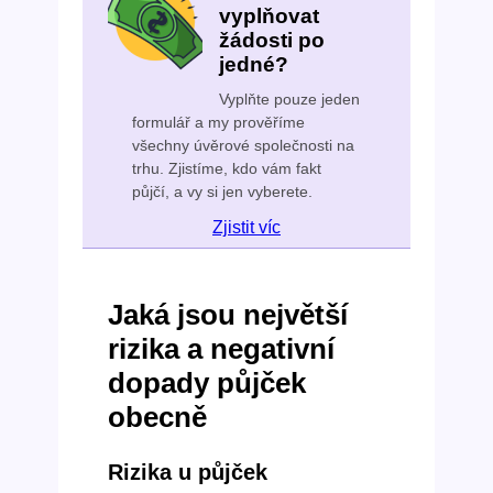
vyplňovat
žádosti po
jedné?
Vyplňte pouze jeden
formulář a my prověříme
všechny úvěrové společnosti na
trhu. Zjistíme, kdo vám fakt
půjčí, a vy si jen vyberete.
Zjistit víc
Jaká jsou největší
rizika a negativní
dopady půjček
obecně
Rizika u půjček