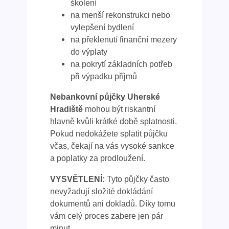
školení
na menší rekonstrukci nebo
vylepšení bydlení
na překlenutí finanční mezery
do výplaty
na pokrytí základních potřeb
při výpadku příjmů
Nebankovní půjčky Uherské
Hradiště
mohou být riskantní
hlavně kvůli krátké době splatnosti.
Pokud nedokážete splatit půjčku
včas, čekají na vás vysoké sankce
a poplatky za prodloužení.
VYSVĚTLENÍ:
Tyto půjčky často
nevyžadují složité dokládání
dokumentů ani dokladů. Díky tomu
vám celý proces zabere jen pár
minut.