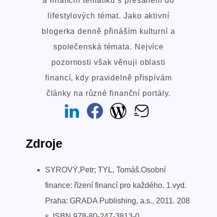
a finanční tématiku s přesahem do
lifestylových témat. Jako aktivní
blogerka denně přináším kulturní a
společenská témata. Nejvíce
pozornosti však věnuji oblasti
financí, kdy pravidelně přispívám
články na různé finanční portály.
Zdroje
SYROVÝ,Petr; TYL, Tomáš.Osobní
finance: řízení financí pro každého. 1.vyd.
Praha: GRADA Publishing, a.s., 2011. 208
s. ISBN 978-80-247-3813-0.