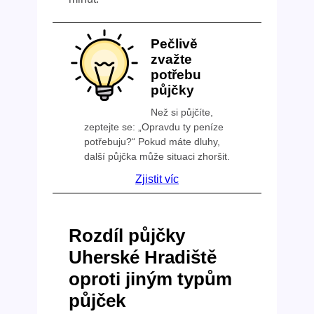
Pečlivě
zvažte
potřebu
půjčky
Než si půjčíte,
zeptejte se: „Opravdu ty peníze
potřebuju?“ Pokud máte dluhy,
další půjčka může situaci zhoršit.
Zjistit víc
Rozdíl půjčky
Uherské Hradiště
oproti jiným typům
půjček