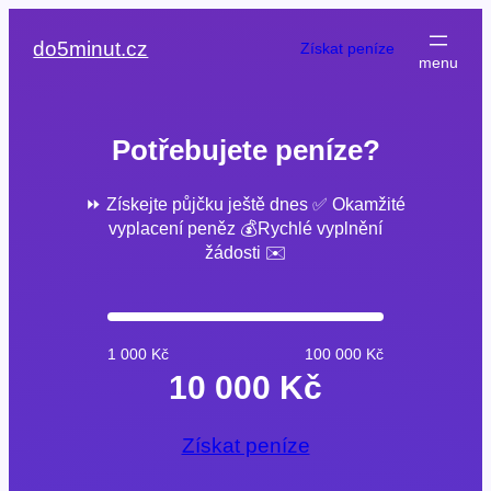
Přeskočit
na
do5minut.cz
Získat peníze
obsah
Potřebujete peníze?
⏩ Získejte půjčku ještě dnes ✅ Okamžité
vyplacení peněz 💰Rychlé vyplnění
žádosti ✉️
1 000 Kč
100 000 Kč
10 000 Kč
Získat peníze