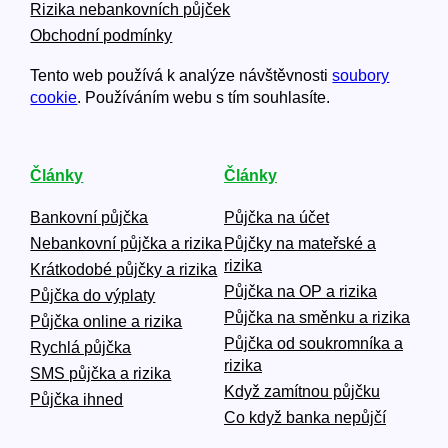
Rizika nebankovních půjček
Obchodní podmínky
Tento web používá k analýze návštěvnosti
soubory
cookie
. Používáním webu s tím souhlasíte.
Články
Články
Bankovní půjčka
Půjčka na účet
Nebankovní půjčka a rizika
Půjčky na mateřské a
rizika
Krátkodobé půjčky a rizika
Půjčka na OP a rizika
Půjčka do výplaty
Půjčka na směnku a rizika
Půjčka online a rizika
Půjčka od soukromníka a
Rychlá půjčka
rizika
SMS půjčka a rizika
Když zamítnou půjčku
Půjčka ihned
Co když banka nepůjčí