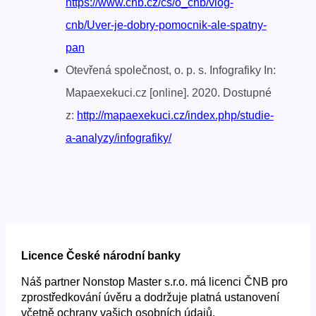
https://www.cnb.cz/cs/o_cnb/vlog-
cnb/Uver-je-dobry-pomocnik-ale-spatny-
pan
Otevřená společnost, o. p. s. Infografiky In:
Mapaexekuci.cz [online]. 2020. Dostupné
z:
http://mapaexekuci.cz/index.php/studie-
a-analyzy/infografiky/
Licence České národní banky
Náš partner Nonstop Master s.r.o. má licenci ČNB pro
zprostředkování úvěru a dodržuje platná ustanovení
včetně ochrany vašich osobních údajů.