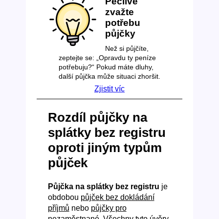
Pečlivě
zvažte
potřebu
půjčky
Než si půjčíte,
zeptejte se: „Opravdu ty peníze
potřebuju?“ Pokud máte dluhy,
další půjčka může situaci zhoršit.
Zjistit víc
Rozdíl půjčky na
splátky bez registru
oproti jiným typům
půjček
Půjčka na splátky bez registru
je
obdobou
půjček bez dokládání
příjmů
nebo
půjčky pro
nezaměstnané
. Všechny tyto úvěry