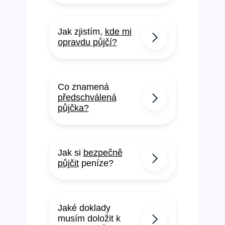
Jak zjistím,
kde mi
opravdu půjčí?
Co znamená
předschválená
půjčka?
Jak si
bezpečně
půjčit
peníze?
Jaké doklady
musím doložit k