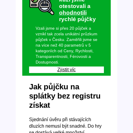
otestovali a
ohodnotili
rychlé půjčky
Vzali jsme si přes 20 půjček a
vznikl tak zcela unikátní průzkum
půjček v Česku. Zaměřili jsme se
na více než 40 parametrů v 5
kategoriích od Ceny, Rychlosti,
Transparentnosti, Férovosti a
Dostupnosti.
Zjistit víc
Jak půjčku na
splátky bez registru
získat
Sjednání úvěru při stávajících
dluzích nemusí být snadné. Do hry
se dostává velké množství