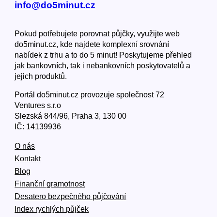
info@do5minut.cz
Pokud potřebujete porovnat půjčky, využijte web
do5minut.cz, kde najdete komplexní srovnání
nabídek z trhu a to do 5 minut! Poskytujeme přehled
jak bankovních, tak i nebankovních poskytovatelů a
jejich produktů.
Portál do5minut.cz provozuje společnost 72
Ventures s.r.o
Slezská 844/96, Praha 3, 130 00
IČ: 14139936
O nás
Kontakt
Blog
Finanční gramotnost
Desatero bezpečného půjčování
Index rychlých půjček