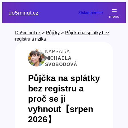
Přeskočit
na
do5minut.cz
Získat peníze
obsah
Do5minut.cz
>
Půjčky
>
Půjčka na splátky bez
registru a rizika
NAPSAL/A
MICHAELA
SVOBODOVÁ
Půjčka na splátky
bez registru a
proč se ji
vyhnout【srpen
2026】