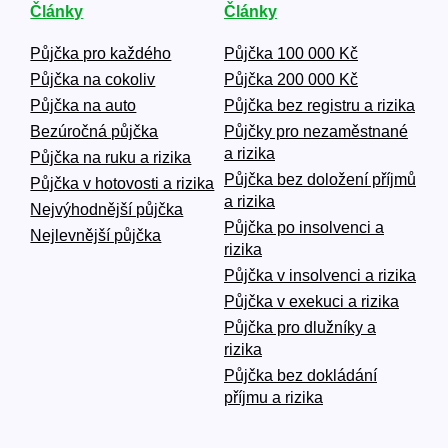
Články
Články
Půjčka pro každého
Půjčka 100 000 Kč
Půjčka na cokoliv
Půjčka 200 000 Kč
Půjčka na auto
Půjčka bez registru a rizika
Bezúročná půjčka
Půjčky pro nezaměstnané
a rizika
Půjčka na ruku a rizika
Půjčka bez doložení příjmů
Půjčka v hotovosti a rizika
a rizika
Nejvýhodnější půjčka
Půjčka po insolvenci a
Nejlevnější půjčka
rizika
Půjčka v insolvenci a rizika
Půjčka v exekuci a rizika
Půjčka pro dlužníky a
rizika
Půjčka bez dokládání
příjmu a rizika