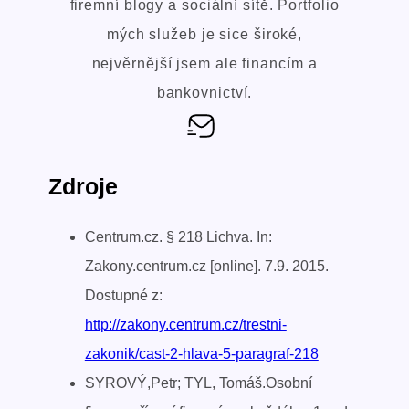
firemní blogy a sociální sítě. Portfolio
mých služeb je sice široké,
nejvěrnější jsem ale financím a
bankovnictví.
Zdroje
Centrum.cz. § 218 Lichva. In:
Zakony.centrum.cz [online]. 7.9. 2015.
Dostupné z:
http://zakony.centrum.cz/trestni-
zakonik/cast-2-hlava-5-paragraf-218
SYROVÝ,Petr; TYL, Tomáš.Osobní