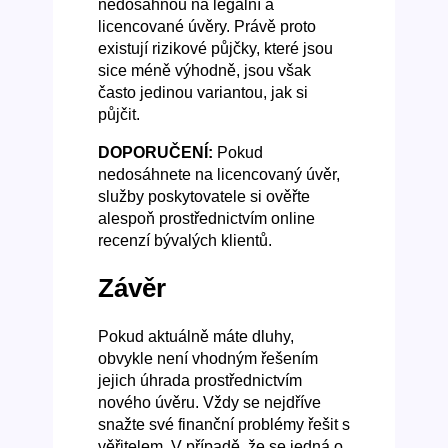
nedosáhnou na legální a
licencované úvěry. Právě proto
existují rizikové půjčky, které jsou
sice méně výhodně, jsou však
často jedinou variantou, jak si
půjčit.
DOPORUČENÍ:
Pokud
nedosáhnete na licencovaný úvěr,
služby poskytovatele si ověřte
alespoň prostřednictvím online
recenzí bývalých klientů.
Závěr
Pokud aktuálně máte dluhy,
obvykle není vhodným řešením
jejich úhrada prostřednictvím
nového úvěru. Vždy se nejdříve
snažte své finanční problémy řešit s
věřitelem. V případě, že se jedná o