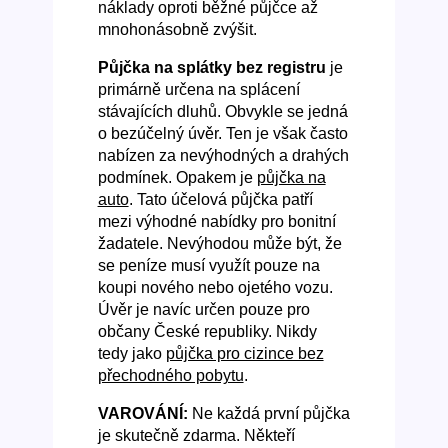
náklady oproti běžné půjčce až
mnohonásobně zvýšit.
Půjčka na splátky bez registru
je
primárně určena na splácení
stávajících dluhů. Obvykle se jedná
o bezúčelný úvěr. Ten je však často
nabízen za nevýhodných a drahých
podmínek. Opakem je
půjčka na
auto
. Tato účelová půjčka patří
mezi výhodné nabídky pro bonitní
žadatele. Nevýhodou může být, že
se peníze musí využít pouze na
koupi nového nebo ojetého vozu.
Úvěr je navíc určen pouze pro
občany České republiky. Nikdy
tedy jako
půjčka pro cizince bez
přechodného pobytu
.
VAROVÁNÍ:
Ne každá první půjčka
je skutečně zdarma. Někteří