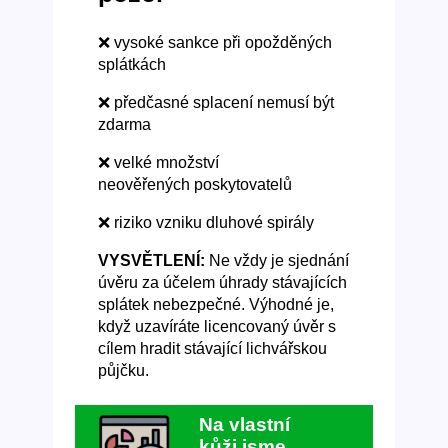
❌ vysoké sankce při opožděných
splátkách
❌ předčasné splacení nemusí být
zdarma
❌ velké množství
neověřených poskytovatelů
❌ riziko vzniku dluhové spirály
VYSVĚTLENÍ:
Ne vždy je sjednání
úvěru za účelem úhrady stávajících
splátek nebezpečné. Výhodné je,
když uzavíráte licencovaný úvěr s
cílem hradit stávající lichvářskou
půjčku.
Na vlastní
kůži jsme