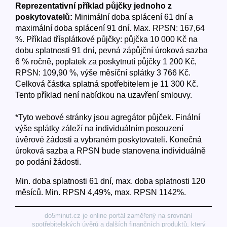
Reprezentativní příklad půjčky jednoho z
poskytovatelů:
Minimální doba splácení 61 dní a
maximální doba splácení 91 dní. Max. RPSN: 167,64
%. Příklad třísplátkové půjčky: půjčka 10 000 Kč na
dobu splatnosti 91 dní, pevná zápůjční úroková sazba
6 % ročně, poplatek za poskytnutí půjčky 1 200 Kč,
RPSN: 109,90 %, výše měsíční splátky 3 766 Kč.
Celková částka splatná spotřebitelem je 11 300 Kč.
Tento příklad není nabídkou na uzavření smlouvy.
*Tyto webové stránky jsou agregátor půjček. Finální
výše splátky záleží na individuálním posouzení
úvěrové žádosti a vybraném poskytovateli. Konečná
úroková sazba a RPSN bude stanovena individuálně
po podání žádosti.
Min. doba splatnosti 61 dní, max. doba splatnosti 120
měsíců. Min. RPSN 4,49%, max. RPSN 1142%.
do5minut.cz je online portál zaměřený na srovnání
spotřebitelských úvěrů a dalších finančních produktů, který