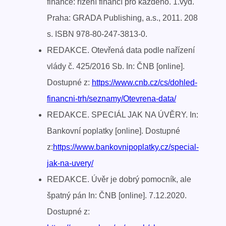
finance: řízení financí pro každého. 1.vyd.
Praha: GRADA Publishing, a.s., 2011. 208
s. ISBN 978-80-247-3813-0.
REDAKCE. Otevřená data podle nařízení
vlády č. 425/2016 Sb. In: ČNB [online].
Dostupné z:
https://www.cnb.cz/cs/dohled-
financni-trh/seznamy/Otevrena-data/
REDAKCE. SPECIÁL JAK NA ÚVĚRY. In:
Bankovní poplatky [online]. Dostupné
z:
https://www.bankovnipoplatky.cz/special-
jak-na-uvery/
REDAKCE. Úvěr je dobrý pomocník, ale
špatný pán In: ČNB [online]. 7.12.2020.
Dostupné z: