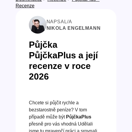
Recenze
NAPSAL/A
NIKOLA ENGELMANN
Půjčka
PůjčkaPlus a její
recenze v roce
2026
Chcete si půjčit rychle a
bezstarostně peníze? V tom
případě může být
PůjčkaPlus
přesně pro vás vhodná Udělali
jsme tu mravenčí práci a srovnali