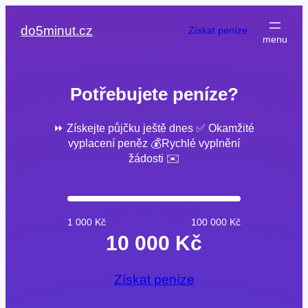
Přeskočit
na
do5minut.cz
Získat peníze
obsah
Potřebujete peníze?
⏩ Získejte půjčku ještě dnes ✅ Okamžité
vyplacení peněz 💰Rychlé vyplnění
žádosti ✉️
1 000 Kč
100 000 Kč
10 000 Kč
Získat peníze