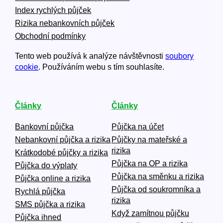
Index rychlých půjček
Rizika nebankovních půjček
Obchodní podmínky
Tento web používá k analýze návštěvnosti
soubory
cookie
. Používáním webu s tím souhlasíte.
Články
Články
Bankovní půjčka
Půjčka na účet
Nebankovní půjčka a rizika
Půjčky na mateřské a
rizika
Krátkodobé půjčky a rizika
Půjčka na OP a rizika
Půjčka do výplaty
Půjčka na směnku a rizika
Půjčka online a rizika
Půjčka od soukromníka a
Rychlá půjčka
rizika
SMS půjčka a rizika
Když zamítnou půjčku
Půjčka ihned