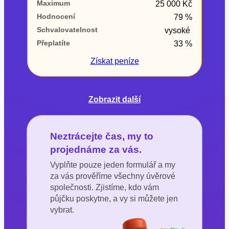
Maximum
25 000 Kč
Hodnocení
79 %
Schvalovatelnost
vysoké
Přeplatíte
33 %
Získat
peníze
Zobrazit další
Neztrácejte čas, my to
projednáme za vás.
Vyplňte pouze jeden formulář a my
za vás prověříme všechny úvěrové
společnosti. Zjistíme, kdo vám
půjčku poskytne, a vy si můžete jen
vybrat.