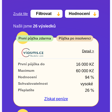
Filtrovat
Hodnocení
Zrušit filtr
Našli jsme
26
výsledků
Cena
TOP
První půjčka zdarma
Půjčka po insolvenci
Od
Do
Detail >
První půjčka zdarma
První půjčka do
16 000 Kč
–
Maximum
60 000 Kč
Hodnocení
94 %
ano
Schvalovatelnost
vysoké
ne
Přeplatíte
26 %
Ve zkušebce
Získat
peníze
ano