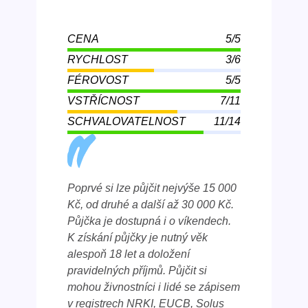
CENA
5/5
RYCHLOST
3/6
FÉROVOST
5/5
VSTŘÍCNOST
7/11
SCHVALOVATELNOST
11/14
Poprvé si lze půjčit nejvýše 15 000
Kč, od druhé a další až 30 000 Kč.
Půjčka je dostupná i o víkendech.
K získání půjčky je nutný věk
alespoň 18 let a doložení
pravidelných příjmů. Půjčit si
mohou živnostníci i lidé se zápisem
v registrech NRKI, EUCB, Solus