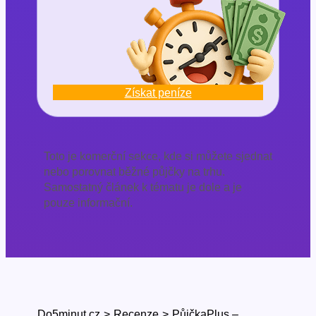
Získat peníze
Toto je komerční sekce, kde si můžete sjednat
nebo porovnat běžné půjčky na trhu.
Samostatný článek k tématu je dole a je
pouze informační.
Do5minut.cz
>
Recenze
>
PůjčkaPlus –