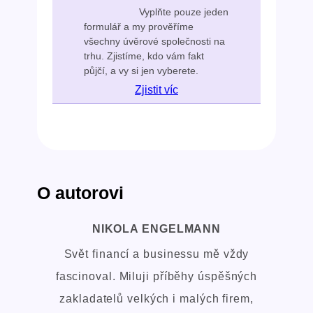
Vyplňte pouze jeden
formulář a my prověříme
všechny úvěrové společnosti na
trhu. Zjistíme, kdo vám fakt
půjčí, a vy si jen vyberete.
Zjistit víc
O autorovi
NIKOLA ENGELMANN
Svět financí a businessu mě vždy
fascinoval. Miluji příběhy úspěšných
zakladatelů velkých i malých firem,