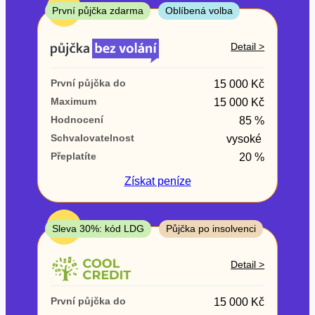
ne
TOP
První půjčka zdarma
Oblíbená volba
V exekuci
Detail >
ano
První půjčka do
15 000 Kč
ne
Maximum
15 000 Kč
Hodnocení
85 %
Po insolvenci
Schvalovatelnost
vysoké
ano
Přeplatíte
20 %
ne
Získat
peníze
V hotovosti
ano
TOP
Sleva 30%: kód LDG
Půjčka po insolvenci
ne
Detail >
První půjčka do
15 000 Kč