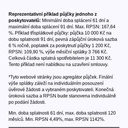
Reprezentativní příklad půjčky jednoho z
poskytovatelů:
Minimální doba splácení 61 dní a
maximální doba splácení 91 dní. Max. RPSN: 167,64
%. Příklad třísplátkové půjčky: půjčka 10 000 Kč na
dobu splatnosti 91 dní, pevná zápůjční úroková sazba
6 % ročně, poplatek za poskytnutí půjčky 1 200 Kč,
RPSN: 109,90 %, výše měsíční splátky 3 766 Kč.
Celková částka splatná spotřebitelem je 11 300 Kč.
Tento příklad není nabídkou na uzavření smlouvy.
*Tyto webové stránky jsou agregátor půjček. Finální
výše splátky záleží na individuálním posouzení
úvěrové žádosti a vybraném poskytovateli. Konečná
úroková sazba a RPSN bude stanovena individuálně
po podání žádosti.
Min. doba splatnosti 61 dní, max. doba splatnosti 120
měsíců. Min. RPSN 4,49%, max. RPSN 1142%.