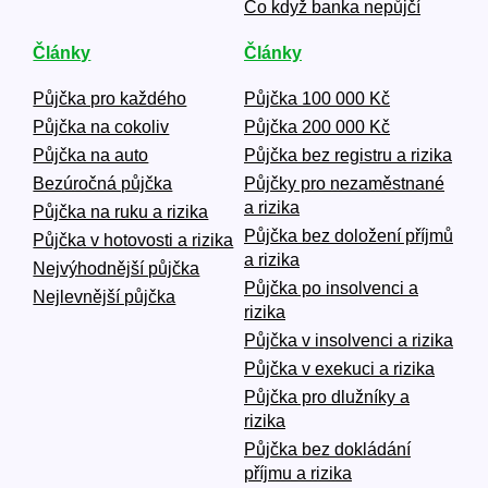
Co když banka nepůjčí
Články
Články
Půjčka pro každého
Půjčka 100 000 Kč
Půjčka na cokoliv
Půjčka 200 000 Kč
Půjčka na auto
Půjčka bez registru a rizika
Bezúročná půjčka
Půjčky pro nezaměstnané
a rizika
Půjčka na ruku a rizika
Půjčka bez doložení příjmů
Půjčka v hotovosti a rizika
a rizika
Nejvýhodnější půjčka
Půjčka po insolvenci a
Nejlevnější půjčka
rizika
Půjčka v insolvenci a rizika
Půjčka v exekuci a rizika
Půjčka pro dlužníky a
rizika
Půjčka bez dokládání
příjmu a rizika