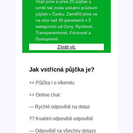
Vzali jsme si přes 20 půjček a
vznikl tak zcela unikátní průzkum
půjček v Česku. Zaměřili jsme se
na více než 40 parametrů v 5
kategoriích od Ceny, Rychlosti,
Transparentnosti, Férovosti a
Dostupnosti.
Zjistit víc
Jak vstřícná půjčka je?
++ Půjčka i o víkendu
++ Online chat
— Rychlé odpovědi na dotaz
?? Kvalitní odpovědi odpovědí
— Odpovědí na všechny dotazy