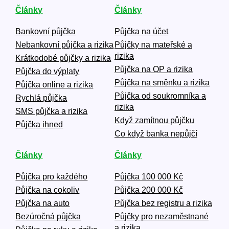
Články
Články
Bankovní půjčka
Půjčka na účet
Nebankovní půjčka a rizika
Půjčky na mateřské a
rizika
Krátkodobé půjčky a rizika
Půjčka na OP a rizika
Půjčka do výplaty
Půjčka na směnku a rizika
Půjčka online a rizika
Půjčka od soukromníka a
Rychlá půjčka
rizika
SMS půjčka a rizika
Když zamítnou půjčku
Půjčka ihned
Co když banka nepůjčí
Články
Články
Půjčka pro každého
Půjčka 100 000 Kč
Půjčka na cokoliv
Půjčka 200 000 Kč
Půjčka na auto
Půjčka bez registru a rizika
Bezúročná půjčka
Půjčky pro nezaměstnané
a rizika