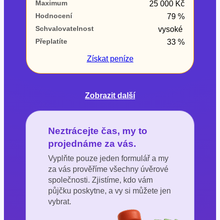
Maximum
25 000 Kč
Hodnocení
79 %
Schvalovatelnost
vysoké
Přeplatíte
33 %
Získat
peníze
Zobrazit další
Neztrácejte čas, my to
projednáme za vás.
Vyplňte pouze jeden formulář a my
za vás prověříme všechny úvěrové
společnosti. Zjistíme, kdo vám
půjčku poskytne, a vy si můžete jen
vybrat.