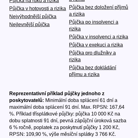
Půjčka na ruku a rizika
Půjčka bez doložení příjmů
Půjčka v hotovosti a rizika
a rizika
Nejvýhodnější půjčka
Půjčka po insolvenci a
Nejlevnější půjčka
rizika
Půjčka v insolvenci a rizika
Půjčka v exekuci a rizika
Půjčka pro dlužníky a
rizika
Půjčka bez dokládání
příjmu a rizika
Reprezentativní příklad půjčky jednoho z
poskytovatelů:
Minimální doba splácení 61 dní a
maximální doba splácení 91 dní. Max. RPSN: 167,64
%. Příklad třísplátkové půjčky: půjčka 10 000 Kč na
dobu splatnosti 91 dní, pevná zápůjční úroková sazba
6 % ročně, poplatek za poskytnutí půjčky 1 200 Kč,
RPSN: 109,90 %, výše měsíční splátky 3 766 Kč.