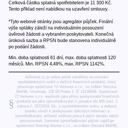
Celková částka splatná spotřebitelem je 11 300 Kč.
Tento příklad není nabídkou na uzavření smlouvy.
*Tyto webové stránky jsou agregátor půjček. Finální
výše splátky záleží na individuálním posouzení
úvěrové žádosti a vybraném poskytovateli. Konečná
úroková sazba a RPSN bude stanovena individuálně
po podání žádosti.
Min. doba splatnosti 61 dní, max. doba splatnosti 120
měsíců. Min. RPSN 4,49%, max. RPSN 1142%.
do5minut.cz je online portál zaměřený na srovnání
spotřebitelských úvěrů a dalších finančních produktů, který
provozuje společnost 72 Ventures s.r.o., se sídlem Slezská
844/96, Vinohrady, 130 00 Praha 3, IČ 14139936. Společnost
72 Ventures s.r.o. nepůsobí jako přímý poskytovatel finančních
§
produktů ani jako zprostředkovatel či poradce dle §85 odst. 1
zákona č. 257/2016 Sb., o spotřebitelském úvěru, a webové
stránky slouží k poskytování obecných informací a
zprostředkování, přičemž veškerá práva k jejich obsahu náleží
provozovateli. Samotné zprostředkování půjček zajišťuje
společnost Nonstop Master s.r.o., se sídlem Slezská 844/96,