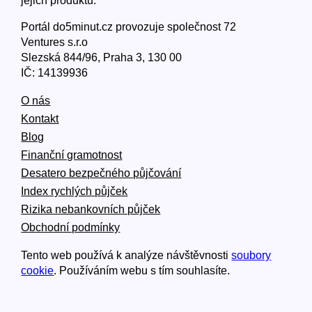
jejich produktů.
Portál do5minut.cz provozuje společnost 72
Ventures s.r.o
Slezská 844/96, Praha 3, 130 00
IČ: 14139936
O nás
Kontakt
Blog
Finanční gramotnost
Desatero bezpečného půjčování
Index rychlých půjček
Rizika nebankovních půjček
Obchodní podmínky
Tento web používá k analýze návštěvnosti
soubory
cookie
. Používáním webu s tím souhlasíte.