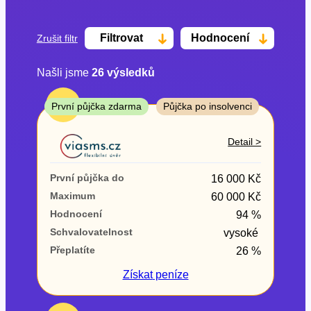
Filtrovat
Hodnocení
Zrušit filtr
Našli jsme
26
výsledků
Cena
TOP
První půjčka zdarma
Půjčka po insolvenci
Od
Do
Detail >
První půjčka zdarma
První půjčka do
16 000 Kč
–
Maximum
60 000 Kč
Hodnocení
94 %
ano
Schvalovatelnost
vysoké
ne
Přeplatíte
26 %
Ve zkušebce
Získat
peníze
ano