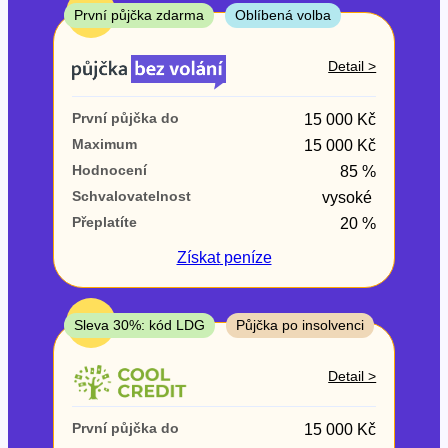
ne
TOP
První půjčka zdarma
Oblíbená volba
V exekuci
Detail >
ano
První půjčka do
15 000 Kč
ne
Maximum
15 000 Kč
Hodnocení
85 %
Po insolvenci
Schvalovatelnost
vysoké
ano
Přeplatíte
20 %
ne
Získat
peníze
V hotovosti
ano
TOP
Sleva 30%: kód LDG
Půjčka po insolvenci
ne
Detail >
První půjčka do
15 000 Kč