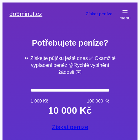
Přeskočit
na
do5minut.cz
Získat peníze
obsah
Potřebujete peníze?
⏩ Získejte půjčku ještě dnes ✅ Okamžité
vyplacení peněz 💰Rychlé vyplnění
žádosti ✉️
1 000 Kč
100 000 Kč
10 000 Kč
Získat peníze