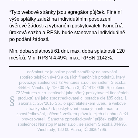
*Tyto webové stránky jsou agregátor půjček. Finální
výše splátky záleží na individuálním posouzení
úvěrové žádosti a vybraném poskytovateli. Konečná
úroková sazba a RPSN bude stanovena individuálně
po podání žádosti.
Min. doba splatnosti 61 dní, max. doba splatnosti 120
měsíců. Min. RPSN 4,49%, max. RPSN 1142%.
do5minut.cz je online portál zaměřený na srovnání
spotřebitelských úvěrů a dalších finančních produktů, který
provozuje společnost 72 Ventures s.r.o., se sídlem Slezská
844/96, Vinohrady, 130 00 Praha 3, IČ 14139936. Společnost
72 Ventures s.r.o. nepůsobí jako přímý poskytovatel finančních
§
produktů ani jako zprostředkovatel či poradce dle §85 odst. 1
zákona č. 257/2016 Sb., o spotřebitelském úvěru, a webové
stránky slouží k poskytování obecných informací a
zprostředkování, přičemž veškerá práva k jejich obsahu náleží
provozovateli. Samotné zprostředkování půjček zajišťuje
společnost Nonstop Master s.r.o., se sídlem Slezská 844/96,
Vinohrady, 130 00 Praha, IČ 08364796.