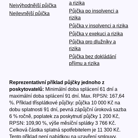
a rizika
Nejvýhodnější půjčka
Půjčka po insolvenci a
Nejlevnější půjčka
rizika
Půjčka v insolvenci a rizika
Půjčka v exekuci a rizika
Půjčka pro dlužníky a
rizika
Půjčka bez dokládání
příjmu a rizika
Reprezentativní příklad půjčky jednoho z
poskytovatelů:
Minimální doba splácení 61 dní a
maximální doba splácení 91 dní. Max. RPSN: 167,64
%. Příklad třísplátkové půjčky: půjčka 10 000 Kč na
dobu splatnosti 91 dní, pevná zápůjční úroková sazba
6 % ročně, poplatek za poskytnutí půjčky 1 200 Kč,
RPSN: 109,90 %, výše měsíční splátky 3 766 Kč.
Celková částka splatná spotřebitelem je 11 300 Kč.
Tento příklad není nabídkou na uzavření smlouvy.