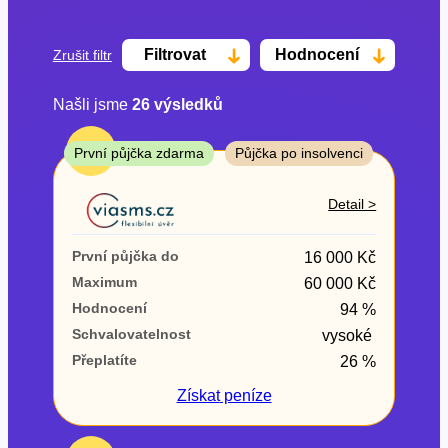
Filtrovat
Hodnocení
Zrušit filtr
Našli jsme
26
výsledků
Cena
TOP
První půjčka zdarma
Půjčka po insolvenci
Od
Do
Detail >
První půjčka zdarma
První půjčka do
16 000 Kč
–
Maximum
60 000 Kč
Hodnocení
94 %
ano
Schvalovatelnost
vysoké
ne
Přeplatíte
26 %
Ve zkušebce
Získat
peníze
ano