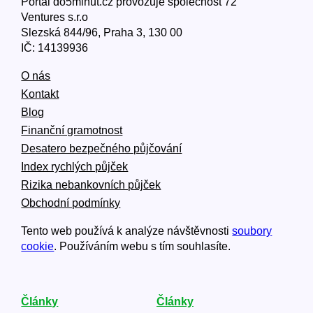
Portál do5minut.cz provozuje společnost 72
Ventures s.r.o
Slezská 844/96, Praha 3, 130 00
IČ: 14139936
O nás
Kontakt
Blog
Finanční gramotnost
Desatero bezpečného půjčování
Index rychlých půjček
Rizika nebankovních půjček
Obchodní podmínky
Tento web používá k analýze návštěvnosti
soubory
cookie
. Používáním webu s tím souhlasíte.
Články
Články