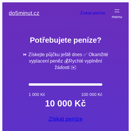
Přeskočit
na
do5minut.cz
Získat peníze
obsah
Potřebujete peníze?
⏩ Získejte půjčku ještě dnes ✅ Okamžité
vyplacení peněz 💰Rychlé vyplnění
žádosti ✉️
1 000 Kč
100 000 Kč
10 000 Kč
Získat peníze