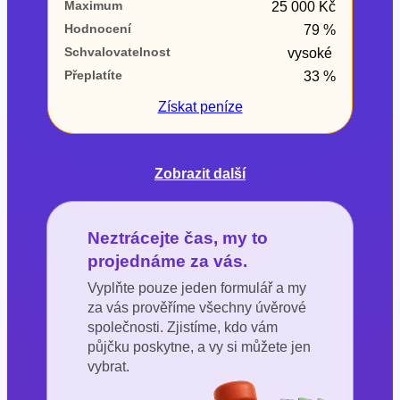
Maximum
25 000 Kč
Hodnocení
79 %
Schvalovatelnost
vysoké
Přeplatíte
33 %
Získat
peníze
Zobrazit další
Neztrácejte čas, my to
projednáme za vás.
Vyplňte pouze jeden formulář a my
za vás prověříme všechny úvěrové
společnosti. Zjistíme, kdo vám
půjčku poskytne, a vy si můžete jen
vybrat.