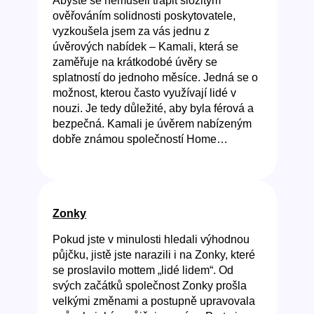
Abyste se nemuseli trápit složitým
ověřováním solidnosti poskytovatele,
vyzkoušela jsem za vás jednu z
úvěrových nabídek – Kamali, která se
zaměřuje na krátkodobé úvěry se
splatností do jednoho měsíce. Jedná se o
možnost, kterou často využívají lidé v
nouzi. Je tedy důležité, aby byla férová a
bezpečná. Kamali je úvěrem nabízeným
dobře známou společností Home…
Zonky
Pokud jste v minulosti hledali výhodnou
půjčku, jistě jste narazili i na Zonky, které
se proslavilo mottem „lidé lidem“. Od
svých začátků společnost Zonky prošla
velkými změnami a postupně upravovala