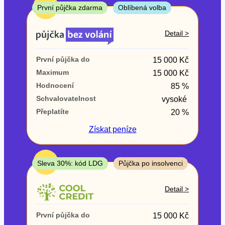
ne
TOP
První půjčka zdarma
Oblíbená volba
V exekuci
Detail >
ano
První půjčka do
15 000 Kč
ne
Maximum
15 000 Kč
Hodnocení
85 %
Po insolvenci
Schvalovatelnost
vysoké
ano
Přeplatíte
20 %
ne
Získat
peníze
V hotovosti
ano
TOP
Sleva 30%: kód LDG
Půjčka po insolvenci
ne
Detail >
První půjčka do
15 000 Kč