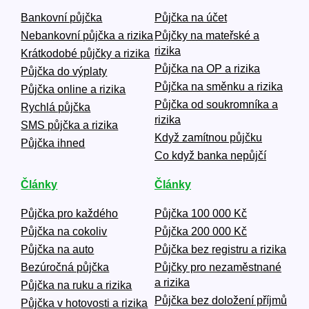
Bankovní půjčka
Půjčka na účet
Nebankovní půjčka a rizika
Půjčky na mateřské a
rizika
Krátkodobé půjčky a rizika
Půjčka na OP a rizika
Půjčka do výplaty
Půjčka na směnku a rizika
Půjčka online a rizika
Půjčka od soukromníka a
Rychlá půjčka
rizika
SMS půjčka a rizika
Když zamítnou půjčku
Půjčka ihned
Co když banka nepůjčí
Články
Články
Půjčka pro každého
Půjčka 100 000 Kč
Půjčka na cokoliv
Půjčka 200 000 Kč
Půjčka na auto
Půjčka bez registru a rizika
Bezúročná půjčka
Půjčky pro nezaměstnané
a rizika
Půjčka na ruku a rizika
Půjčka bez doložení příjmů
Půjčka v hotovosti a rizika