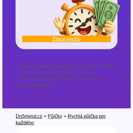
Získat peníze
Toto je komerční sekce, kde si můžete sjednat
nebo porovnat běžné půjčky na trhu.
Samostatný článek k tématu je dole a je
pouze informační.
Do5minut.cz
>
Půjčky
>
Rychlá půjčka pro
každého