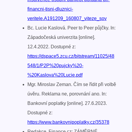
financni-tisni-dluznici-
veritele.A191209_160807_viteze_sov
Bc. Lucie Kaslová. Peer to Peer půjčky. In:
Západočeská univerzita [online].
12.4.2022. Dostupné z:
https://dspace5.zcu.cz/bitstream/11025/48
548/1/P2P%20pujcky%20-
%20Kaslova%20Lucie.pdf
Mgr. Miroslav Zeman. Čím se řídit při volbě
úvěru. Reklama ne, porovnání ano. In:
Bankovní poplatky [online]. 27.6.2023.
Dostupné z:
https://www.bankovnipoplatky.cz/35378
Redakce, Finance.cz: ZÁMĚRNÉ