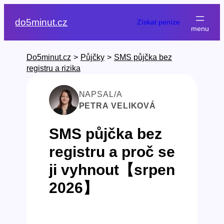
Přeskočit
na
do5minut.cz
Získat peníze
obsah
Do5minut.cz
>
Půjčky
>
SMS půjčka bez
registru a rizika
NAPSAL/A
PETRA VELIKOVÁ
SMS půjčka bez
registru a proč se
ji vyhnout【srpen
2026】