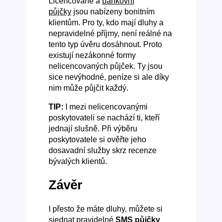
Licencované a
bankovní
půjčky
jsou nabízeny bonitním
klientům. Pro ty, kdo mají dluhy a
nepravidelné příjmy, není reálné na
tento typ úvěru dosáhnout. Proto
existují nezákonné formy
nelicencovaných půjček. Ty jsou
sice nevýhodné, peníze si ale díky
nim může půjčit každý.
TIP:
I mezi nelicencovanými
poskytovateli se nachází ti, kteří
jednají slušně. Při výběru
poskytovatele si ověřte jeho
dosavadní služby skrz recenze
bývalých klientů.
Závěr
I přesto že máte dluhy, můžete si
sjednat pravidelné
SMS půjčky