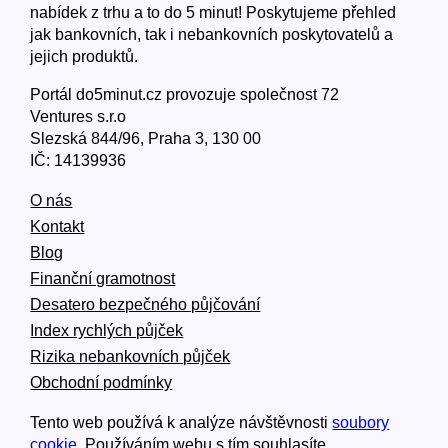
nabídek z trhu a to do 5 minut! Poskytujeme přehled
jak bankovních, tak i nebankovních poskytovatelů a
jejich produktů.
Portál do5minut.cz provozuje společnost 72
Ventures s.r.o
Slezská 844/96, Praha 3, 130 00
IČ: 14139936
O nás
Kontakt
Blog
Finanční gramotnost
Desatero bezpečného půjčování
Index rychlých půjček
Rizika nebankovních půjček
Obchodní podmínky
Tento web používá k analýze návštěvnosti
soubory
cookie
. Používáním webu s tím souhlasíte.