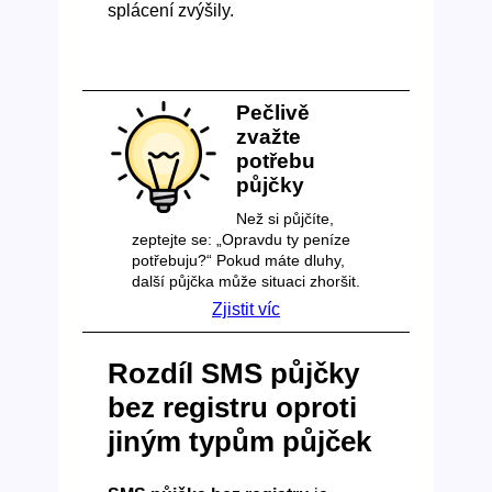
splácení zvýšily.
Pečlivě
zvažte
potřebu
půjčky
Než si půjčíte,
zeptejte se: „Opravdu ty peníze
potřebuju?“ Pokud máte dluhy,
další půjčka může situaci zhoršit.
Zjistit víc
Rozdíl SMS půjčky
bez registru oproti
jiným typům půjček