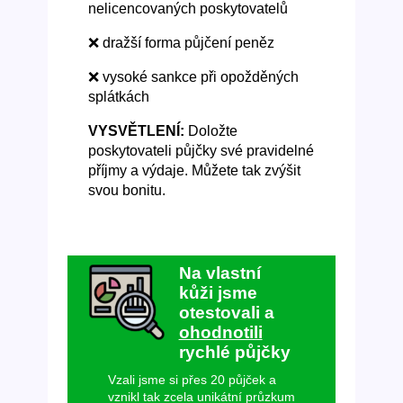
nelicencovaných poskytovatelů
❌ dražší forma půjčení peněz
❌ vysoké sankce při opožděných
splátkách
VYSVĚTLENÍ:
Doložte
poskytovateli půjčky své pravidelné
příjmy a výdaje. Můžete tak zvýšit
svou bonitu.
Na vlastní
kůži jsme
otestovali a
ohodnotili
rychlé půjčky
Vzali jsme si přes 20 půjček a
vznikl tak zcela unikátní průzkum