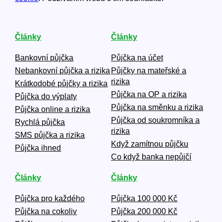
Články
Články
Bankovní půjčka
Půjčka na účet
Nebankovní půjčka a rizika
Půjčky na mateřské a
rizika
Krátkodobé půjčky a rizika
Půjčka na OP a rizika
Půjčka do výplaty
Půjčka na směnku a rizika
Půjčka online a rizika
Půjčka od soukromníka a
Rychlá půjčka
rizika
SMS půjčka a rizika
Když zamítnou půjčku
Půjčka ihned
Co když banka nepůjčí
Články
Články
Půjčka pro každého
Půjčka 100 000 Kč
Půjčka na cokoliv
Půjčka 200 000 Kč