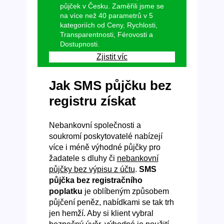
půjček v Česku. Zaměřili jsme se
na více než 40 parametrů v 5
kategoriích od Ceny, Rychlosti,
Transparentnosti, Férovosti a
Dostupnosti.
Zjistit víc
Jak SMS půjčku bez
registru získat
Nebankovní společnosti a
soukromí poskytovatelé nabízejí
více i méně výhodné půjčky pro
žadatele s dluhy či
nebankovní
půjčky bez výpisu z účtu
.
SMS
půjčka bez registračního
poplatku
je oblíbeným způsobem
půjčení peněz, nabídkami se tak trh
jen hemží. Aby si klient vybral