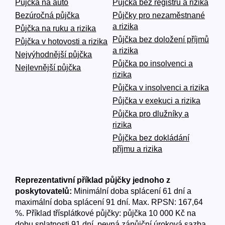
Půjčka na auto
Půjčka bez registru a rizika
Bezúročná půjčka
Půjčky pro nezaměstnané
a rizika
Půjčka na ruku a rizika
Půjčka bez doložení příjmů
Půjčka v hotovosti a rizika
a rizika
Nejvýhodnější půjčka
Půjčka po insolvenci a
Nejlevnější půjčka
rizika
Půjčka v insolvenci a rizika
Půjčka v exekuci a rizika
Půjčka pro dlužníky a
rizika
Půjčka bez dokládání
příjmu a rizika
Reprezentativní příklad půjčky jednoho z
poskytovatelů:
Minimální doba splácení 61 dní a
maximální doba splácení 91 dní. Max. RPSN: 167,64
%. Příklad třísplátkové půjčky: půjčka 10 000 Kč na
dobu splatnosti 91 dní, pevná zápůjční úroková sazba