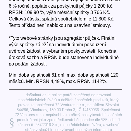
6 % ročně, poplatek za poskytnutí půjčky 1 200 Kč,
RPSN: 109,90 %, výše měsíční splátky 3 766 Kč.
Celková částka splatná spotřebitelem je 11 300 Kč.
Tento příklad není nabídkou na uzavření smlouvy.
*Tyto webové stránky jsou agregátor půjček. Finální
výše splátky záleží na individuálním posouzení
úvěrové žádosti a vybraném poskytovateli. Konečná
úroková sazba a RPSN bude stanovena individuálně
po podání žádosti.
Min. doba splatnosti 61 dní, max. doba splatnosti 120
měsíců. Min. RPSN 4,49%, max. RPSN 1142%.
do5minut.cz je online portál zaměřený na srovnání
spotřebitelských úvěrů a dalších finančních produktů, který
provozuje společnost 72 Ventures s.r.o., se sídlem Slezská
844/96, Vinohrady, 130 00 Praha 3, IČ 14139936. Společnost
72 Ventures s.r.o. nepůsobí jako přímý poskytovatel finančních
§
produktů ani jako zprostředkovatel či poradce dle §85 odst. 1
zákona č. 257/2016 Sb., o spotřebitelském úvěru, a webové
stránky slouží k poskytování obecných informací a