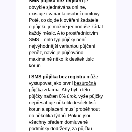
SMS půjčka bez registru
je
obvykle sjednávána online,
existuje i varianta osobní domluvy.
Poté, co dojde k ověření žadatele,
o půjčku je možné jednoduše žádat
každý měsíc. A to prostřednictvím
SMS. Tento typ půjčky není
nejvýhodnější variantou půjčení
peněz, navíc je půjčováno
maximálně několik desítek tisíc
korun
I
SMS půjčka bez registru
může
vystupovat jako první
bezúročná
půjčka
zdarma. Aby byl u této
půjčky načten 0% úrok, výše půjčky
nepřesahuje několik desítek tisíc
korun a splacení musí proběhnout
do několika týdnů. Pokud jsou
všechny předem domluvené
podmínky dodrženy, za půjčku