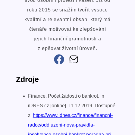
svou osobní i profesní vášeň. Již od
roku 2015 se snažím tvořit vysoce
kvalitní a relevantní obsah, který má
čtenáře motivovat ke zlepšování
jejich finanční gramotnosti a
zlepšovat životní úroveň.
Zdroje
Finance. Počet žádostí o bankrot. In
iDNES.cz.[online]. 11.12.2019. Dostupné
z:
https://www.idnes.cz/finance/financni-
radce/oddluzeni-nova-pravidla-
insolvence-osobni-bankrot-poradna-pri-