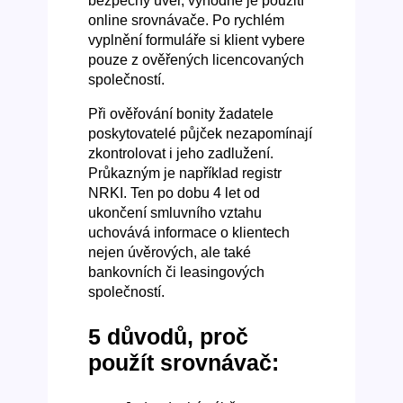
bezpečný úvěr, výhodné je použití
online srovnávače. Po rychlém
vyplnění formuláře si klient vybere
pouze z ověřených licencovaných
společností.
Při ověřování bonity žadatele
poskytovatelé půjček nezapomínají
zkontrolovat i jeho zadlužení.
Průkazným je například registr
NRKI. Ten po dobu 4 let od
ukončení smluvního vztahu
uchovává informace o klientech
nejen úvěrových, ale také
bankovních či leasingových
společností.
5 důvodů, proč
použít srovnávač: