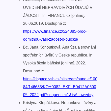
UVEDENÍ NEPRAVDIVÝCH ÚDAJŮ V
ŽÁDOSTI. In: FINANCE.cz [online].
26.06.2019. Dostupné z:
https://www.finance.cz/524885-proc-
odmitnou-vasi-zadost-o-pujcku/
Bc. Jana Kohoutková. Analýza a srovnání
spotřebních úvěrů v České republice. In:
Vysoká škola báňská [online]. 2022.
Dostupné z:
https://dspace.vsb.cz/bitstream/handle/100
84/146633/KOH0082_EKF_B0412A0500
05_2022.pdf?sequence=1&isAllowed=y
Kristýna Klepáčková. Nebankovní úvěry a
půjčky na finančním trhu České republiky.