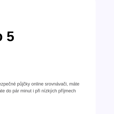
o 5
ezpečné půjčky online srovnávači, máte
te do pár minut i při nízkých příjmech