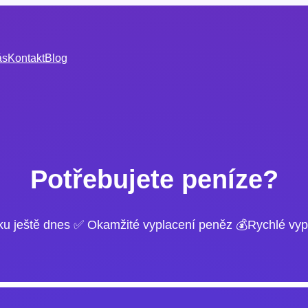
ás
Kontakt
Blog
Potřebujete peníze?
ku ještě dnes ✅ Okamžité vyplacení peněz 💰Rychlé vyp