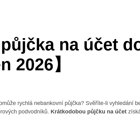
půjčka na účet d
en 2026】
omůže rychlá nebankovní půjčka? Svěříte-li vyhledání b
věrových podvodníků.
Krátkodobou půjčku na účet
získá