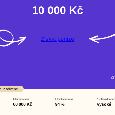
10 000 Kč
Získat peníze
Zru
darma
Ve zkušebce
V exekuci
o insolvenci
ano
ano
Maximum
Hodnocení
Schvalovat
ne
ne
60 000 Kč
94 %
vysoké