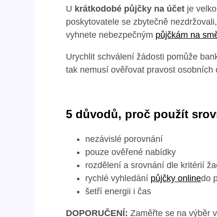
U
krátkodobé půjčky na účet
je velk
poskytovatele se zbytečně nezdržovali
vyhnete nebezpečným
půjčkám na smě
Urychlit schválení žádosti pomůže bank
tak nemusí ověřovat pravost osobních 
5 důvodů, proč použít sro
nezávislé porovnání
pouze ověřené nabídky
rozdělení a srovnání dle kritérií ž
rychlé vyhledání
půjčky online
do 
šetří energii i čas
DOPORUČENÍ:
Zaměřte se na výběr v