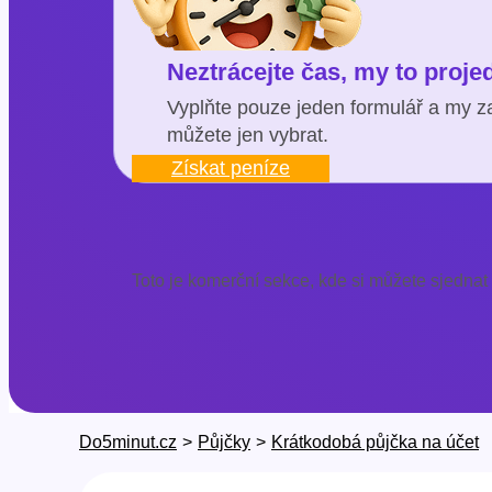
Neztrácejte čas, my to proj
Vyplňte pouze jeden formulář a my za
můžete jen vybrat.
Získat peníze
Toto je komerční sekce, kde si můžete sjednat
Do5minut.cz
>
Půjčky
>
Krátkodobá půjčka na účet