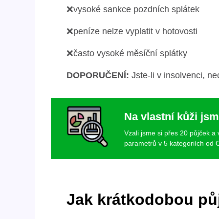
❌vysoké sankce pozdních splátek
❌peníze nelze vyplatit v hotovosti
❌často vysoké měsíční splátky
DOPORUČENÍ:
Jste-li v insolvenci, ne
Na vlastní kůži jsm
Vzali jsme si přes 20 půjček a
parametrů v 5 kategoriích od C
Jak krátkodobou půj