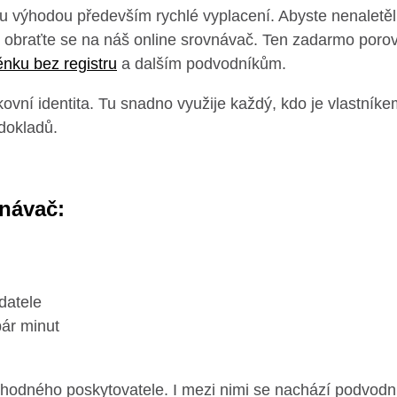
ou výhodou především rychlé vyplacení. Abyste nenaletě
, obraťte se na náš online srovnávač. Ten zadarmo porov
nku bez registru
a dalším podvodníkům.
ovní identita. Tu snadno využije každý, kdo je vlastník
dokladů.
vnávač:
adatele
pár minut
hodného poskytovatele. I mezi nimi se nachází podvodní