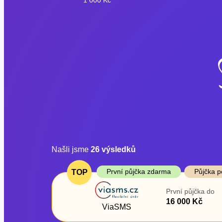
Našli jsme
26
výsledků
Cena
První půjčka z
První půjčka zdarma
Půjčka p
TOP
Od
–
První půjčka do
ano
16 000 Kč
Do
ViaSMS
ne