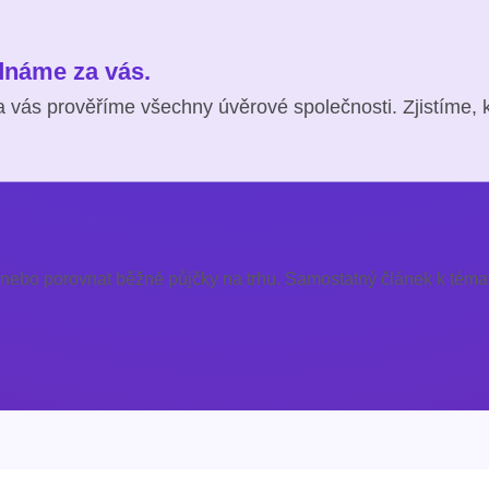
ednáme za vás.
 vás prověříme všechny úvěrové společnosti. Zjistíme, 
 nebo porovnat běžné půjčky na trhu. Samostatný článek k témat