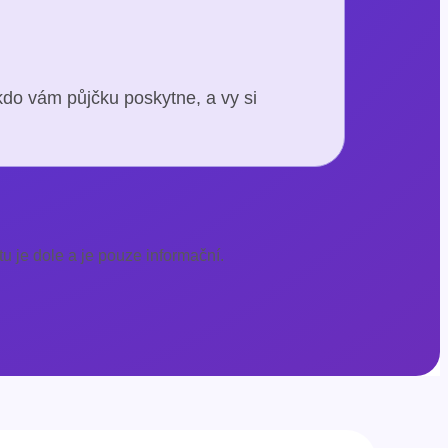
kdo vám půjčku poskytne, a vy si
u je dole a je pouze informační.