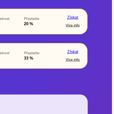
Získat
elnost
Přeplatíte
20 %
Více info
Získat
elnost
Přeplatíte
33 %
Více info