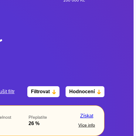
šit filtr
Filtrovat
Hodnocení
Po insolvenci
V hotovosti
ano
ano
Získat
elnost
Přeplatíte
ne
ne
26 %
Více info