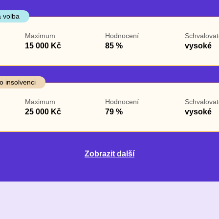
 volba
Maximum
Hodnocení
Schvalovat
15 000 Kč
85 %
vysoké
o insolvenci
Maximum
Hodnocení
Schvalovat
25 000 Kč
79 %
vysoké
Zobrazit další