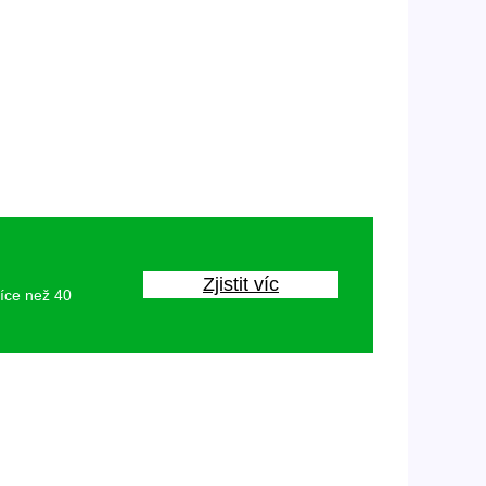
Zjistit víc
více než 40