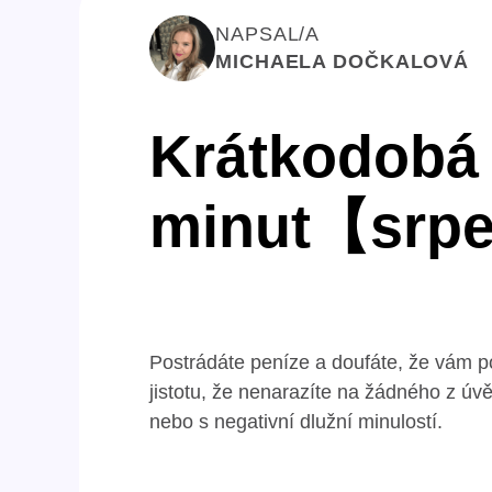
NAPSAL/A
MICHAELA DOČKALOVÁ
Krátkodobá 
minut【srp
Postrádáte peníze a doufáte, že vám p
jistotu, že nenarazíte na žádného z ú
nebo s negativní dlužní minulostí.