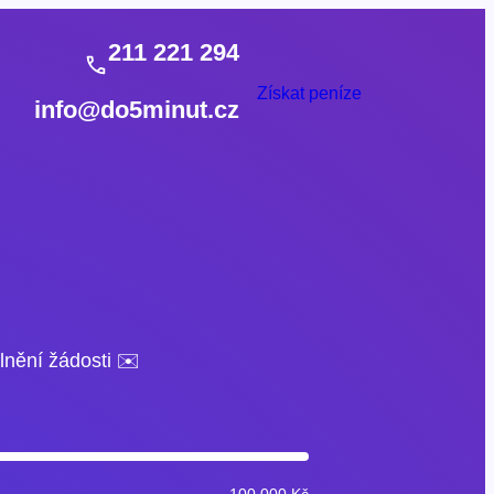
211 221 294
Získat peníze
info@do5minut.cz
lnění žádosti ✉️
100 000 Kč