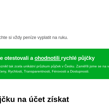
chte si vždy peníze vyplatit na ruku.
e otestovali a
ohodnotili
rychlé půjčky
 vznikl tak zcela unikátní průzkum půjček v Česku. Zaměřili jsme se na 
eny, Rychlosti, Transparentnosti, Férovosti a Dostupnosti.
čku na účet získat