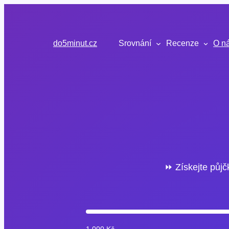
Přeskočit
na
obsah
do5minut.cz
Srovnání
Recenze
O n
⏩ Získejte půjč
1 000 Kč