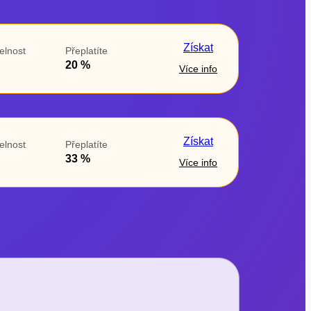
Získat
elnost
Přeplatíte
20 %
Více info
Získat
elnost
Přeplatíte
33 %
Více info