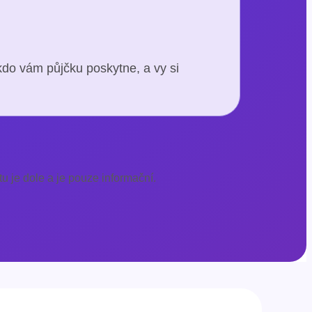
kdo vám půjčku poskytne, a vy si
u je dole a je pouze informační.