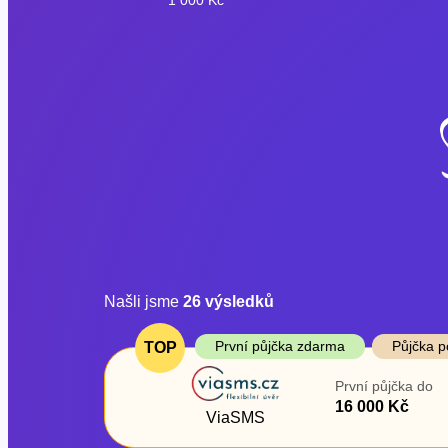
Našli jsme
26
výsledků
Cena
První půjčka z
První půjčka zdarma
Půjčka p
TOP
Od
–
První půjčka do
ano
16 000 Kč
Do
ViaSMS
ne