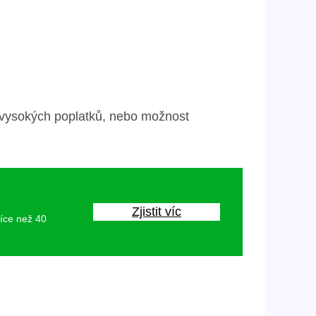
z vysokých poplatků, nebo možnost
Zjistit víc
více než 40