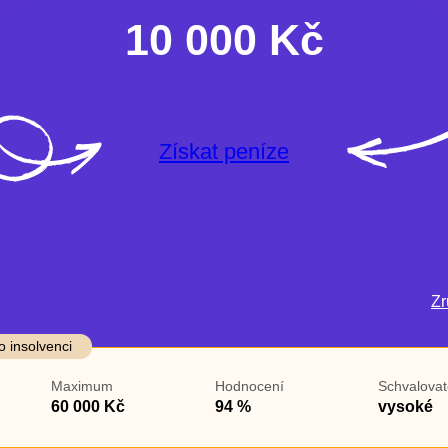
10 000 Kč
Získat peníze
Zru
darma
Ve zkušebce
V exekuci
o insolvenci
ano
ano
Maximum
Hodnocení
Schvalovat
ne
ne
60 000 Kč
94 %
vysoké