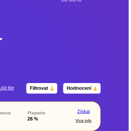
šit filtr
Filtrovat
Hodnocení
Po insolvenci
V hotovosti
ano
ano
Získat
elnost
Přeplatíte
ne
ne
26 %
Více info