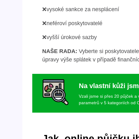
❌vysoké sankce za nesplácení
❌neféroví poskytovatelé
❌vyšší úrokové sazby
NAŠE RADA:
Vyberte si poskytovatel
úpravy výše splátek v případě finančníc
Na vlastní kůži jsm
Vzali jsme si přes 20 půjček a
parametrů v 5 kategoriích od C
Jak online půjčku i