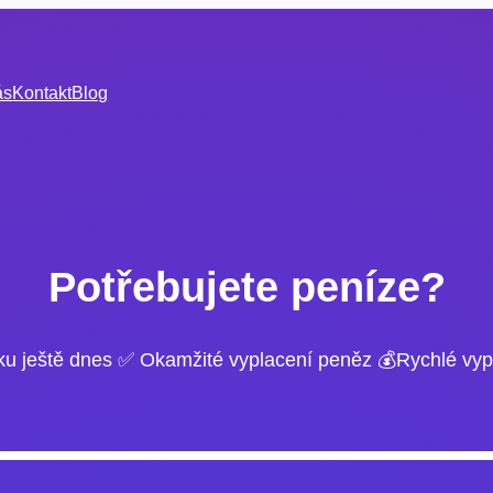
ás
Kontakt
Blog
Potřebujete peníze?
ku ještě dnes ✅ Okamžité vyplacení peněz 💰Rychlé vyp