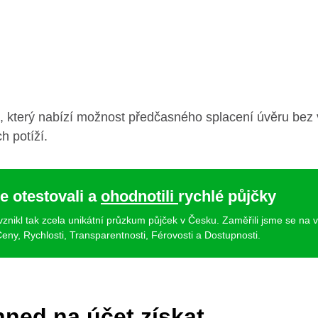
e, který nabízí možnost předčasného splacení úvěru be
h potíží.
e otestovali a
ohodnotili
rychlé půjčky
 vznikl tak zcela unikátní průzkum půjček v Česku. Zaměřili jsme se na 
eny, Rychlosti, Transparentnosti, Férovosti a Dostupnosti.
hned na účet získat