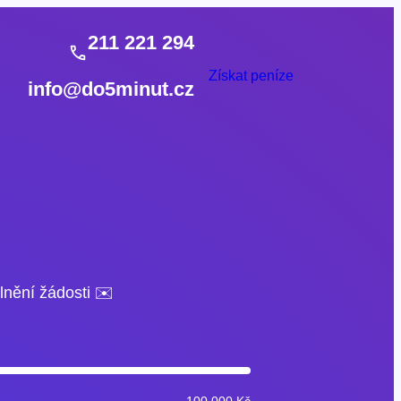
211 221 294
Získat peníze
info@do5minut.cz
lnění žádosti ✉️
100 000 Kč