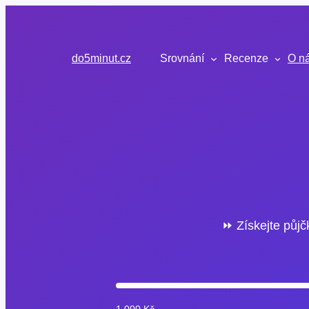
Přeskočit
na
obsah
do5minut.cz
Srovnání
Recenze
O n
⏩ Získejte půjč
1 000 Kč