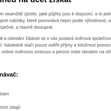
okamžitě zjistíte, jaké půjčky jsou k dispozici, a to 
né nabídky, které porovnává nejen podle výhodnosti, al
ezpečné, a hlavně dostupné.
et
a odeslání žádosti se o vás postará úvěrová společnos
í. Následně stačí pouze ověřit příjmy a totožnost pomoc
e online úvěrovou smlouvu a peníze máte obratem na úč
vnávač:
řebám
ních údajů