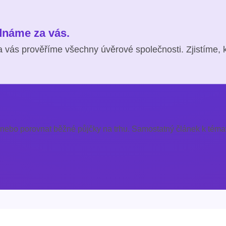
ednáme za vás.
 vás prověříme všechny úvěrové společnosti. Zjistíme, 
 nebo porovnat běžné půjčky na trhu. Samostatný článek k témat