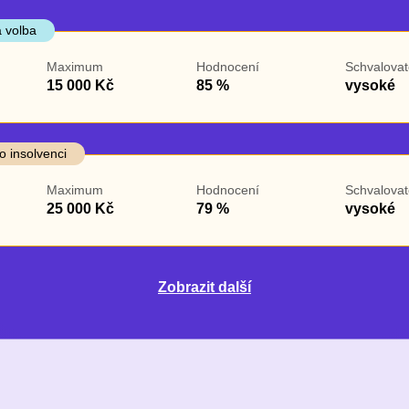
 volba
Maximum
Hodnocení
Schvalovat
15 000 Kč
85 %
vysoké
o insolvenci
Maximum
Hodnocení
Schvalovat
25 000 Kč
79 %
vysoké
Zobrazit další