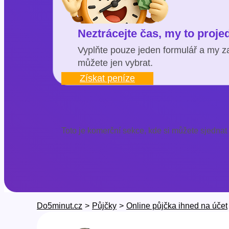
Neztrácejte čas, my to proj
Vyplňte pouze jeden formulář a my za
můžete jen vybrat.
Získat peníze
Toto je komerční sekce, kde si můžete sjednat
Do5minut.cz
>
Půjčky
>
Online půjčka ihned na účet