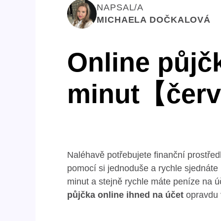
NAPSAL/A
MICHAELA DOČKALOVÁ
Online půjč
minut【červ
Naléhavě potřebujete finanční prostře
pomocí si jednoduše a rychle sjednáte 
minut a stejně rychle máte peníze na úč
půjčka online ihned na účet
opravdu 