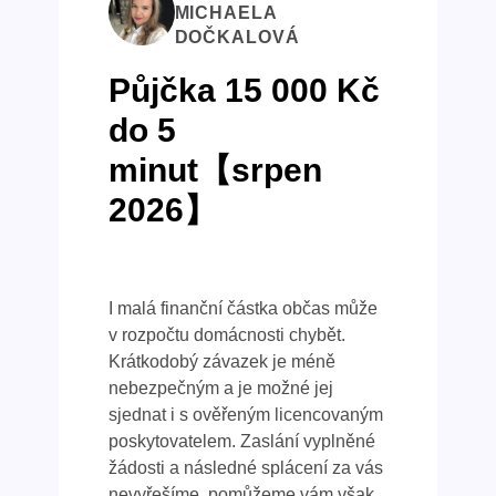
MICHAELA
DOČKALOVÁ
Půjčka 15 000 Kč
do 5
minut【srpen
2026】
I malá finanční částka občas může
v rozpočtu domácnosti chybět.
Krátkodobý závazek je méně
nebezpečným a je možné jej
sjednat i s ověřeným licencovaným
poskytovatelem. Zaslání vyplněné
žádosti a následné splácení za vás
nevyřešíme, pomůžeme vám však