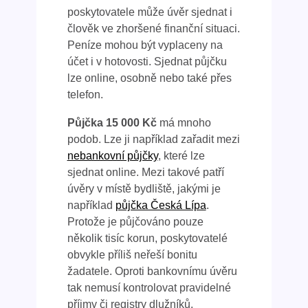
poskytovatele může úvěr sjednat i
člověk ve zhoršené finanční situaci.
Peníze mohou být vyplaceny na
účet i v hotovosti. Sjednat půjčku
lze online, osobně nebo také přes
telefon.
Půjčka 15 000
Kč
má mnoho
podob. Lze ji například zařadit mezi
nebankovní půjčky
, které lze
sjednat online. Mezi takové patří
úvěry v místě bydliště, jakými je
například
půjčka Česká Lípa
.
Protože je půjčováno pouze
několik tisíc korun, poskytovatelé
obvykle příliš neřeší bonitu
žadatele. Oproti bankovnímu úvěru
tak nemusí kontrolovat pravidelné
příjmy či registry dlužníků.