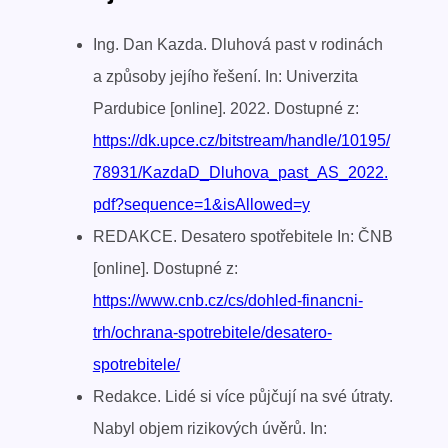
Ing. Dan Kazda. Dluhová past v rodinách
a způsoby jejího řešení. In: Univerzita
Pardubice [online]. 2022. Dostupné z:
https://dk.upce.cz/bitstream/handle/10195/
78931/KazdaD_Dluhova_past_AS_2022.
pdf?sequence=1&isAllowed=y
REDAKCE. Desatero spotřebitele In: ČNB
[online]. Dostupné z:
https://www.cnb.cz/cs/dohled-financni-
trh/ochrana-spotrebitele/desatero-
spotrebitele/
Redakce. Lidé si více půjčují na své útraty.
Nabyl objem rizikových úvěrů. In: