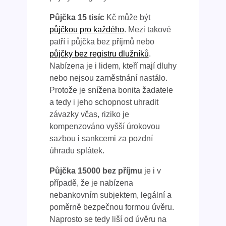
Půjčka 15 tisíc
Kč může být
půjčkou pro každého
. Mezi takové
patří i půjčka bez příjmů nebo
půjčky bez registru dlužníků
.
Nabízena je i lidem, kteří mají dluhy
nebo nejsou zaměstnání nastálo.
Protože je snížena bonita žadatele
a tedy i jeho schopnost uhradit
závazky včas, riziko je
kompenzováno vyšší úrokovou
sazbou i sankcemi za pozdní
úhradu splátek.
Půjčka 15000 bez příjmu
je i v
případě, že je nabízena
nebankovním subjektem, legální a
poměrně bezpečnou formou úvěru.
Naprosto se tedy liší od úvěru na