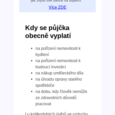
jak zvýšit své šance na úspěch.
Více ZDE
Kdy se půjčka
obecně vyplatí
na pořízení nemovitosti k
bydlení
na pořízení nemovitosti k
budoucí investici
na nákup uměleckého díla
na úhradu opravy starého
spotřebiče
na dobu, kdy člověk nemůže
ze zdravotních důvodů
pracovat
I u krátkodobých úvěrů ve vzduchu