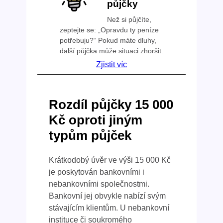
půjčky
Než si půjčíte,
zeptejte se: „Opravdu ty peníze
potřebuju?“ Pokud máte dluhy,
další půjčka může situaci zhoršit.
Zjistit víc
Rozdíl půjčky 15 000
Kč oproti jiným
typům půjček
Krátkodobý úvěr ve výši 15 000 Kč
je poskytován bankovními i
nebankovními společnostmi.
Bankovní jej obvykle nabízí svým
stávajícím klientům. U nebankovní
instituce či soukromého