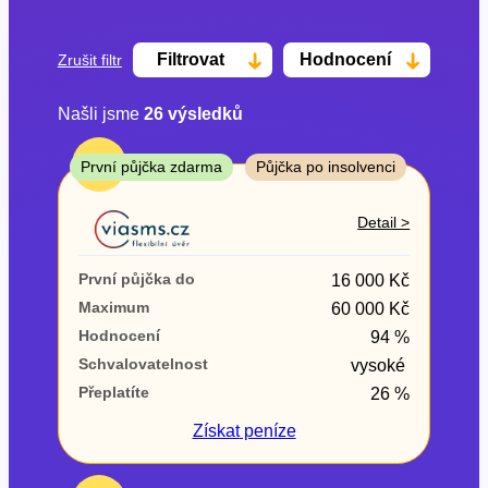
Filtrovat
Hodnocení
Zrušit filtr
Našli jsme
26
výsledků
Cena
TOP
První půjčka zdarma
Půjčka po insolvenci
Od
Do
Detail >
První půjčka zdarma
První půjčka do
16 000 Kč
–
Maximum
60 000 Kč
Hodnocení
94 %
ano
Schvalovatelnost
vysoké
ne
Přeplatíte
26 %
Ve zkušebce
Získat
peníze
ano