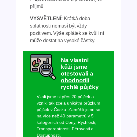
příjmů
VYSVĚTLENÍ:
Krátká doba
splatnosti nemusí být vždy
pozitivem. Výše splátek se kvůli ní
může dostat na vysoké částky.
Na vlastní
kůži jsme
otestovali a
ohodnotili
rychlé půjčky
Vzali jsme si přes 20 půjček a
vznikl tak zcela unikátní průzkum
půjček v Česku. Zaměřili jsme se
na více než 40 parametrů v 5
kategoriích od Ceny, Rychlosti,
Transparentnosti, Férovosti a
Dostupnosti.