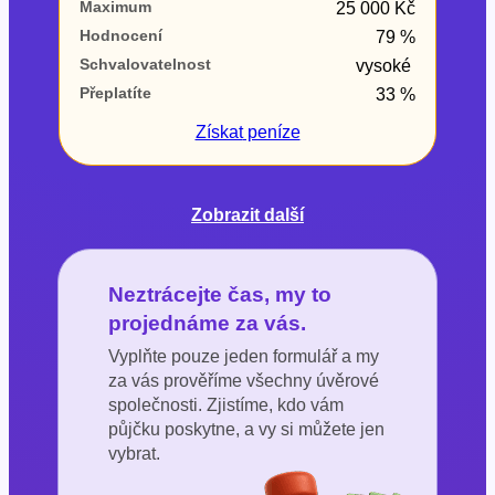
Maximum
25 000 Kč
Hodnocení
79 %
Schvalovatelnost
vysoké
Přeplatíte
33 %
Získat
peníze
Zobrazit další
Neztrácejte čas, my to
projednáme za vás.
Vyplňte pouze jeden formulář a my
za vás prověříme všechny úvěrové
společnosti. Zjistíme, kdo vám
půjčku poskytne, a vy si můžete jen
vybrat.