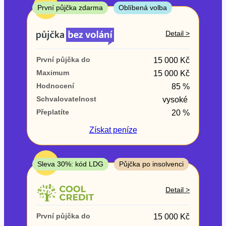
ne
TOP
První půjčka zdarma
Oblíbená volba
V exekuci
Detail >
ano
První půjčka do
15 000 Kč
ne
Maximum
15 000 Kč
Hodnocení
85 %
Po insolvenci
Schvalovatelnost
vysoké
ano
Přeplatíte
20 %
ne
Získat
peníze
V hotovosti
ano
TOP
Sleva 30%: kód LDG
Půjčka po insolvenci
ne
Detail >
První půjčka do
15 000 Kč