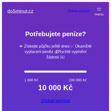
Přeskočit
na
do5minut.cz
Získat peníze
obsah
Potřebujete peníze?
⏩ Získejte půjčku ještě dnes ✅ Okamžité
vyplacení peněz 💰Rychlé vyplnění
žádosti ✉️
1 000 Kč
100 000 Kč
10 000 Kč
Získat peníze