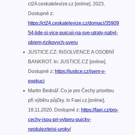
ct24.ceskatelevize.cz [online]. 2023.
Dostupné z:
https://ct24.ceskatelevize.cz/domaci/35909
54-lide-si-vice-pujcuji-na-sve-utraty-nabyl-
objem-rizikovych-uveru
JUSTICE.CZ: INSOLVENCE A OSOBNÍ
BANKROT. In: JUSTICE.CZ [online].
Dostupné z:
https://justice.cz/jsem-v-
exekuci
Martin Bednář. Co je pro Čechy prioritou
při výběru půjčky. In Faei.cz.[online].
18.11.2020. Dostupné z:
https://faei.cz/pro-
cechy-jsou-pri-vyberu-pujcky-
nejdulezitejsi-uroky/