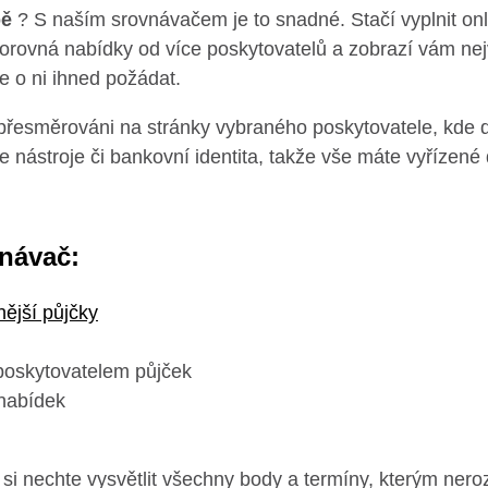
pě
? S naším srovnávačem je to snadné. Stačí vyplnit onl
orovná nabídky od více poskytovatelů a zobrazí vám nejv
e o ni ihned požádat.
řesměrováni na stránky vybraného poskytovatele, kde d
ne nástroje či bankovní identita, takže vše máte vyřízené
vnávač:
nější půjčky
poskytovatelem půjček
 nabídek
i nechte vysvětlit všechny body a termíny, kterým nero