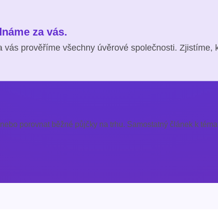
ednáme za vás.
 vás prověříme všechny úvěrové společnosti. Zjistíme, 
 nebo porovnat běžné půjčky na trhu. Samostatný článek k témat