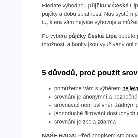
Hledáte výhodnou
půjčku v České Lí
půjčky a dobu splatnosti. Náš systém p
tu, která vám nejvíce vyhovuje a můžet
Po výběru
půjčky Česká Lípa
budete p
totožnosti a bonity jsou využívány onli
5 důvodů, proč použít sro
pomůžeme vám s výběrem
nejlev
srovnání je anonymní a bezpečné
srovnávač není ovlivněn žádným 
jednoduché filtrování dostupných
srovnání je zcela zdarma
NAŠE RADA:
Před podpisem smlouvy s