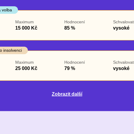
 volba
Maximum
Hodnocení
Schvalovat
15 000 Kč
85 %
vysoké
o insolvenci
Maximum
Hodnocení
Schvalovat
25 000 Kč
79 %
vysoké
Zobrazit další