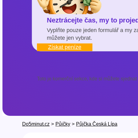
Neztrácejte čas, my to proj
Vyplňte pouze jeden formulář a my za
můžete jen vybrat.
Získat peníze
Toto je komerční sekce, kde si můžete sjednat
Do5minut.cz
>
Půjčky
>
Půjčka Česká Lípa