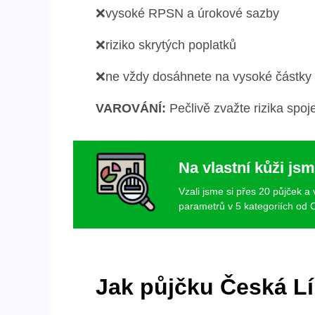
❌vysoké RPSN a úrokové sazby
❌riziko skrytých poplatků
❌ne vždy dosáhnete na vysoké částky
VAROVÁNÍ:
Pečlivě zvažte rizika spoj
Na vlastní kůži jsm
Vzali jsme si přes 20 půjček a
parametrů v 5 kategoriích od C
Jak půjčku Česká Lí