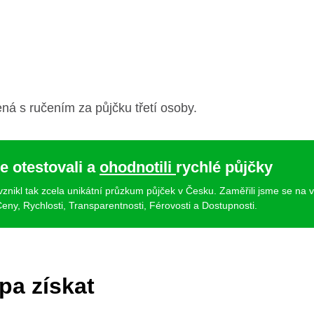
ená s ručením za půjčku třetí osoby.
e otestovali a
ohodnotili
rychlé půjčky
 vznikl tak zcela unikátní průzkum půjček v Česku. Zaměřili jsme se na 
eny, Rychlosti, Transparentnosti, Férovosti a Dostupnosti.
pa získat