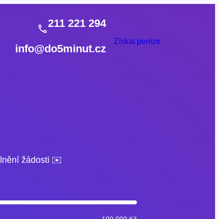
211 221 294
Získat peníze
info@do5minut.cz
lnění žádosti ✉️
100 000 Kč