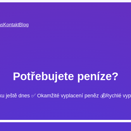
ás
Kontakt
Blog
Potřebujete peníze?
ku ještě dnes ✅ Okamžité vyplacení peněz 💰Rychlé vyp