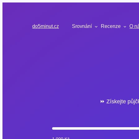
Přeskočit
na
obsah
do5minut.cz
Srovnání
Recenze
O n
⏩ Získejte půjč
1 000 Kč