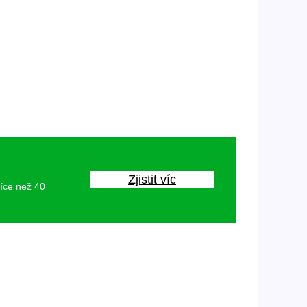
Zjistit víc
více než 40