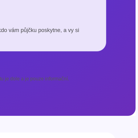
kdo vám půjčku poskytne, a vy si
u je dole a je pouze informační.