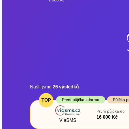
Našli jsme
26
výsledků
Cena
První půjčka z
První půjčka zdarma
Půjčka p
TOP
Od
–
První půjčka do
ano
16 000 Kč
Do
ViaSMS
ne