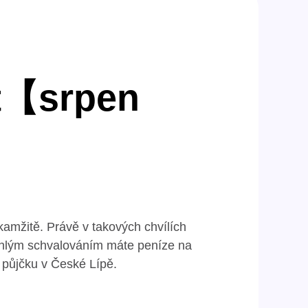
ut【srpen
Okamžitě. Právě v takových chvílích
ychlým schvalováním máte peníze na
u půjčku v České Lípě.