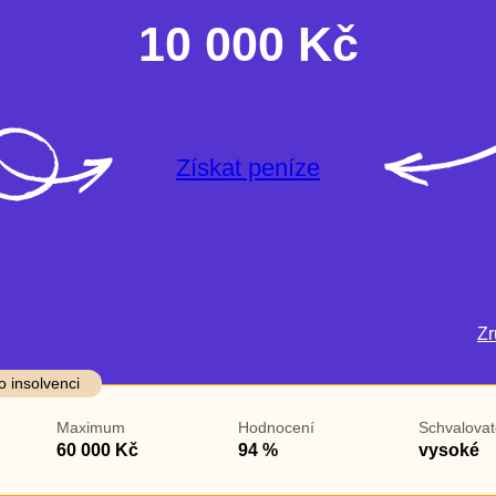
10 000 Kč
Získat peníze
Zru
darma
Ve zkušebce
V exekuci
o insolvenci
ano
ano
Maximum
Hodnocení
Schvalovat
ne
ne
60 000 Kč
94 %
vysoké