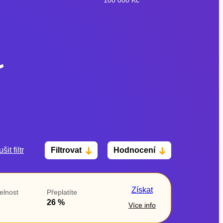
šit filtr
Filtrovat
Hodnocení
Po insolvenci
V hotovosti
ano
ano
Získat
elnost
Přeplatíte
ne
ne
26 %
Více info