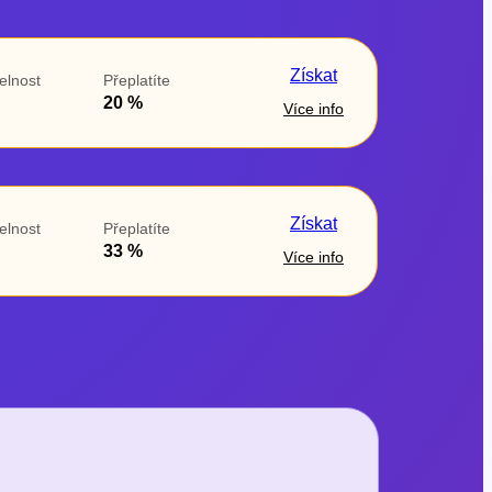
Získat
elnost
Přeplatíte
20 %
Více info
Získat
elnost
Přeplatíte
33 %
Více info