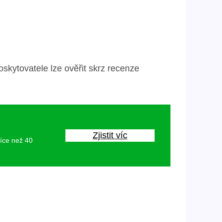
skytovatele lze ověřit skrz recenze
Zjistit víc
více než 40