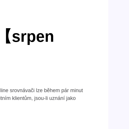
t【srpen
nline srovnávači lze během pár minut
ním klientům, jsou-li uznání jako