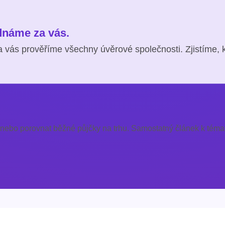
ednáme za vás.
 vás prověříme všechny úvěrové společnosti. Zjistíme, 
 nebo porovnat běžné půjčky na trhu. Samostatný článek k témat