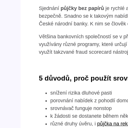
Sjednání
půjčky bez papírů
je rychlé 
bezpečně. Snadno se k takovým nabídká
České národní banky. K nim se člověk 
Většina bankovních společností se v pře
využívány různé programy, které určuj
využít takzvané fraud scorecard nástroj
5 důvodů, proč použít sro
snížení rizika dluhové pasti
porovnání nabídek z pohodlí dom
srovnávač funguje nonstop
k žádosti se dostanete během něko
různé druhy úvěru, i
půjčka na rek