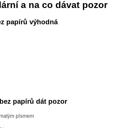
lární a na co dávat pozor
ez papírů výhodná
y bez papírů dát pozor
é malým písmem