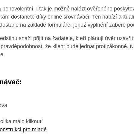
a benevolentní. I tak je možné nalézt ověřeného poskytov
m dostanete díky online srovnávači. Ten nabízí aktuali
dostane na základě formuláře, jehož vyplnění zabere po
dstihu snaží přijít na žadatele, kteří plánují úvěr uzav
í pravděpodobnost, že klient bude jednat protizákonně. 
e.
vnávač:
ova
lika málo kliknutí
onstrukci pro mladé