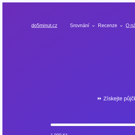
Přeskočit
na
obsah
do5minut.cz
Srovnání
Recenze
O n
⏩ Získejte půjč
1 000 Kč