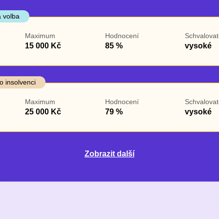
 volba
Maximum
Hodnocení
Schvalovat
15 000 Kč
85 %
vysoké
o insolvenci
Maximum
Hodnocení
Schvalovat
25 000 Kč
79 %
vysoké
Zobrazit další