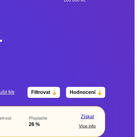
šit filtr
Filtrovat
Hodnocení
Po insolvenci
V hotovosti
ano
ano
Získat
elnost
Přeplatíte
ne
ne
26 %
Více info