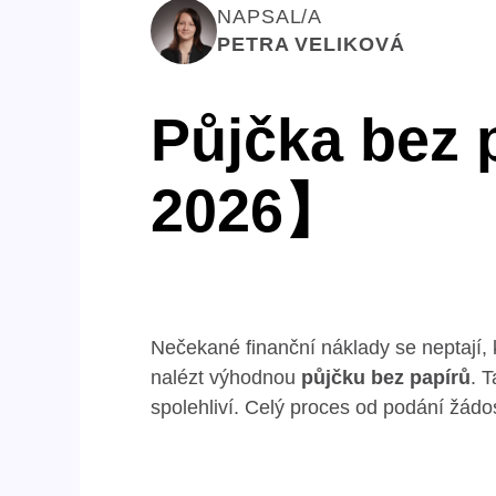
NAPSAL/A
PETRA VELIKOVÁ
Půjčka bez 
2026】
Nečekané finanční náklady se neptají, 
nalézt výhodnou
půjčku bez papírů
. 
spolehliví. Celý proces od podání žádo