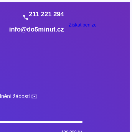
211 221 294
Získat peníze
info@do5minut.cz
lnění žádosti ✉️
100 000 Kč