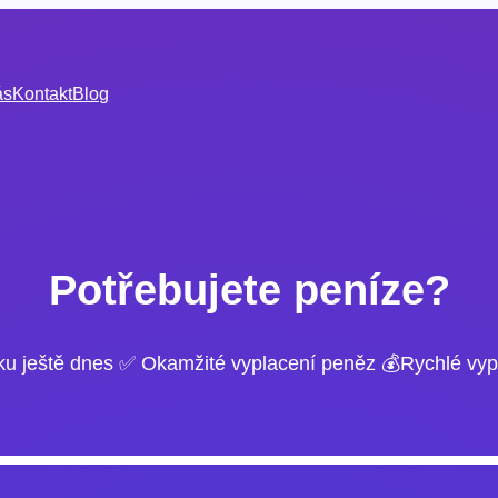
ás
Kontakt
Blog
Potřebujete peníze?
ku ještě dnes ✅ Okamžité vyplacení peněz 💰Rychlé vyp