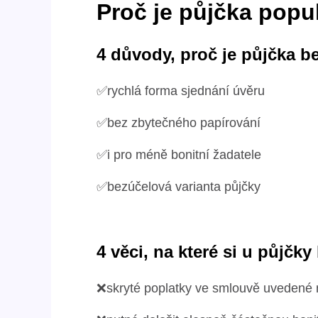
Proč je půjčka popu
4 důvody, proč je půjčka b
✅rychlá forma sjednání úvěru
✅bez zbytečného papírování
✅i pro méně bonitní žadatele
✅bezúčelová varianta půjčky
4 věci, na které si u půjčk
❌skryté poplatky ve smlouvě uveden