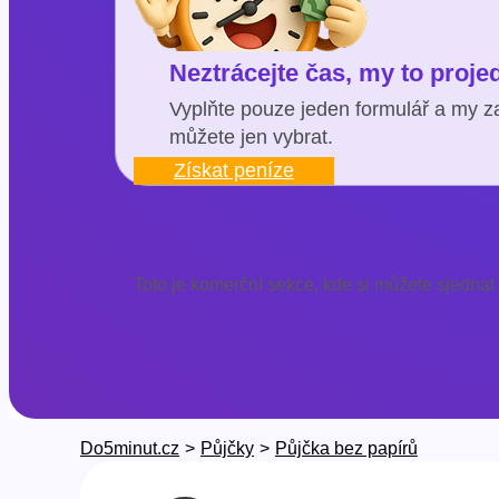
Neztrácejte čas, my to proj
Vyplňte pouze jeden formulář a my za
můžete jen vybrat.
Získat peníze
Toto je komerční sekce, kde si můžete sjednat
Do5minut.cz
>
Půjčky
>
Půjčka bez papírů