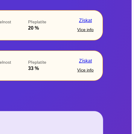
Získat
elnost
Přeplatíte
20 %
Více info
Získat
elnost
Přeplatíte
33 %
Více info