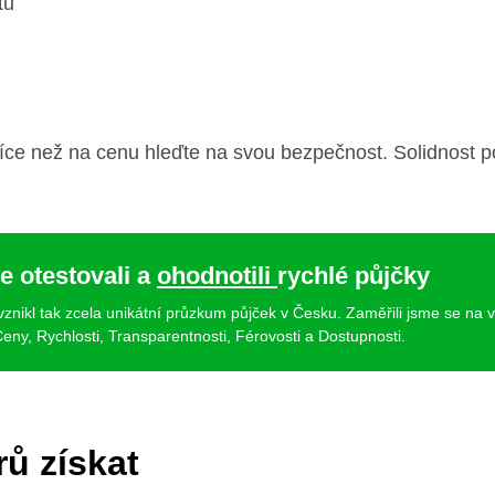
tu
íce než na cenu hleďte na svou bezpečnost. Solidnost po
e otestovali a
ohodnotili
rychlé půjčky
 vznikl tak zcela unikátní průzkum půjček v Česku. Zaměřili jsme se na 
eny, Rychlosti, Transparentnosti, Férovosti a Dostupnosti.
rů získat