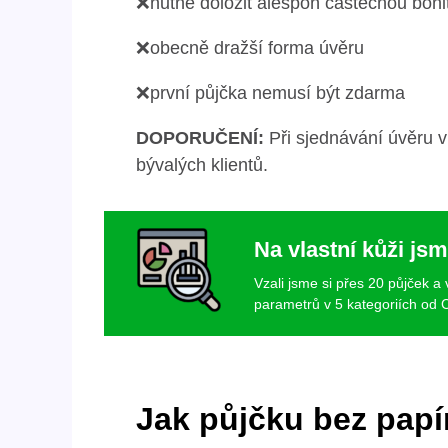
❌nutné doložit alespoň částečnou boni
❌obecně dražší forma úvěru
❌první půjčka nemusí být zdarma
DOPORUČENÍ:
Při sjednávání úvěru v
bývalých klientů.
Na vlastní kůži jsm
Vzali jsme si přes 20 půjček a
parametrů v 5 kategoriích od C
Jak půjčku bez papí