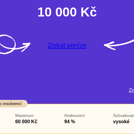
10 000 Kč
Získat peníze
Zru
darma
Ve zkušebce
V exekuci
o insolvenci
ano
ano
Maximum
Hodnocení
Schvalovat
ne
ne
60 000 Kč
94 %
vysoké