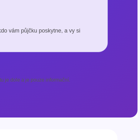
kdo vám půjčku poskytne, a vy si
u je dole a je pouze informační.