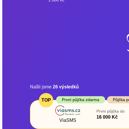
Našli jsme
26
výsledků
Cena
První půjčka z
První půjčka zdarma
Půjčka p
TOP
Od
–
První půjčka do
ano
16 000 Kč
Do
ViaSMS
ne