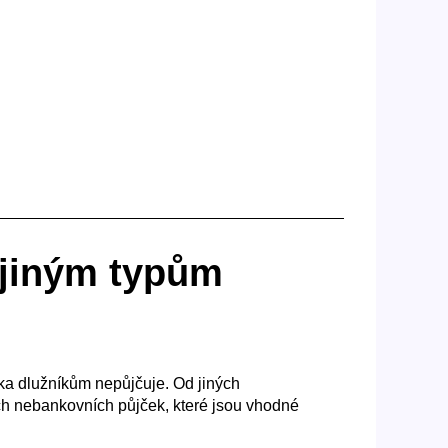
i jiným typům
a dlužníkům nepůjčuje. Od jiných
ch nebankovních půjček, které jsou vhodné