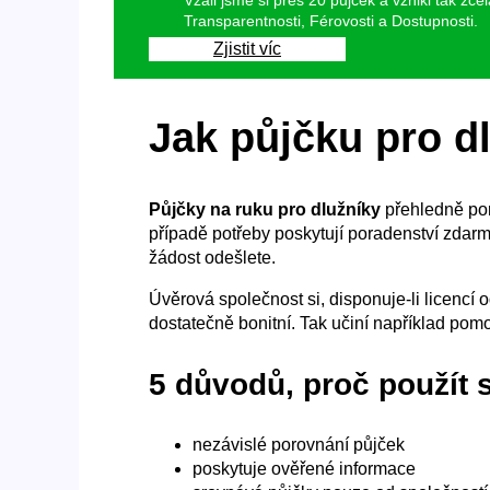
Vzali jsme si přes 20 půjček a vznikl tak zc
Transparentnosti, Férovosti a Dostupnosti.
Zjistit víc
Jak půjčku pro dl
Půjčky na ruku pro dlužníky
přehledně por
případě potřeby poskytují poradenství zdarma
žádost odešlete.
Úvěrová společnost si, disponuje-li licencí 
dostatečně bonitní. Tak učiní například pom
5 důvodů, proč použít 
nezávislé porovnání půjček
poskytuje ověřené informace