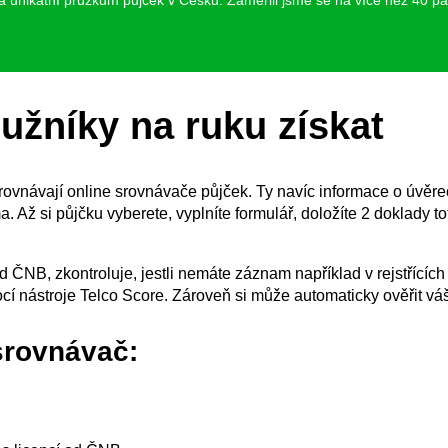
ela unikátní průzkum půjček v Česku. Zaměřili jsme se na více než 40 pa
užníky na ruku získat
ovnávají online srovnávače půjček. Ty navíc informace o úvěrec
. Až si půjčku vyberete, vyplníte formulář, doložíte 2 doklady t
od ČNB, zkontroluje, jestli nemáte záznam například v rejstřícíc
ocí nástroje Telco Score. Zároveň si může automaticky ověřit v
srovnávač: