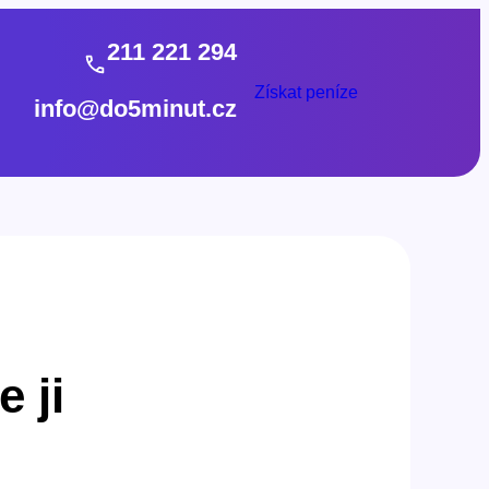
211 221 294
Získat peníze
info@do5minut.cz
 ji