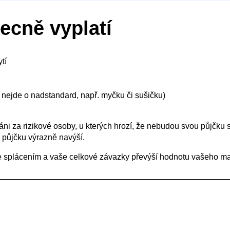
ecně vyplatí
tí
nejde o nadstandard, např. myčku či sušičku)
ováni za rizikové osoby, u kterých hrozí, že nebudou svou půjčku 
 půjčku výrazně navýší.
e splácením a vaše celkové závazky převýší hodnotu vašeho maj