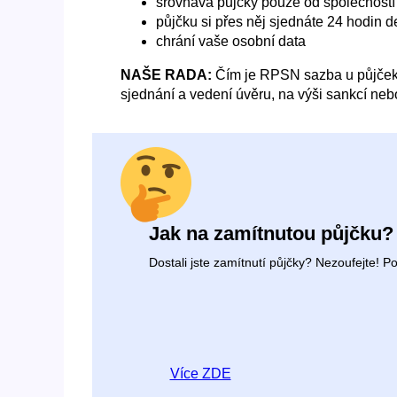
srovnává půjčky pouze od společností
půjčku si přes něj sjednáte 24 hodin d
chrání vaše osobní data
NAŠE RADA:
Čím je RPSN sazba u půjček ni
sjednání a vedení úvěru, na výši sankcí ne
Jak na zamítnutou půjčku?
Dostali jste zamítnutí půjčky? Nezoufejte! 
Více ZDE