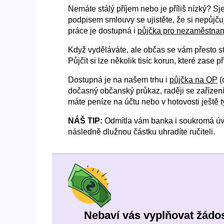
Nemáte stálý příjem nebo je příliš nízký? Sj
podpisem smlouvy se ujistěte, že si nepůjčuj
práce je dostupná i
půjčka pro nezaměstnané
Když vyděláváte, ale občas se vám přesto st
Půjčit si lze několik tisíc korun, které zase př
Dostupná je na našem trhu i
půjčka na OP
(
dočasný občanský průkaz, raději se zařízení
máte peníze na účtu nebo v hotovosti ještě t
NÁŠ TIP:
Odmítla vám banka i soukromá úvěr
následně dlužnou částku uhradíte ručiteli.
Nebaví vás vyplňovat žádos