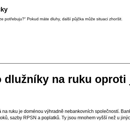
čky
íze potřebuju?“ Pokud máte dluhy, další půjčka může situaci zhoršit.
o dlužníky na ruku oprot
 na ruku je doménou výhradně nebankovních společností. Bank
úroků, sazby RPSN a poplatků. Ty jsou mnohem vyšší než u jiný