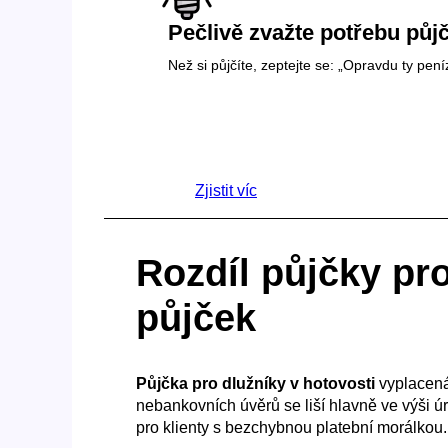
Pečlivě zvažte potřebu půj
Než si půjčíte, zeptejte se: „Opravdu ty pen
Zjistit víc
Rozdíl půjčky pr
půjček
Půjčka pro dlužníky v hotovosti
vyplacená
nebankovních úvěrů se liší hlavně ve výši 
pro klienty s bezchybnou platební morálkou.