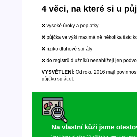
4 věci, na které si u p
❌ vysoké úroky a poplatky
❌ půjčka ve výši maximálně několika tisíc k
❌ riziko dluhové spirály
❌ do registrů dlužníků nenahlížejí jen podv
VYSVĚTLENÍ:
Od roku 2016 mají povinnost 
půjčku splácet.
Na vlastní kůži jsme otesto