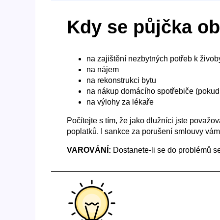
Kdy se půjčka ob
na zajištění nezbytných potřeb k živoby
na nájem
na rekonstrukci bytu
na nákup domácího spotřebiče (pokud 
na výlohy za lékaře
Počítejte s tím, že jako dlužníci jste považ
poplatků. I sankce za porušení smlouvy vám
VAROVÁNÍ:
Dostanete-li se do problémů s