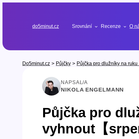
Přeskočit
na
obsah
do5minut.cz
Srovnání
Recenze
O n
Do5minut.cz
>
Půjčky
>
Půjčka pro dlužníky na ruku 
NAPSAL/A
NIKOLA ENGELMANN
Půjčka pro dluž
vyhnout【srpe