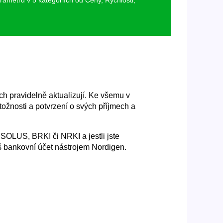
rametrů v 5 kategoriích od Ceny, Rychlosti,
h pravidelně aktualizují. Ke všemu v
otožnosti a potvrzení o svých příjmech a
h SOLUS, BRKI či NRKI a jestli jste
áš bankovní účet nástrojem Nordigen.