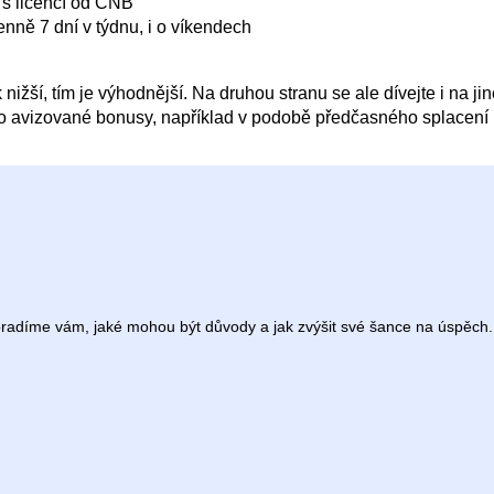
 s licencí od ČNB
enně 7 dní v týdnu, i o víkendech
žší, tím je výhodnější. Na druhou stranu se ale dívejte i na ji
bo avizované bonusy, například v podobě předčasného splacení
Poradíme vám, jaké mohou být důvody a jak zvýšit své šance na úspěch.