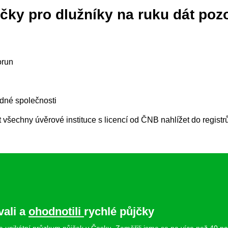
ůjčky pro dlužníky na ruku dát poz
orun
odné společnosti
všechny úvěrové instituce s licencí od ČNB nahlížet do registrů
vali a
ohodnotili
rychlé půjčky