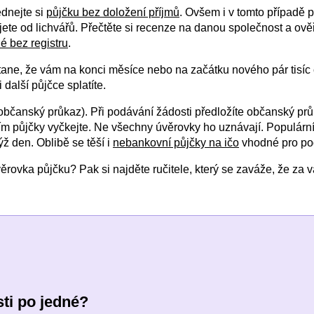
ednejte si
půjčku bez doložení příjmů
. Ovšem i v tomto případě p
ete od lichvářů. Přečtěte si recenze na danou společnost a ověř
 bez registru
.
ane, že vám na konci měsíce nebo na začátku nového pár tisíc c
i další půjčce splatíte.
občanský průkaz). Při podávání žádosti předložíte občanský průk
m půjčky vyčkejte. Ne všechny úvěrovky ho uznávají. Populární
ýž den. Oblibě se těší i
nebankovní půjčky na ičo
vhodné pro pod
ovka půjčku? Pak si najděte ručitele, který se zaváže, že za v
ti po jedné?