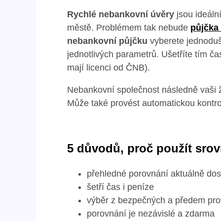
Rychlé nebankovní úvěry
jsou ideáln
městě. Problémem tak nebude
půjčka
nebankovní půjčku
vyberete jednoduš
jednotlivých parametrů. Ušetříte tím ča
mají licenci od ČNB).
Nebankovní společnost následně vaši ž
Může také provést automatickou kontro
5 důvodů, proč použít sro
přehledné porovnání aktuálně do
šetří čas i peníze
výběr z bezpečných a předem pro
porovnání je nezávislé a zdarma