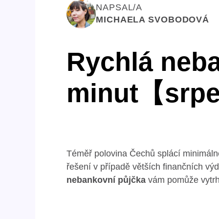
NAPSAL/A
MICHAELA SVOBODOVÁ
Rychlá neba
minut【srp
Téměř polovina Čechů splácí minimálně 
řešení v případě větších finančních výda
nebankovní půjčka
vám pomůže vytrhn