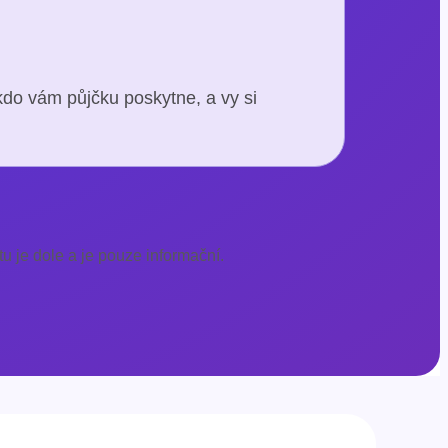
kdo vám půjčku poskytne, a vy si
u je dole a je pouze informační.