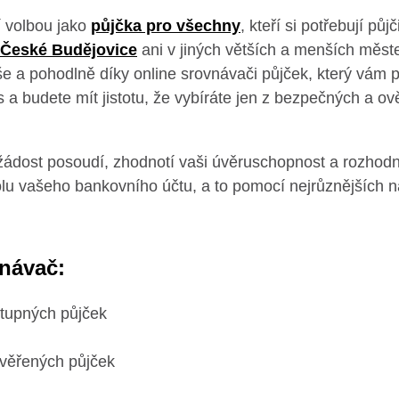
í volbou jako
půjčka pro všechny
, kteří si potřebují pů
 České Budějovice
ani v jiných větších a menších měst
e a pohodlně díky online srovnávači půjček, který vám 
s a budete mít jistotu, že vybíráte jen z bezpečných a o
ádost posoudí, zhodnotí vaši úvěruschopnost a rozhodne
lu vašeho bankovního účtu, a to pomocí nejrůznějších ná
vnávač:
stupných půjček
věřených půjček