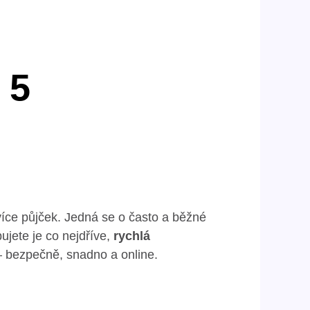
 5
 více půjček. Jedná se o často a běžné
bujete je co nejdříve,
rychlá
– bezpečně, snadno a online.