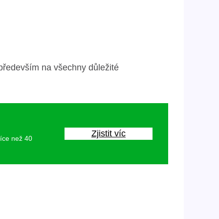
 především na všechny důležité
Zjistit víc
více než 40