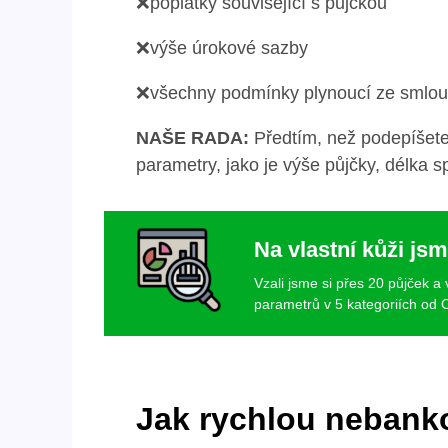
❌poplatky související s půjčkou
❌výše úrokové sazby
❌všechny podmínky plynoucí ze smlo
NAŠE RADA:
Předtím, než podepíšete
parametry, jako je výše půjčky, délka 
Na vlastní kůži jsm
Vzali jsme si přes 20 půjček a
parametrů v 5 kategoriích od C
Jak rychlou nebanko