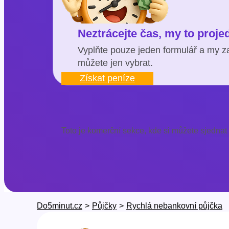
Neztrácejte čas, my to proj
Vyplňte pouze jeden formulář a my za
můžete jen vybrat.
Získat peníze
Toto je komerční sekce, kde si můžete sjednat
Do5minut.cz
>
Půjčky
>
Rychlá nebankovní půjčka