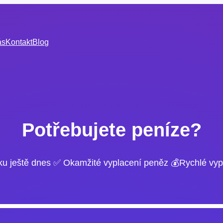
ás
Kontakt
Blog
Potřebujete peníze?
ku ještě dnes ✅ Okamžité vyplacení peněz 💰Rychlé vyp