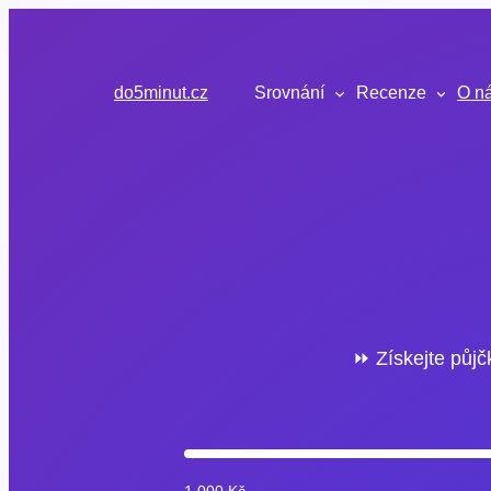
Přeskočit
na
obsah
do5minut.cz
Srovnání
Recenze
O n
⏩ Získejte půjč
1 000 Kč