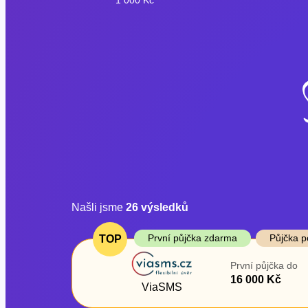
Našli jsme
26
výsledků
Cena
První půjčka z
První půjčka zdarma
Půjčka p
TOP
Od
–
První půjčka do
ano
16 000 Kč
Do
ViaSMS
ne