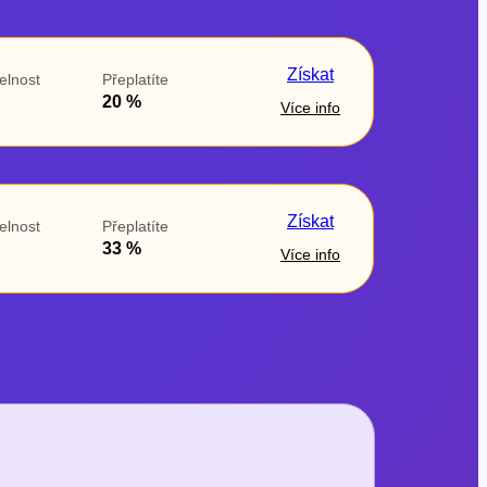
Získat
elnost
Přeplatíte
20 %
Více info
Získat
elnost
Přeplatíte
33 %
Více info