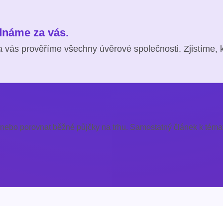
ednáme za vás.
 vás prověříme všechny úvěrové společnosti. Zjistíme, 
 nebo porovnat běžné půjčky na trhu. Samostatný článek k témat