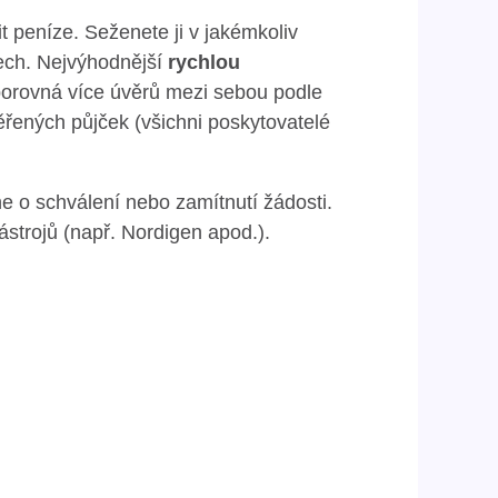
jčit peníze. Seženete ji v jakémkoliv
ech. Nejvýhodnější
rychlou
porovná více úvěrů mezi sebou podle
věřených půjček (všichni poskytovatelé
 o schválení nebo zamítnutí žádosti.
strojů (např. Nordigen apod.).