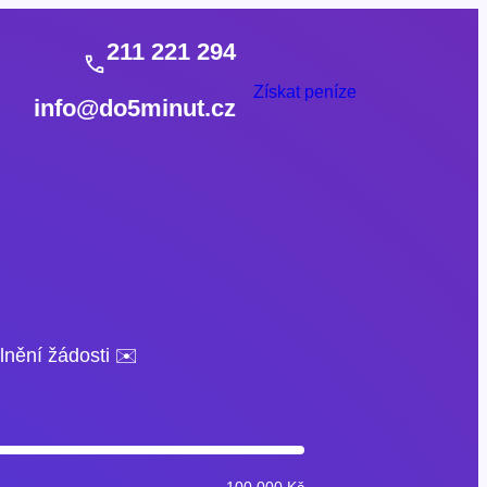
211 221 294
Získat peníze
info@do5minut.cz
lnění žádosti ✉️
100 000 Kč