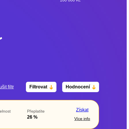
šit filtr
Filtrovat
Hodnocení
Po insolvenci
V hotovosti
ano
ano
Získat
elnost
Přeplatíte
ne
ne
26 %
Více info