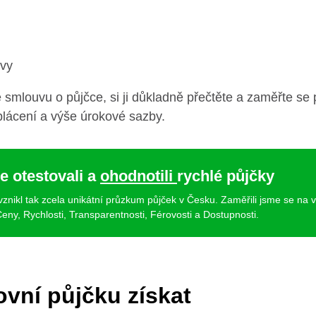
uvy
 smlouvu o půjčce, si ji důkladně přečtěte a zaměřte se
splácení a výše úrokové sazby.
e otestovali a
ohodnotili
rychlé půjčky
 vznikl tak zcela unikátní průzkum půjček v Česku. Zaměřili jsme se na 
eny, Rychlosti, Transparentnosti, Férovosti a Dostupnosti.
vní půjčku získat