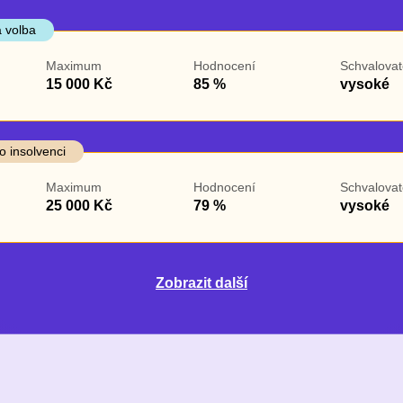
 volba
Maximum
Hodnocení
Schvalovat
15 000 Kč
85 %
vysoké
o insolvenci
Maximum
Hodnocení
Schvalovat
25 000 Kč
79 %
vysoké
Zobrazit další