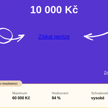
10 000 Kč
Získat peníze
Zru
darma
Ve zkušebce
V exekuci
o insolvenci
ano
ano
Maximum
Hodnocení
Schvalovat
ne
ne
60 000 Kč
94 %
vysoké