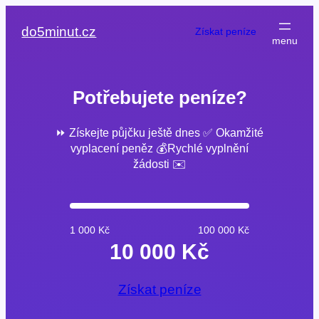
Přeskočit
na
do5minut.cz
Získat peníze
obsah
Potřebujete peníze?
⏩ Získejte půjčku ještě dnes ✅ Okamžité
vyplacení peněz 💰Rychlé vyplnění
žádosti ✉️
1 000 Kč
100 000 Kč
10 000 Kč
Získat peníze