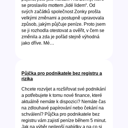
se proslavilo mottem „lidé lidem“. Od
svých začátků společnost Zonky prošla
velkými změnami a postupně upravovala
způsob, jakým půjčuje peníze. Proto jsem
se ji rozhodla otestovat a ověřit, v čem se
změnila a zda je pořád stejně výhodná
jako dříve. Mé…
Půjčka pro podnikatele bez registru a
rizika
Chcete rozvíjet a rozšiřovat své podnikání
a potřebujete k tomu nové finance, které
aktuálně nemáte k dispozici? Nemáte čas
na zdlouhavé papírování nebo čekání na
schválení? Půjčka pro podnikatele bez
registru vám zajistí peníze během 5 minut.
Jak na výběr nejlepší nabídky a na co si