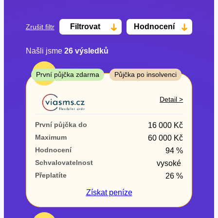
Filtrovat
Hodnocení
Zrušit filtr
Našli jsme
26
výsledků
Cena
TOP
První půjčka zdarma
Půjčka po insolvenci
Od
Do
Detail >
První půjčka zdarma
První půjčka do
16 000 Kč
–
Maximum
60 000 Kč
Hodnocení
94 %
ano
Schvalovatelnost
vysoké
ne
Přeplatíte
26 %
Ve zkušebce
Získat
peníze
ano