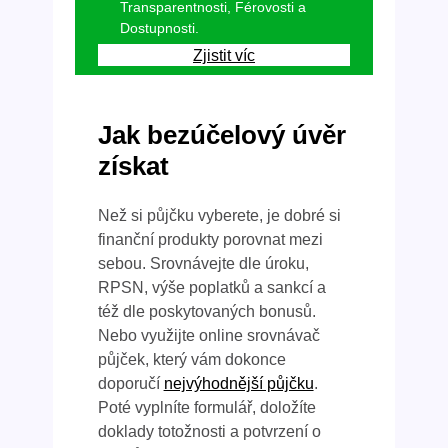
Transparentnosti, Férovosti a
Dostupnosti.
Zjistit víc
Jak bezúčelový úvěr
získat
Než si půjčku vyberete, je dobré si
finanční produkty porovnat mezi
sebou. Srovnávejte dle úroku,
RPSN, výše poplatků a sankcí a
též dle poskytovaných bonusů.
Nebo využijte online srovnávač
půjček, který vám dokonce
doporučí
nejvýhodnější půjčku
.
Poté vyplníte formulář, doložíte
doklady totožnosti a potvrzení o