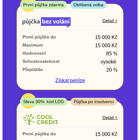
ne
TOP
První půjčka zdarma
Oblíbená volba
V exekuci
Detail >
ano
První půjčka do
15 000 Kč
ne
Maximum
15 000 Kč
Hodnocení
85 %
Po insolvenci
Schvalovatelnost
vysoké
ano
Přeplatíte
20 %
ne
Získat
peníze
V hotovosti
ano
TOP
Sleva 30%: kód LDG
Půjčka po insolvenci
ne
Detail >
První půjčka do
15 000 Kč