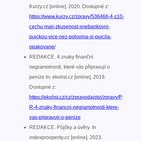
Kurzy.cz [online]. 2020. Dostupné z:
https://www.kurzy.cz/zpravy/536466-4-z10-
cechu-maji-zkusenost-snebankovni-
pujckou-vice-nez-polovina-si-pujcila-
opakovane/
REDAKCE. 4 znaky finanční
negramotnosti, které vás připravují o
peníze In: ekolist.cz [online]. 2019.
Dostupné z:
https://ekolist.cz/cz/zpravodajstvi/zpravy/P
R-4-znaky-financni-negramotnosti-ktere-
vas-pripravuji-o-penize
REDAKCE. Půjčky a úvěry. In
indexprosperity.cz [online]. 2023.