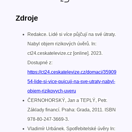
Zdroje
Redakce. Lidé si více půjčují na své útraty.
Nabyl objem rizikových úvěrů. In:
ct24.ceskatelevize.cz [online]. 2023.
Dostupné z:
https://ct24.ceskatelevize.cz/domaci/35909
54-lide-si-vice-pujcuji-na-sve-utraty-nabyl-
objem-rizikovych-uveru
ČERNOHORSKÝ, Jan a TEPLÝ, Petr.
Základy financí. Praha: Grada, 2011. ISBN
978-80-247-3669-3.
Vladimír Urbánek. Spotřebitelské úvěry In: