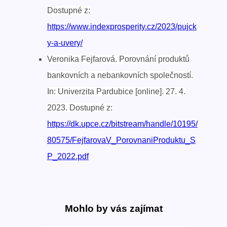
Dostupné z:
https://www.indexprosperity.cz/2023/pujck
y-a-uvery/
Veronika Fejfarová. Porovnání produktů
bankovních a nebankovních společností.
In: Univerzita Pardubice [online]. 27. 4.
2023. Dostupné z:
https://dk.upce.cz/bitstream/handle/10195/
80575/FejfarovaV_PorovnaniProduktu_S
P_2022.pdf
Mohlo by vás zajímat