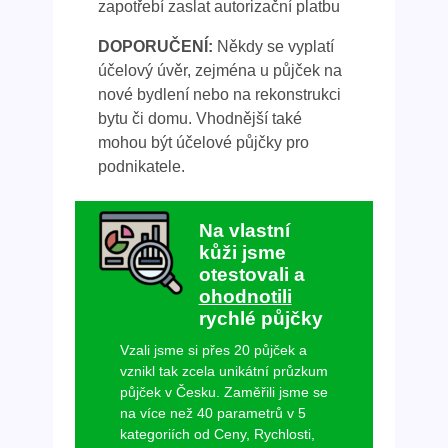
zapotřebí zaslat autorizační platbu
DOPORUČENÍ:
Někdy se vyplatí
účelový úvěr, zejména u půjček na
nové bydlení nebo na rekonstrukci
bytu či domu. Vhodnější také
mohou být účelové půjčky pro
podnikatele.
Na vlastní
kůži jsme
otestovali a
ohodnotili
rychlé půjčky
Vzali jsme si přes 20 půjček a
vznikl tak zcela unikátní průzkum
půjček v Česku. Zaměřili jsme se
na více než 40 parametrů v 5
kategoriích od Ceny, Rychlosti,