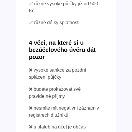
✅ různě vysoké půjčky již od 500
Kč
✅ různé délky splatnosti
4 věci, na které si u
bezúčelového úvěru dát
pozor
❌ vysoké sankce za pozdní
splácení půjčky
❌ budete prokazovat své
pravidelné příjmy
❌ nesmíte mít negativní záznam v
registrech dlužníků
❌ u plateb na účet je občas