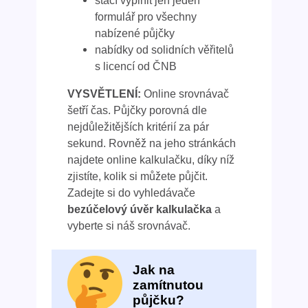
stačí vyplnit jen jeden
formulář pro všechny
nabízené půjčky
nabídky od solidních věřitelů
s licencí od ČNB
VYSVĚTLENÍ:
Online srovnávač
šetří čas. Půjčky porovná dle
nejdůležitějších kritérií za pár
sekund. Rovněž na jeho stránkách
najdete online kalkulačku, díky níž
zjistíte, kolik si můžete půjčit.
Zadejte si do vyhledávače
bezúčelový úvěr kalkulačka
a
vyberte si náš srovnávač.
Jak na
zamítnutou
půjčku?