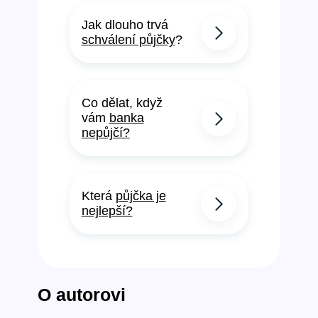
Jak dlouho trvá
schválení půjčky
?
Co dělat, když
vám
banka
nepůjčí?
Která
půjčka je
nejlepší?
O autorovi