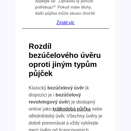
zeptejte se: „Opravdu ty peníze
potřebuju?“ Pokud máte dluhy,
další půjčka může situaci zhoršit.
Zjistit víc
Rozdíl
bezúčelového úvěru
oproti jiným typům
půjček
Klasický
bezúčelový úvěr
(k
dispozici je i
bezúčelový
revolvingový úvěr
) je dostupný
online jako
krátkodobá půjčka
nebo
střednědobý úvěr. Všechny úvěry je
dobré porovnávat a vždy vybírejte
mezi úvěry od licencovaných