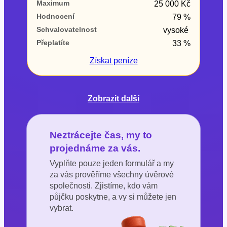
Maximum
25 000 Kč
Hodnocení
79 %
Schvalovatelnost
vysoké
Přeplatíte
33 %
Získat
peníze
Zobrazit další
Neztrácejte čas, my to
projednáme za vás.
Vyplňte pouze jeden formulář a my
za vás prověříme všechny úvěrové
společnosti. Zjistíme, kdo vám
půjčku poskytne, a vy si můžete jen
vybrat.