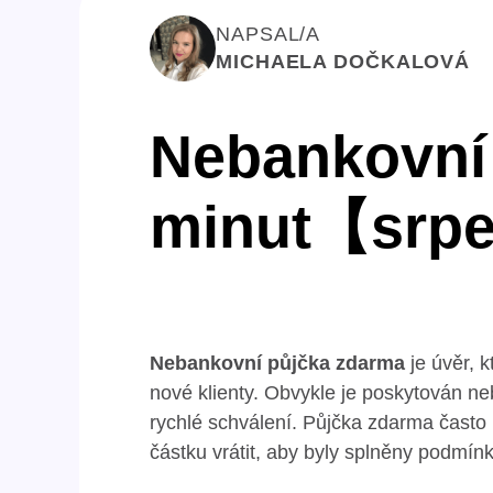
NAPSAL/A
MICHAELA DOČKALOVÁ
Nebankovní 
minut【srp
Nebankovní půjčka zdarma
je úvěr, k
nové klienty. Obvykle je poskytován ne
rychlé schválení. Půjčka zdarma čast
částku vrátit, aby byly splněny podmínk