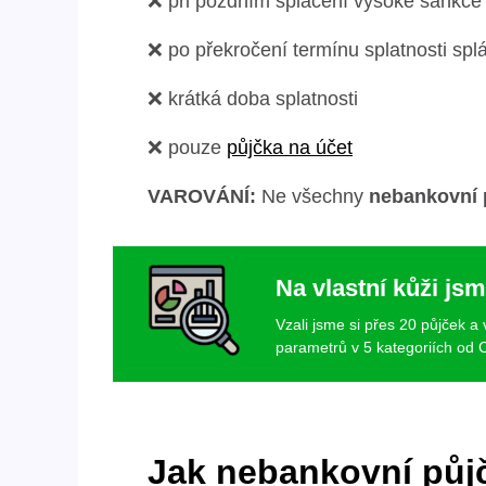
❌ při pozdním splácení vysoké sankce
❌ po překročení termínu splatnosti splá
❌ krátká doba splatnosti
❌ pouze
půjčka na účet
VAROVÁNÍ:
Ne všechny
nebankovní 
Na vlastní kůži jsm
Vzali jsme si přes 20 půjček a
parametrů v 5 kategoriích od C
Jak nebankovní půj