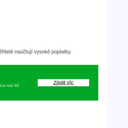
itelé naúčtují vysoké poplatky.
Zjistit víc
více než 40