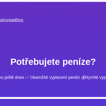
ás
Kontakt
Blog
Potřebujete peníze?
ku ještě dnes ✅ Okamžité vyplacení peněz 💰Rychlé vyp