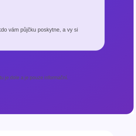
kdo vám půjčku poskytne, a vy si
u je dole a je pouze informační.