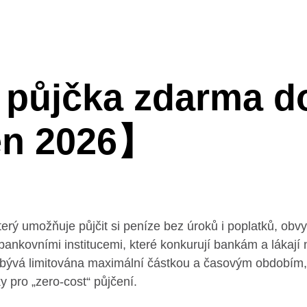
půjčka zdarma d
en 2026】
terý umožňuje půjčit si peníze bez úroků i poplatků, obv
bankovními institucemi, které konkurují bankám a lákají 
o bývá limitována maximální částkou a časovým obdobím
y pro „zero-cost“ půjčení.