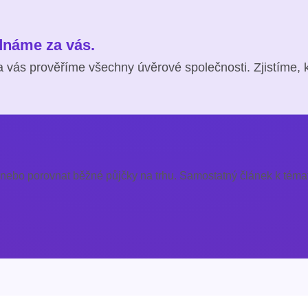
ednáme za vás.
 vás prověříme všechny úvěrové společnosti. Zjistíme, 
 nebo porovnat běžné půjčky na trhu. Samostatný článek k témat