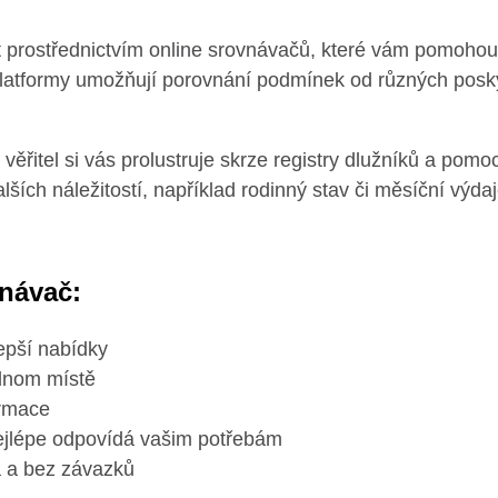
t prostřednictvím online srovnávačů, které vám pomohou 
 platformy umožňují porovnání podmínek od různých posky
ěřitel si vás prolustruje skrze registry dlužníků a pomocí
ších náležitostí, například rodinný stav či měsíční výdaj
vnávač:
lepší nabídky
dnom místě
ormace
nejlépe odpovídá vašim potřebám
 a bez závazků