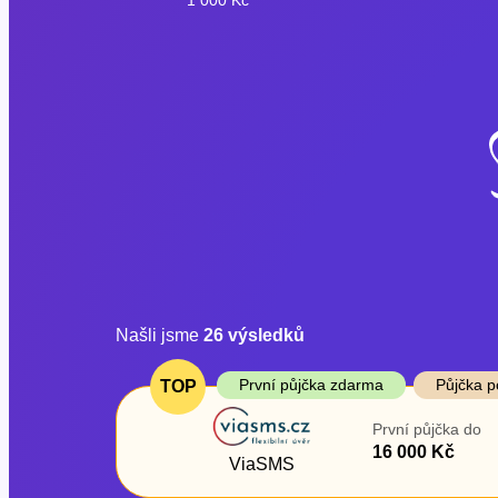
Našli jsme
26
výsledků
Cena
První půjčka z
První půjčka zdarma
Půjčka p
TOP
Od
–
První půjčka do
ano
16 000 Kč
Do
ViaSMS
ne