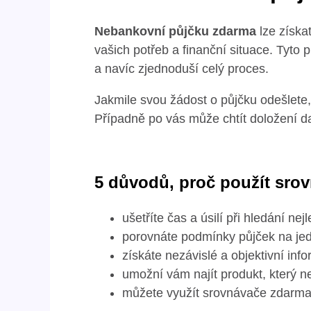
Nebankovní půjčku zdarma
lze získa
vašich potřeb a finanční situace. Tyto
a navíc zjednoduší celý proces.
Jakmile svou žádost o půjčku odešlete, v
Případně po vás může chtít doložení dal
5 důvodů, proč použít sro
ušetříte čas a úsilí při hledání nej
porovnáte podmínky půjček na je
získáte nezávislé a objektivní inf
umožní vám najít produkt, který 
můžete využít srovnávače zdarma