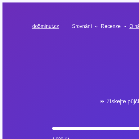
Přeskočit
na
obsah
do5minut.cz
Srovnání
Recenze
O n
⏩ Získejte půjč
1 000 Kč