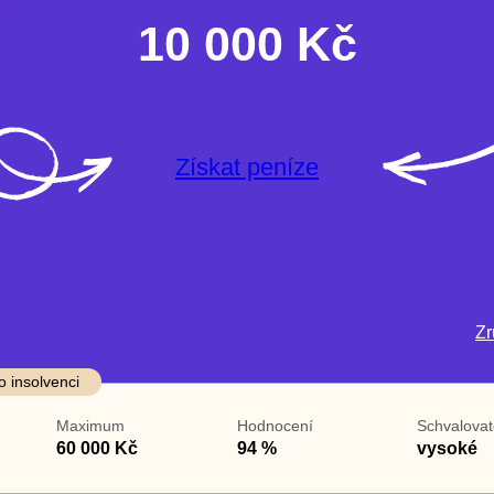
10 000 Kč
Získat peníze
Zru
darma
Ve zkušebce
V exekuci
o insolvenci
ano
ano
Maximum
Hodnocení
Schvalovat
ne
ne
60 000 Kč
94 %
vysoké