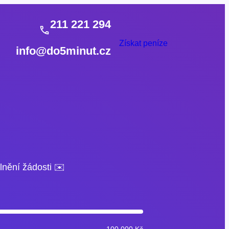
211 221 294
Získat peníze
info@do5minut.cz
lnění žádosti ✉️
100 000 Kč