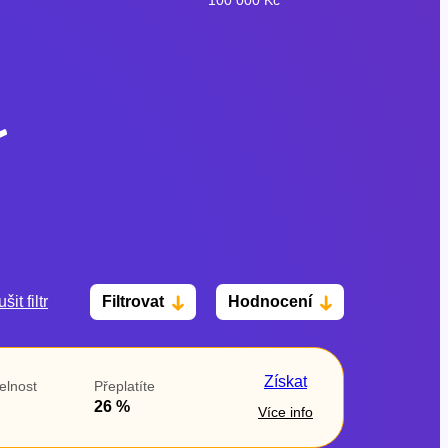
šit filtr
Filtrovat
Hodnocení
Po insolvenci
V hotovosti
ano
ano
Získat
elnost
Přeplatíte
ne
ne
26 %
Více info