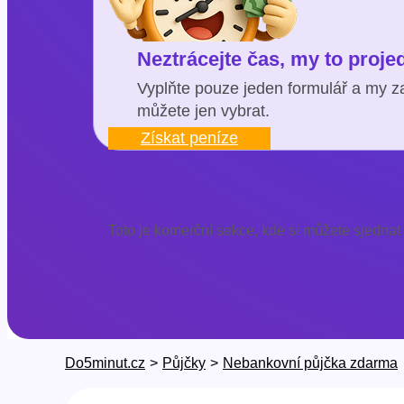
Neztrácejte čas, my to proj
Vyplňte pouze jeden formulář a my za
můžete jen vybrat.
Získat peníze
Toto je komerční sekce, kde si můžete sjednat
Do5minut.cz
>
Půjčky
>
Nebankovní půjčka zdarma