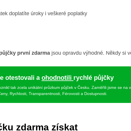
tek doplatíte úroky i veškeré poplatky
půjčky první zdarma
jsou opravdu výhodné. Někdy si věř
e otestovali a
ohodnotili
rychlé půjčky
 vznikl tak zcela unikátní průzkum půjček v Česku. Zaměřili jsme se na 
eny, Rychlosti, Transparentnosti, Férovosti a Dostupnosti.
čku zdarma získat