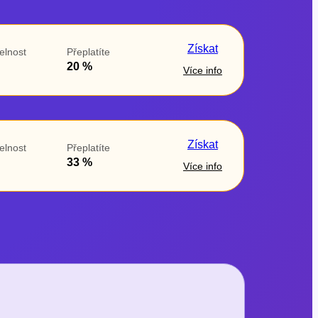
Získat
elnost
Přeplatíte
20 %
Více info
Získat
elnost
Přeplatíte
33 %
Více info