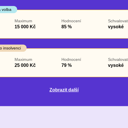
 volba
Maximum
Hodnocení
Schvalovat
15 000 Kč
85 %
vysoké
o insolvenci
Maximum
Hodnocení
Schvalovat
25 000 Kč
79 %
vysoké
Zobrazit další