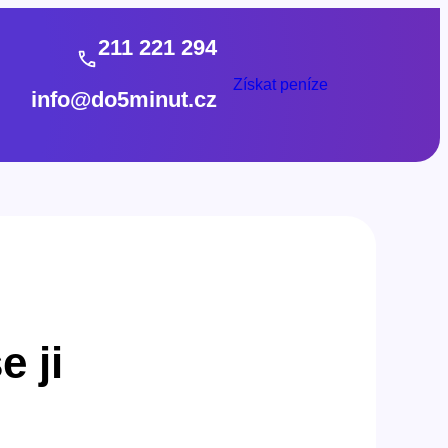
211 221 294
Získat peníze
info@do5minut.cz
 ji