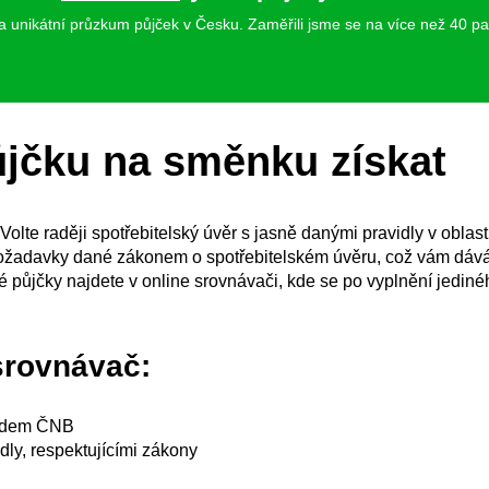
ela unikátní průzkum půjček v Česku. Zaměřili jsme se na více než 40 pa
jčku na směnku získat
Volte raději spotřebitelský úvěr s jasně danými pravidly v oblas
ožadavky dané zákonem o spotřebitelském úvěru, což vám dává 
půjčky najdete v online srovnávači, kde se po vyplnění jedinéh
srovnávač:
ledem ČNB
dly, respektujícími zákony