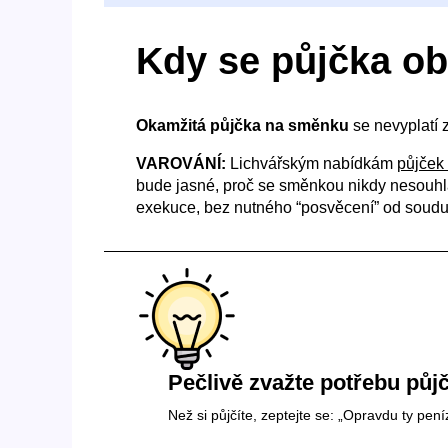
Kdy se půjčka ob
Okamžitá půjčka na směnku
se nevyplatí 
VAROVÁNÍ:
Lichvářským nabídkám
půjček
bude jasné, proč se směnkou nikdy nesouhla
exekuce, bez nutného “posvěcení” od soudu. 
Pečlivě zvažte potřebu půj
Než si půjčíte, zeptejte se: „Opravdu ty pen