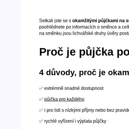
Setkali jste se s
okamžitými půjčkami na 
poohlédnete po informacích o směnce a celk
na směnku jsou lichvářské druhy úvěry pos
Proč je půjčka p
4 důvody, proč je oka
✅ extrémně snadné dostupnost
✅
půjčka pro každého
✅ i pro lidi s nízkými příjmy nebo bez pravi
✅ rychlé vyřízení i výplata půjčky