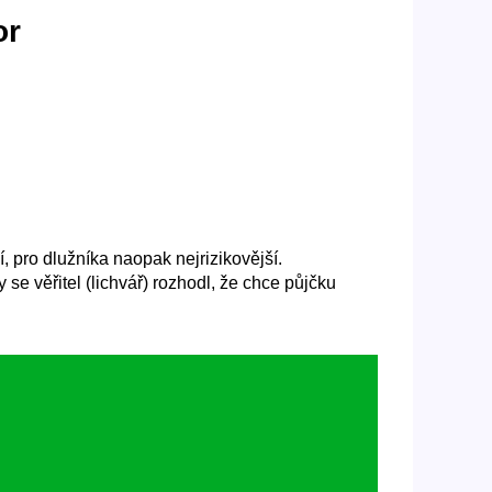
or
í, pro dlužníka naopak nejrizikovější.
se věřitel (lichvář) rozhodl, že chce půjčku