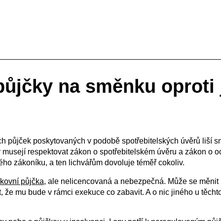
půjčky na směnku oproti
ch půjček poskytovaných v podobě spotřebitelských úvěrů liší s
y musejí respektovat zákon o spotřebitelském úvěru a zákon o o
ho zákoníku, a ten lichvářům dovoluje téměř cokoliv.
kovní půjčka
, ale nelicencovaná a nebezpečná. Může se měnit bě
t, že mu bude v rámci exekuce co zabavit. A o nic jiného u těcht