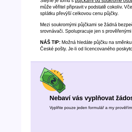
Stejně je tomu s
půjčkami od soukromé oso
může věřitel připravit v podstatě cokoliv. 
splátku převýší celkovou cenu půjčky.
Mezi soukromými půjčkami se žádná bezpečná 
srovnávači. Spolupracuje jen s prověřenými
NÁŠ TIP:
Možná hledáte půjčku na směnku,
České pošty. Je-li od licencovaného poskyto
Nebaví vás vyplňovat žádos
Vyplňte pouze jeden formulář a my prověříme 