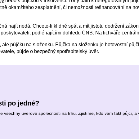
by
nebo s půjčkou v insolvenci. I ony patří k neregulovaným půjč
Včetně okamžitého zesplatnění, či nemožnosti refinancování na 
najít nedá. Chcete-li klidně spát a mít jistotu dodržení zákonn
 poskytovateli, podléhajícími dohledu ČNB. Na lichváře centrá
 ale půjčku na složenku. Půjčka na složenku je hotovostní pů
vatele, půjde o bezpečný spotřebitelský úvěr.
ti po jedné?
všechny úvěrové společnosti na trhu. Zjistíme, kdo vám fakt půjčí, a v