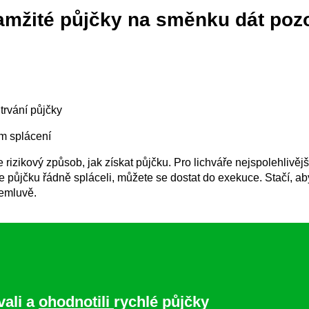
okamžité půjčky na směnku dát poz
trvání půjčky
ém splácení
rizikový způsob, jak získat půjčku. Pro lichváře nejspolehlivějš
půjčku řádně spláceli, můžete se dostat do exekuce. Stačí, aby 
nemluvě.
vali a
ohodnotili
rychlé půjčky