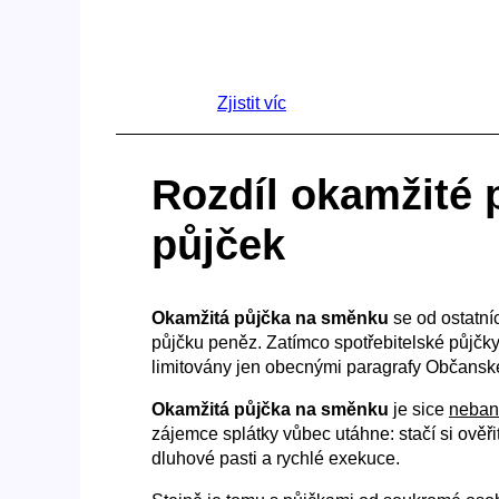
Zjistit víc
Rozdíl okamžité 
půjček
Okamžitá půjčka na směnku
se od ostatní
půjčku peněz. Zatímco spotřebitelské půjčk
limitovány jen obecnými paragrafy Občanské
Okamžitá půjčka na směnku
je sice
neban
zájemce splátky vůbec utáhne: stačí si ověři
dluhové pasti a rychlé exekuce.