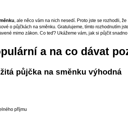
směnku
, ale něco vám na nich nesedí. Proto jste se rozhodli, že
ové o půjčkách na směnku. Gratulujeme, tímto rozhodnutím jste 
tavené mimo zákon. Co teď? Ukážeme vám, jak si půjčit snadno
opulární a na co dávat po
mžitá půjčka na směnku výhodná
delného příjmu