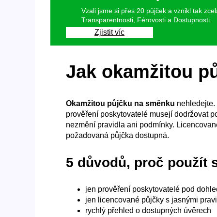
Vzali jsme si přes 20 půjček a vznikl tak zc
Transparentnosti, Férovosti a Dostupnosti.
Zjistit víc
Jak okamžitou pů
Okamžitou půjčku na směnku
nehledejte. 
prověření poskytovatelé musejí dodržovat p
nezmění pravidla ani podmínky. Licencované 
požadovaná půjčka dostupná.
5 důvodů, proč použít 
jen prověření poskytovatelé pod doh
jen licencované půjčky s jasnými pravi
rychlý přehled o dostupných úvěrech