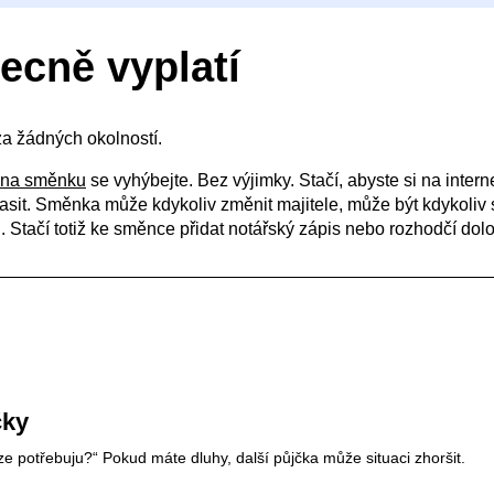
ecně vyplatí
za žádných okolností.
 na směnku
se vyhýbejte. Bez výjimky. Stačí, abyste si na inter
sit. Směnka může kdykoliv změnit majitele, může být kdykoliv s
Stačí totiž ke směnce přidat notářský zápis nebo rozhodčí dol
čky
íze potřebuju?“ Pokud máte dluhy, další půjčka může situaci zhoršit.