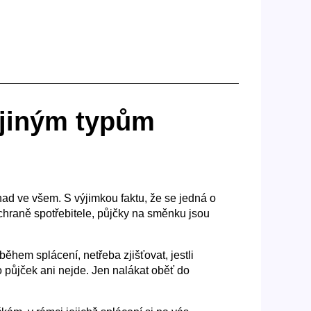
 jiným typům
nad ve všem. S výjimkou faktu, že se jedná o
chraně spotřebitele, půjčky na směnku jsou
hem splácení, netřeba zjišťovat, jestli
o půjček ani nejde. Jen nalákat oběť do