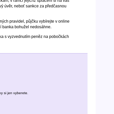
kám, v rámci jejichž splácení si na vás
nový úvěr, neboť sankce za předčasnou
ých pravidel, půjčku vybírejte v online
lní banka bohužel nedosáhne.
jčka s vyzvednutím peněz na pobočkách
y si jen vyberete.