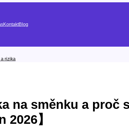
ás
Kontakt
Blog
a rizika
a na směnku a proč se
n 2026】