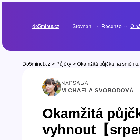
Přeskočit
na
obsah
do5minut.cz
Srovnání
Recenze
O n
Do5minut.cz
>
Půjčky
>
Okamžitá půjčka na směnku 
NAPSAL/A
MICHAELA SVOBODOVÁ
Okamžitá půjčk
vyhnout【srpe