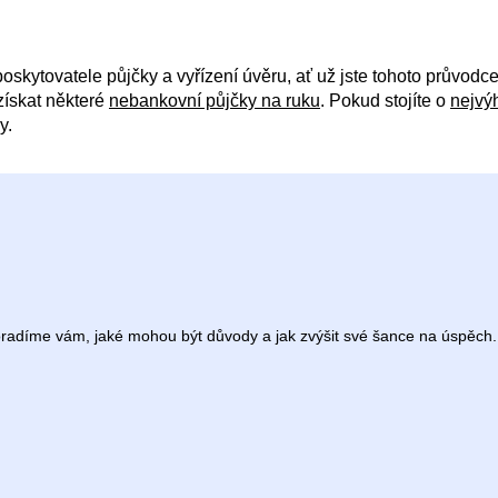
poskytovatele půjčky a vyřízení úvěru, ať už jste tohoto průvodce 
získat některé
nebankovní půjčky na ruku
. Pokud stojíte o
nejvý
y.
Poradíme vám, jaké mohou být důvody a jak zvýšit své šance na úspěch.