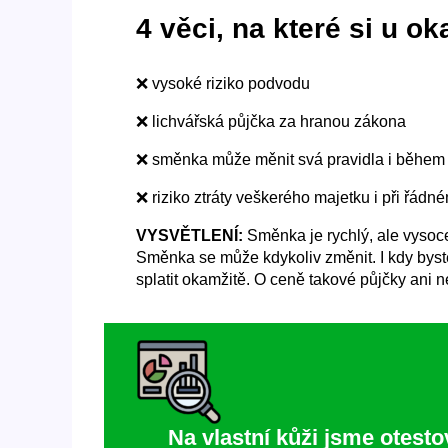
4 věci, na které si u 
❌ vysoké riziko podvodu
❌ lichvářská půjčka za hranou zákona
❌ směnka může měnit svá pravidla i během 
❌ riziko ztráty veškerého majetku i při řádn
VYSVĚTLENÍ:
Směnka je rychlý, ale vysoce 
Směnka se může kdykoliv změnit. I kdy byste 
splatit okamžitě. O ceně takové půjčky ani 
Na vlastní kůži jsme otesto