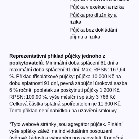
Půjčka v exekuci a rizika
Půjčka pro dlužníky a
rizika
Půjčka bez dokládání
příjmu a rizika
Reprezentativní příklad půjčky jednoho z
poskytovatelů:
Minimální doba splácení 61 dní a
maximální doba splácení 91 dní. Max. RPSN: 167,64
%. Příklad třísplátkové půjčky: půjčka 10 000 Kč na
dobu splatnosti 91 dní, pevná zápůjční úroková sazba
6 % ročně, poplatek za poskytnutí půjčky 1 200 Kč,
RPSN: 109,90 %, výše měsíční splátky 3 766 Kč.
Celková částka splatná spotřebitelem je 11 300 Kč.
Tento příklad není nabídkou na uzavření smlouvy.
*Tyto webové stránky jsou agregátor půjček. Finální
výše splátky záleží na individuálním posouzení
úvěrové žádosti a vybraném poskytovateli. Konečná