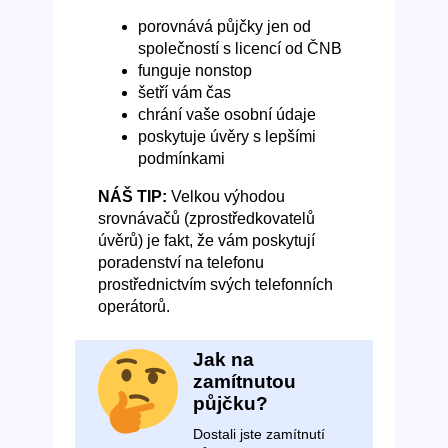
porovnává půjčky jen od
společností s licencí od ČNB
funguje nonstop
šetří vám čas
chrání vaše osobní údaje
poskytuje úvěry s lepšími
podmínkami
NÁŠ TIP:
Velkou výhodou
srovnávačů (zprostředkovatelů
úvěrů) je fakt, že vám poskytují
poradenství na telefonu
prostřednictvím svých telefonních
operátorů.
Jak na
zamítnutou
půjčku?
Dostali jste zamítnutí