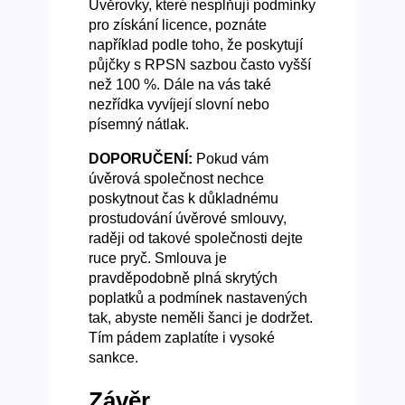
Úvěrovky, které nesplňují podmínky
pro získání licence, poznáte
například podle toho, že poskytují
půjčky s RPSN sazbou často vyšší
než 100 %. Dále na vás také
nezřídka vyvíjejí slovní nebo
písemný nátlak.
DOPORUČENÍ:
Pokud vám
úvěrová společnost nechce
poskytnout čas k důkladnému
prostudování úvěrové smlouvy,
raději od takové společnosti dejte
ruce pryč. Smlouva je
pravděpodobně plná skrytých
poplatků a podmínek nastavených
tak, abyste neměli šanci je dodržet.
Tím pádem zaplatíte i vysoké
sankce.
Závěr