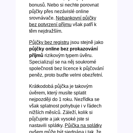
bonusů. Nebo si nechte porovnat
půjčky přes nezávislé online
srovnávače.
Nebankovní půjčky
bez potvrzení příjmu
však patří k
těm nejdražším.
Půjčky bez registru
jsou stejně jako
půjčky online bez prokazování
příjmů
rizikovým typem úvěru.
Specializují se na něj soukromé
společnosti bez licence k půjčování
peněz, proto buďte velmi obezřetní.
Krátkodobá půjčka je takovým
úvěrem, který musíte splatit
nejpozději do 1 roku. Nezřídka se
však splatnost pohybuje i v řádech
nižších měsíců. Záleží, kolik si
půjčujete a jak vysoké jste si
nastavili splátky.
Půjčka na splátky
ovšem může být sjednána i tak, že