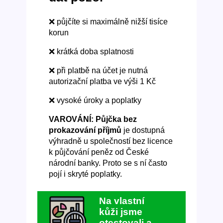
❌ půjčíte si maximálně nižší tisíce
korun
❌ krátká doba splatnosti
❌ při platbě na účet je nutná
autorizační platba ve výši 1 Kč
❌ vysoké úroky a poplatky
VAROVÁNÍ: Půjčka bez
prokazování příjmů
je dostupná
výhradně u společností bez licence
k půjčování peněz od České
národní banky. Proto se s ní často
pojí i skryté poplatky.
Na vlastní
kůži jsme
otestovali a