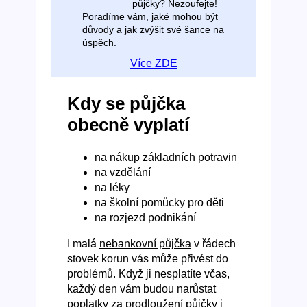
půjčky? Nezoufejte!
Poradíme vám, jaké mohou být
důvody a jak zvýšit své šance na
úspěch.
Více ZDE
Kdy se půjčka
obecně vyplatí
na nákup základních potravin
na vzdělání
na léky
na školní pomůcky pro děti
na rozjezd podnikání
I malá
nebankovní půjčka
v řádech
stovek korun vás může přivést do
problémů. Když ji nesplatíte včas,
každý den vám budou narůstat
poplatky za prodloužení půjčky i