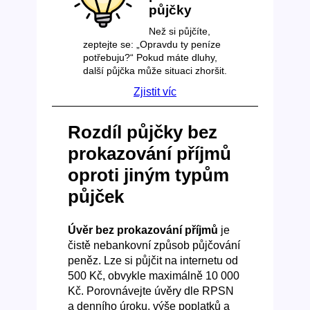
půjčky
Než si půjčíte,
zeptejte se: „Opravdu ty peníze
potřebuju?“ Pokud máte dluhy,
další půjčka může situaci zhoršit.
Zjistit víc
Rozdíl půjčky bez
prokazování příjmů
oproti jiným typům
půjček
Úvěr bez prokazování příjmů
je
čistě nebankovní způsob půjčování
peněz. Lze si půjčit na internetu od
500 Kč, obvykle maximálně 10 000
Kč. Porovnávejte úvěry dle RPSN
a denního úroku, výše poplatků a