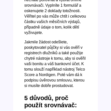
srovnávači. Vyplníte 1 formulář a
oskenujete 2 doklady totožnosti.
Věřitel po vás může chtít i celkovou
částku vašich měsíčních výdajů,
případně údaje o tom, kolik dětí
vyživujete.
Jakmile žádost odešlete,
poskytovatel půjčky si vás ověří v
registrech dlužníků a také použije
chytré nástroje k tomu, aby si ověřil
vaši bonitu a váš bankovní účet. K
tomu slouží například nástroj Telco
Score a Nordigen. Poté vám dá k
podpisu úvěrovou smlouvu, kterou
si musíte dobře prostudovat.
5 důvodů, proč
použít srovnávač: