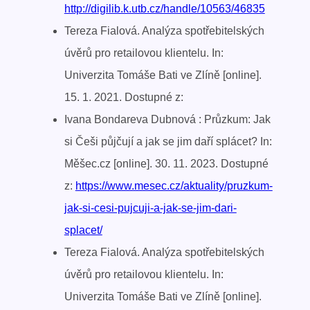
http://digilib.k.utb.cz/handle/10563/46835
Tereza Fialová. Analýza spotřebitelských
úvěrů pro retailovou klientelu. In:
Univerzita Tomáše Bati ve Zlíně [online].
15. 1. 2021. Dostupné z:
Ivana Bondareva Dubnová : Průzkum: Jak
si Češi půjčují a jak se jim daří splácet? In:
Měšec.cz [online]. 30. 11. 2023. Dostupné
z:
https://www.mesec.cz/aktuality/pruzkum-
jak-si-cesi-pujcuji-a-jak-se-jim-dari-
splacet/
Tereza Fialová. Analýza spotřebitelských
úvěrů pro retailovou klientelu. In:
Univerzita Tomáše Bati ve Zlíně [online].