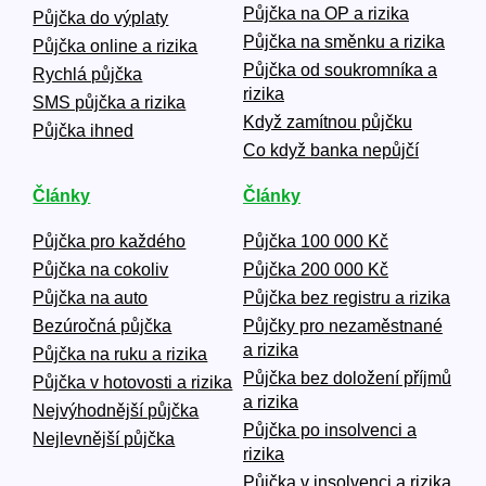
Půjčka na OP a rizika
Půjčka do výplaty
Půjčka na směnku a rizika
Půjčka online a rizika
Půjčka od soukromníka a
Rychlá půjčka
rizika
SMS půjčka a rizika
Když zamítnou půjčku
Půjčka ihned
Co když banka nepůjčí
Články
Články
Půjčka pro každého
Půjčka 100 000 Kč
Půjčka na cokoliv
Půjčka 200 000 Kč
Půjčka na auto
Půjčka bez registru a rizika
Bezúročná půjčka
Půjčky pro nezaměstnané
a rizika
Půjčka na ruku a rizika
Půjčka bez doložení příjmů
Půjčka v hotovosti a rizika
a rizika
Nejvýhodnější půjčka
Půjčka po insolvenci a
Nejlevnější půjčka
rizika
Půjčka v insolvenci a rizika