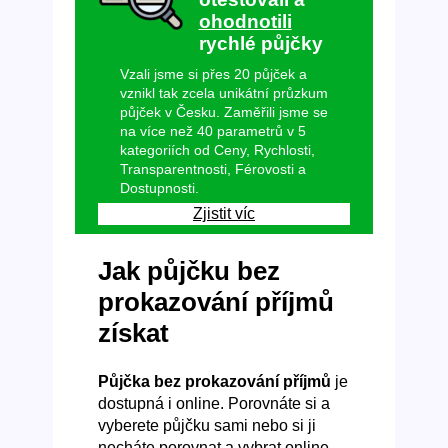
ohodnotili
rychlé půjčky
Vzali jsme si přes 20 půjček a
vznikl tak zcela unikátní průzkum
půjček v Česku. Zaměřili jsme se
na více než 40 parametrů v 5
kategoriích od Ceny, Rychlosti,
Transparentnosti, Férovosti a
Dostupnosti.
Zjistit víc
Jak půjčku bez
prokazování příjmů
získat
Půjčka bez prokazování příjmů
je
dostupná i online. Porovnáte si a
vyberete půjčku sami nebo si ji
necháte porovnat a vybrat online