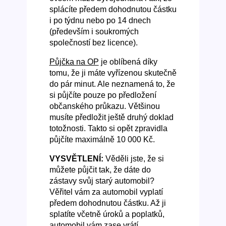
splácíte předem dohodnutou částku
i po týdnu nebo po 14 dnech
(především i soukromých
společností bez licence).
Půjčka na OP
je oblíbená díky
tomu, že ji máte vyřízenou skutečně
do pár minut. Ale neznamená to, že
si půjčíte pouze po předložení
občanského průkazu. Většinou
musíte předložit ještě druhý doklad
totožnosti. Takto si opět zpravidla
půjčíte maximálně 10 000 Kč.
VYSVĚTLENÍ:
Věděli jste, že si
můžete půjčit tak, že dáte do
zástavy svůj starý automobil?
Věřitel vám za automobil vyplatí
předem dohodnutou částku. Až ji
splatíte včetně úroků a poplatků,
automobil vám zase vrátí.