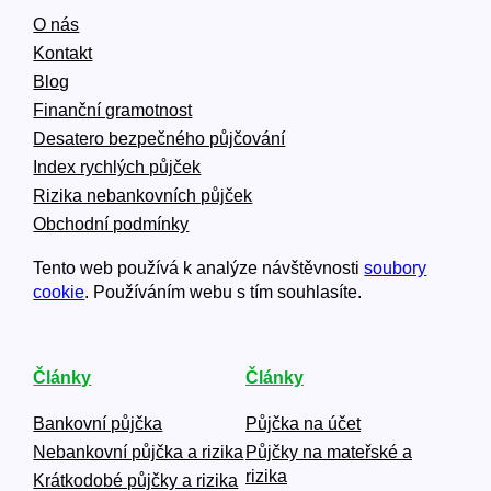
O nás
Kontakt
Blog
Finanční gramotnost
Desatero bezpečného půjčování
Index rychlých půjček
Rizika nebankovních půjček
Obchodní podmínky
Tento web používá k analýze návštěvnosti
soubory
cookie
. Používáním webu s tím souhlasíte.
Články
Články
Bankovní půjčka
Půjčka na účet
Nebankovní půjčka a rizika
Půjčky na mateřské a
rizika
Krátkodobé půjčky a rizika