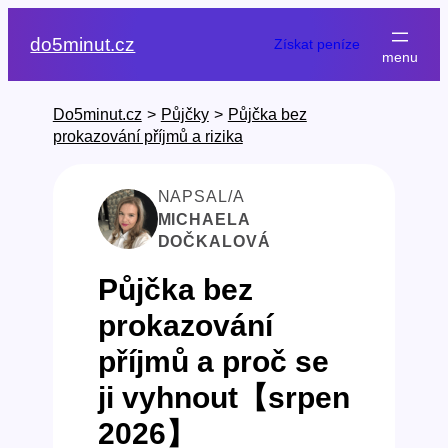
Přeskočit
na
do5minut.cz
Získat peníze
obsah
Do5minut.cz
>
Půjčky
>
Půjčka bez
prokazování příjmů a rizika
NAPSAL/A
MICHAELA
DOČKALOVÁ
Půjčka bez
prokazování
příjmů a proč se
ji vyhnout【srpen
2026】