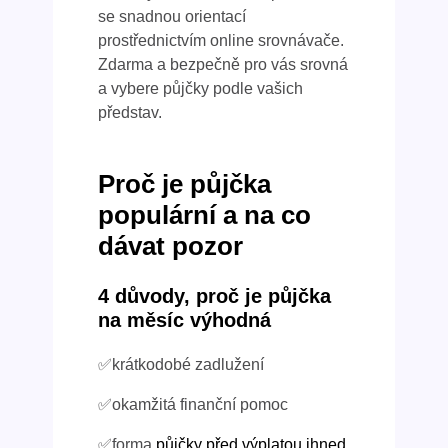
se snadnou orientací
prostřednictvím online srovnávače.
Zdarma a bezpečně pro vás srovná
a vybere půjčky podle vašich
představ.
Proč je půjčka
populární a na co
dávat pozor
4 důvody, proč je půjčka
na měsíc výhodná
✅krátkodobé zadlužení
✅okamžitá finanční pomoc
✅forma
půjčky před výplatou ihned