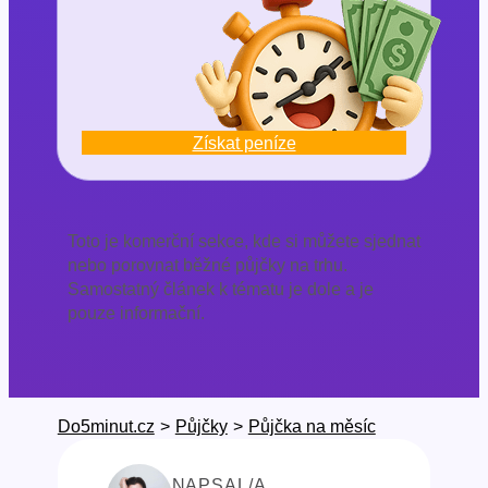
Získat peníze
Toto je komerční sekce, kde si můžete sjednat
nebo porovnat běžné půjčky na trhu.
Samostatný článek k tématu je dole a je
pouze informační.
Do5minut.cz
>
Půjčky
>
Půjčka na měsíc
NAPSAL/A