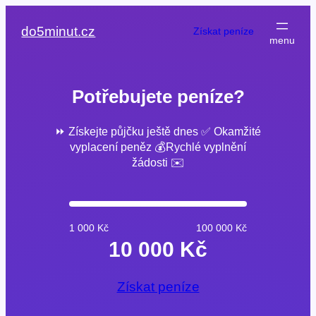
Přeskočit
na
do5minut.cz
Získat peníze
obsah
Potřebujete peníze?
⏩ Získejte půjčku ještě dnes ✅ Okamžité
vyplacení peněz 💰Rychlé vyplnění
žádosti ✉️
1 000 Kč
100 000 Kč
10 000 Kč
Získat peníze