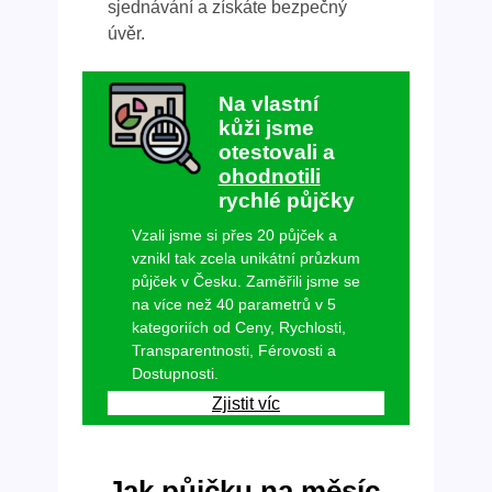
sjednávání a získáte bezpečný
úvěr.
Na vlastní
kůži jsme
otestovali a
ohodnotili
rychlé půjčky
Vzali jsme si přes 20 půjček a
vznikl tak zcela unikátní průzkum
půjček v Česku. Zaměřili jsme se
na více než 40 parametrů v 5
kategoriích od Ceny, Rychlosti,
Transparentnosti, Férovosti a
Dostupnosti.
Zjistit víc
Jak půjčku na měsíc