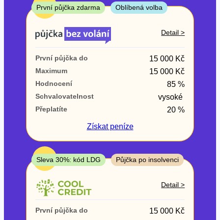
ne
TOP
První půjčka zdarma
Oblíbená volba
V exekuci
Detail >
ano
První půjčka do
15 000 Kč
ne
Maximum
15 000 Kč
Hodnocení
85 %
Po insolvenci
Schvalovatelnost
vysoké
ano
Přeplatíte
20 %
ne
Získat
peníze
V hotovosti
ano
TOP
Sleva 30%: kód LDG
Půjčka po insolvenci
ne
Detail >
První půjčka do
15 000 Kč