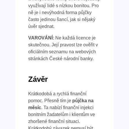
využívají lidé s nízkou bonitou. Pro
ně je i nevýhodná forma půjčky
často jedinou šancí, jak si nějaký
úvěr sjednat.
VAROVÁNÍ:
Ne každá licence je
skutečnou. Její pravost lze ověřit v
oficiálním seznamu na webových
stránkách České národní banky.
Závěr
Krátkodobá a rychlá finanční
pomoc. Přesně tím je
půjčka na
měsíc
. Ta nabízí finanční injekci
bonitním žadatelům i klientům ve
zhoršené finanční situaci.
Krátkodobý závazek nemusí být