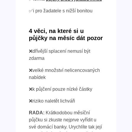
✅i pro žadatele s nižší bonitou
4 věci, na které si u
půjčky na měsíc dát pozor
❌dřívější splacení nemusí být
zdarma
❌velké množství nelicencovaných
nabídek
❌k půjčení pouze nízké částky
❌riziko naletět lichváři
RADA:
Krátkodobou měsíční
půjčku si zkuste nejprve vyřídit u
své domácí banky. Urychlíte tak její