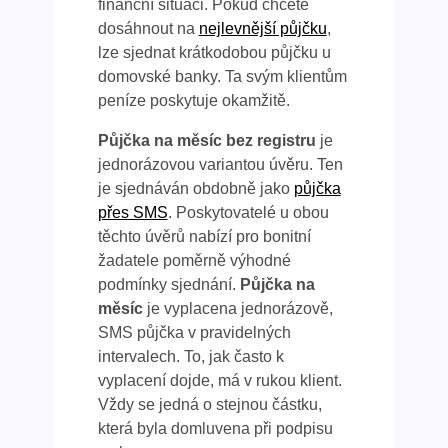
finanční situaci. Pokud chcete
dosáhnout na
nejlevnější půjčku
,
lze sjednat krátkodobou půjčku u
domovské banky. Ta svým klientům
peníze poskytuje okamžitě.
Půjčka na měsíc bez registru
je
jednorázovou variantou úvěru. Ten
je sjednáván obdobně jako
půjčka
přes SMS
. Poskytovatelé u obou
těchto úvěrů nabízí pro bonitní
žadatele poměrně výhodné
podmínky sjednání.
Půjčka na
měsíc
je vyplacena jednorázově,
SMS půjčka v pravidelných
intervalech. To, jak často k
vyplacení dojde, má v rukou klient.
Vždy se jedná o stejnou částku,
která byla domluvena při podpisu