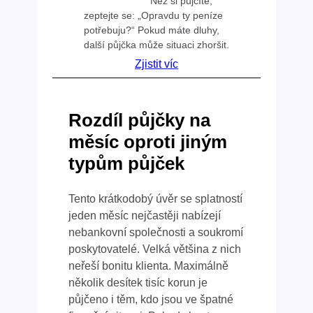
Než si půjčíte,
zeptejte se: „Opravdu ty peníze
potřebuju?“ Pokud máte dluhy,
další půjčka může situaci zhoršit.
Zjistit víc
Rozdíl půjčky na
měsíc oproti jiným
typům půjček
Tento krátkodobý úvěr se splatností
jeden měsíc nejčastěji nabízejí
nebankovní společnosti a soukromí
poskytovatelé. Velká většina z nich
neřeší bonitu klienta. Maximálně
několik desítek tisíc korun je
půjčeno i těm, kdo jsou ve špatné