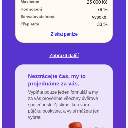
Maximum
25 000 Kč
Hodnocení
79 %
Schvalovatelnost
vysoké
Přeplatíte
33 %
Získat
peníze
Zobrazit další
Neztrácejte čas, my to
projednáme za vás.
Vyplňte pouze jeden formulář a my
za vás prověříme všechny úvěrové
společnosti. Zjistíme, kdo vám
půjčku poskytne, a vy si můžete jen
vybrat.