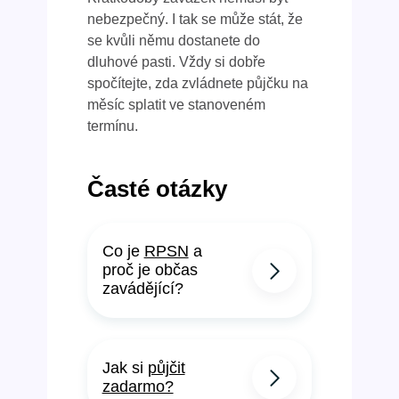
nebezpečný. I tak se může stát, že
se kvůli němu dostanete do
dluhové pasti. Vždy si dobře
spočítejte, zda zvládnete půjčku na
měsíc splatit ve stanoveném
termínu.
Časté otázky
Co je
RPSN
a
proč je občas
zavádějící?
Jak si
půjčit
zadarmo?