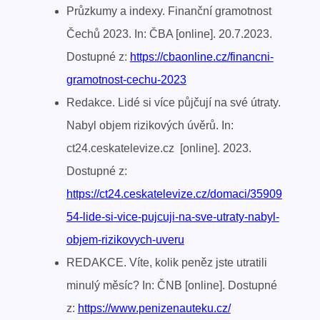
Průzkumy a indexy. Finanční gramotnost
Čechů 2023. In: ČBA [online]. 20.7.2023.
Dostupné z:
https://cbaonline.cz/financni-
gramotnost-cechu-2023
Redakce. Lidé si více půjčují na své útraty.
Nabyl objem rizikových úvěrů. In:
ct24.ceskatelevize.cz [online]. 2023.
Dostupné z:
https://ct24.ceskatelevize.cz/domaci/35909
54-lide-si-vice-pujcuji-na-sve-utraty-nabyl-
objem-rizikovych-uveru
REDAKCE. Víte, kolik peněz jste utratili
minulý měsíc? In: ČNB [online]. Dostupné
z:
https://www.penizenauteku.cz/