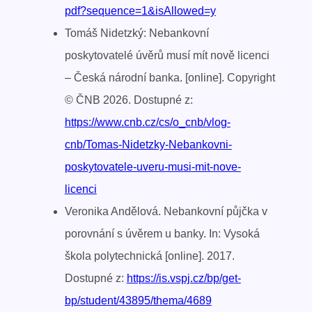
pdf?sequence=1&isAllowed=y
Tomáš Nidetzký: Nebankovní
poskytovatelé úvěrů musí mít nově licenci
– Česká národní banka. [online]. Copyright
© ČNB 2026. Dostupné z:
https://www.cnb.cz/cs/o_cnb/vlog-
cnb/Tomas-Nidetzky-Nebankovni-
poskytovatele-uveru-musi-mit-nove-
licenci
Veronika Andělová. Nebankovní půjčka v
porovnání s úvěrem u banky. In: Vysoká
škola polytechnická [online]. 2017.
Dostupné z:
https://is.vspj.cz/bp/get-
bp/student/43895/thema/4689