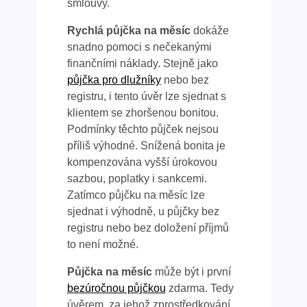
smlouvy.
Rychlá půjčka na měsíc
dokáže
snadno pomoci s nečekanými
finančními náklady. Stejně jako
půjčka pro dlužníky
nebo bez
registru, i tento úvěr lze sjednat s
klientem se zhoršenou bonitou.
Podmínky těchto půjček nejsou
příliš výhodné. Snížená bonita je
kompenzována vyšší úrokovou
sazbou, poplatky i sankcemi.
Zatímco půjčku na měsíc lze
sjednat i výhodně, u půjčky bez
registru nebo bez doložení příjmů
to není možné.
Půjčka na měsíc
může být i první
bezúročnou půjčkou
zdarma. Tedy
úvěrem, za jehož zprostředkování