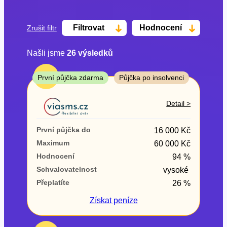
Filtrovat
Hodnocení
Zrušit filtr
Našli jsme
26
výsledků
Cena
TOP
První půjčka zdarma
Půjčka po insolvenci
Od
Do
Detail >
První půjčka zdarma
První půjčka do
16 000 Kč
–
Maximum
60 000 Kč
Hodnocení
94 %
ano
Schvalovatelnost
vysoké
ne
Přeplatíte
26 %
Ve zkušebce
Získat
peníze
ano