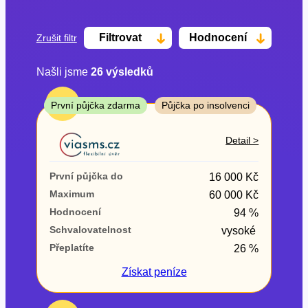
Filtrovat
Hodnocení
Zrušit filtr
Našli jsme
26
výsledků
Cena
TOP
První půjčka zdarma
Půjčka po insolvenci
Od
Do
Detail >
První půjčka zdarma
První půjčka do
16 000 Kč
–
Maximum
60 000 Kč
Hodnocení
94 %
ano
Schvalovatelnost
vysoké
ne
Přeplatíte
26 %
Ve zkušebce
Získat
peníze
ano