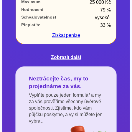
Maximum
25 000 Kč
Hodnocení
79 %
Schvalovatelnost
vysoké
Přeplatíte
33 %
Získat
peníze
Zobrazit další
Neztrácejte čas, my to
projednáme za vás.
Vyplňte pouze jeden formulář a my
za vás prověříme všechny úvěrové
společnosti. Zjistíme, kdo vám
půjčku poskytne, a vy si můžete jen
vybrat.