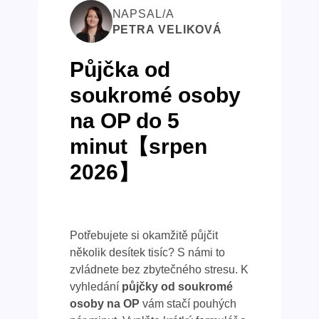
NAPSAL/A
PETRA VELIKOVÁ
Půjčka od
soukromé osoby
na OP do 5
minut【srpen
2026】
Potřebujete si okamžitě půjčit
několik desítek tisíc? S námi to
zvládnete bez zbytečného stresu. K
vyhledání
půjčky od soukromé
osoby na OP
vám stačí pouhých