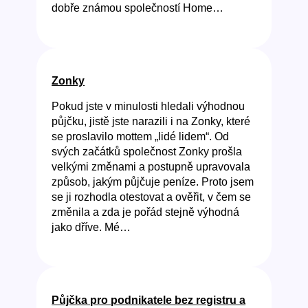
dobře známou společností Home…
Zonky
Pokud jste v minulosti hledali výhodnou
půjčku, jistě jste narazili i na Zonky, které
se proslavilo mottem „lidé lidem“. Od
svých začátků společnost Zonky prošla
velkými změnami a postupně upravovala
způsob, jakým půjčuje peníze. Proto jsem
se ji rozhodla otestovat a ověřit, v čem se
změnila a zda je pořád stejně výhodná
jako dříve. Mé…
Půjčka pro podnikatele bez registru a