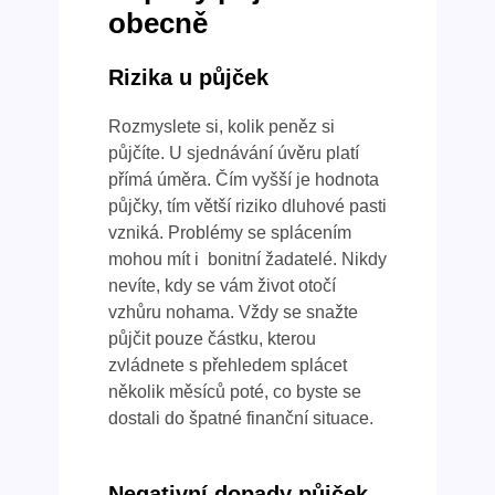
obecně
Rizika u půjček
Rozmyslete si, kolik peněz si
půjčíte. U sjednávání úvěru platí
přímá úměra. Čím vyšší je hodnota
půjčky, tím větší riziko dluhové pasti
vzniká. Problémy se splácením
mohou mít i bonitní žadatelé. Nikdy
nevíte, kdy se vám život otočí
vzhůru nohama. Vždy se snažte
půjčit pouze částku, kterou
zvládnete s přehledem splácet
několik měsíců poté, co byste se
dostali do špatné finanční situace.
Negativní dopady půjček