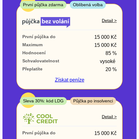
ne
TOP
První půjčka zdarma
Oblíbená volba
V exekuci
Detail >
ano
První půjčka do
15 000 Kč
ne
Maximum
15 000 Kč
Hodnocení
85 %
Po insolvenci
Schvalovatelnost
vysoké
ano
Přeplatíte
20 %
ne
Získat
peníze
V hotovosti
ano
TOP
Sleva 30%: kód LDG
Půjčka po insolvenci
ne
Detail >
První půjčka do
15 000 Kč