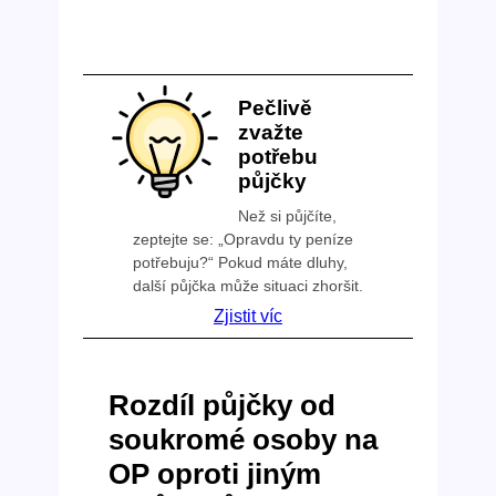
Pečlivě
zvažte
potřebu
půjčky
Než si půjčíte,
zeptejte se: „Opravdu ty peníze
potřebuju?“ Pokud máte dluhy,
další půjčka může situaci zhoršit.
Zjistit víc
Rozdíl půjčky od
soukromé osoby na
OP oproti jiným