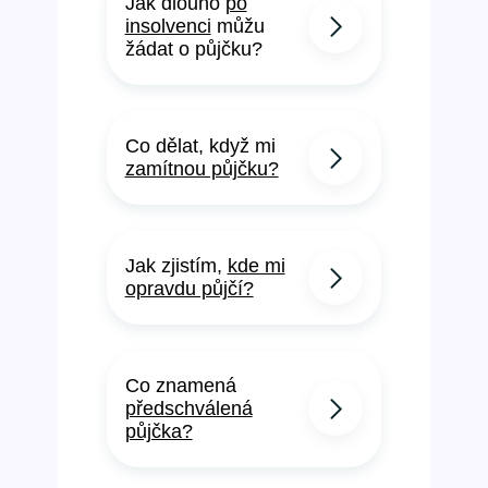
Jak dlouho
po
insolvenci
můžu
žádat o půjčku?
Co dělat, když mi
zamítnou půjčku?
Jak zjistím,
kde mi
opravdu půjčí?
Co znamená
předschválená
půjčka?