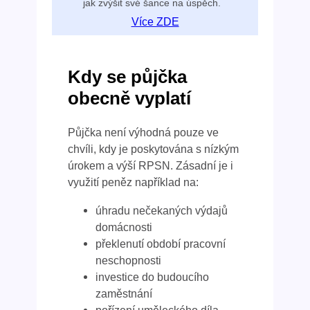
jak zvýšit své šance na úspěch.
Více ZDE
Kdy se půjčka
obecně vyplatí
Půjčka není výhodná pouze ve
chvíli, kdy je poskytována s nízkým
úrokem a výší RPSN. Zásadní je i
využití peněz například na:
úhradu nečekaných výdajů
domácnosti
překlenutí období pracovní
neschopnosti
investice do budoucího
zaměstnání
pořízení uměleckého díla,