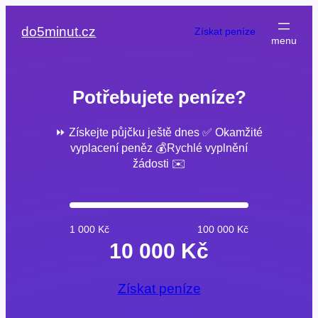
Přeskočit
na
do5minut.cz
Získat peníze
obsah
Potřebujete peníze?
⏩ Získejte půjčku ještě dnes ✅ Okamžité
vyplacení peněz 💰Rychlé vyplnění
žádosti ✉️
1 000 Kč
100 000 Kč
10 000 Kč
Získat peníze