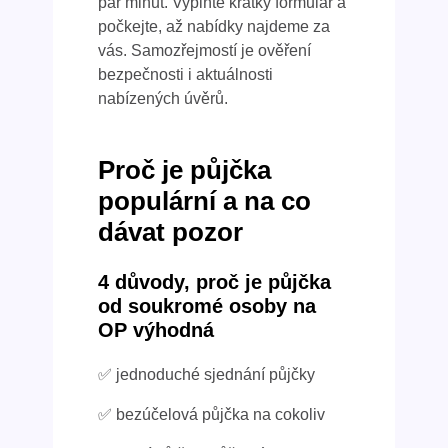
pár minut. Vyplňte krátký formulář a
počkejte, až nabídky najdeme za
vás. Samozřejmostí je ověření
bezpečnosti i aktuálnosti
nabízených úvěrů.
Proč je půjčka
populární a na co
dávat pozor
4 důvody, proč je půjčka
od soukromé osoby na
OP výhodná
✅ jednoduché sjednání půjčky
✅ bezúčelová půjčka na cokoliv