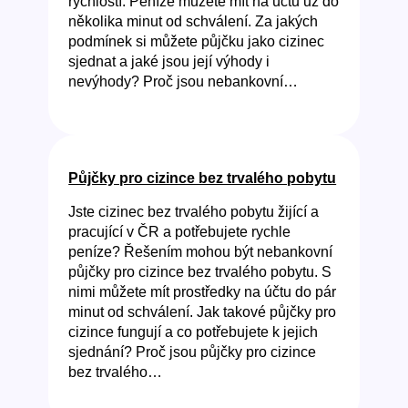
rychlostí. Peníze můžete mít na účtu už do
několika minut od schválení. Za jakých
podmínek si můžete půjčku jako cizinec
sjednat a jaké jsou její výhody i
nevýhody? Proč jsou nebankovní…
Půjčky pro cizince bez trvalého pobytu
Jste cizinec bez trvalého pobytu žijící a
pracující v ČR a potřebujete rychle
peníze? Řešením mohou být nebankovní
půjčky pro cizince bez trvalého pobytu. S
nimi můžete mít prostředky na účtu do pár
minut od schválení. Jak takové půjčky pro
cizince fungují a co potřebujete k jejich
sjednání? Proč jsou půjčky pro cizince
bez trvalého…