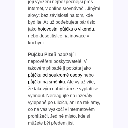
její vyřízení nejbezpečnější přes
internet, v online srovnávači. Jinými
slovy: bez závislosti na tom, kde
bydlíte. Ať už potřebujete pár tisíc
jako
hotovostní půjčku o víkendu
,
nebo desetitisíce na inovace v
kuchyni.
Půjčku Plzeň
nabízejí i
neprověření poskytovatelé. V
takovém případě ji potkáte jako
půjčku od soukromé osoby
nebo
půjčku na směnku
. Ale vy už víte,
že takovým nabídkám se vyplatí se
vyhnout. Nereagujte na inzeráty
vylepené po ulicích, ani na reklamy,
co na vás vyskočí v internetovém
prohlížeči. Jediné místo, kde si
můžete být předem jistí