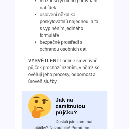
možnost rychlého porovnání
nabídek
oslovení několika
poskytovatelů najednou, a to
s vyplněním jediného
formuláře
bezpečné prostředí s
ochranou osobních dat.
VYSVĚTLENÍ:
I online srovnávač
půjček prochází řízením, v němž se
ověřují jeho procesy, odbornost a
úroveň služby.
Jak na
zamítnutou
půjčku?
Dostali jste zamítnutí
půjčky? Nezoufejte! Poradíme