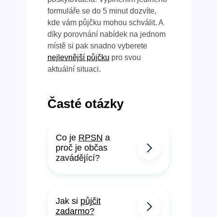
formuláře se do 5 minut dozvíte,
kde vám půjčku mohou schválit. A
díky porovnání nabídek na jednom
místě si pak snadno vyberete
nejlevnější půjčku
pro svou
aktuální situaci.
Časté otázky
Co je
RPSN
a
proč je občas
zavádějící?
Jak si
půjčit
zadarmo?