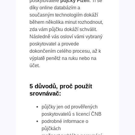
poskytovatele
půjčky Plzeň
. Ti se
díky online databázím a
současným technologiím dokáží
během několika minut rozhodnout,
zda vám půjčku dokáží schválit.
Následně vás osloví vámi vybraný
poskytovatel a provede
dokončením celého procesu, až k
výplatě penětź na ruku nebo na
účet.
5 důvodů, proč použít
srovnávač:
půjčky jen od prověřených
poskytovatelů s licencí ČNB
podrobné informace o
půjčkách