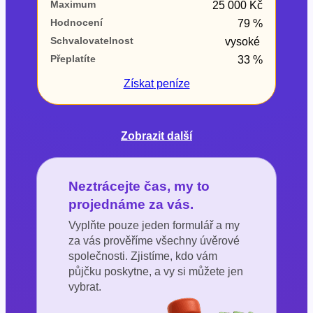
Maximum
25 000 Kč
Hodnocení
79 %
Schvalovatelnost
vysoké
Přeplatíte
33 %
Získat
peníze
Zobrazit další
Neztrácejte čas, my to
projednáme za vás.
Vyplňte pouze jeden formulář a my
za vás prověříme všechny úvěrové
společnosti. Zjistíme, kdo vám
půjčku poskytne, a vy si můžete jen
vybrat.