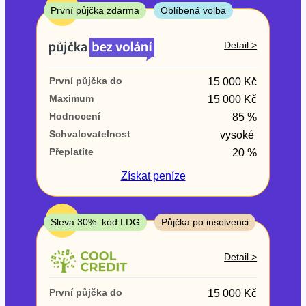
ne
TOP
První půjčka zdarma
Oblíbená volba
V exekuci
Detail >
ano
První půjčka do
15 000 Kč
ne
Maximum
15 000 Kč
Hodnocení
85 %
Po insolvenci
Schvalovatelnost
vysoké
ano
Přeplatíte
20 %
ne
Získat
peníze
V hotovosti
ano
TOP
Sleva 30%: kód LDG
Půjčka po insolvenci
ne
Detail >
První půjčka do
15 000 Kč