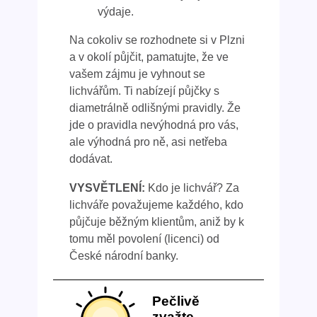
výdaje.
Na cokoliv se rozhodnete si v Plzni
a v okolí půjčit, pamatujte, že ve
vašem zájmu je vyhnout se
lichvářům. Ti nabízejí půjčky s
diametrálně odlišnými pravidly. Že
jde o pravidla nevýhodná pro vás,
ale výhodná pro ně, asi netřeba
dodávat.
VYSVĚTLENÍ:
Kdo je lichvář? Za
lichváře považujeme každého, kdo
půjčuje běžným klientům, aniž by k
tomu měl povolení (licenci) od
České národní banky.
Pečlivě
zvažte