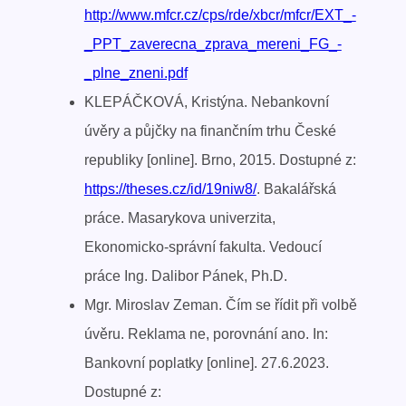
http://www.mfcr.cz/cps/rde/xbcr/mfcr/EXT_-
_PPT_zaverecna_zprava_mereni_FG_-
_plne_zneni.pdf
KLEPÁČKOVÁ, Kristýna. Nebankovní
úvěry a půjčky na finančním trhu České
republiky [online]. Brno, 2015. Dostupné z:
https://theses.cz/id/19niw8/
. Bakalářská
práce. Masarykova univerzita,
Ekonomicko-správní fakulta. Vedoucí
práce Ing. Dalibor Pánek, Ph.D.
Mgr. Miroslav Zeman. Čím se řídit při volbě
úvěru. Reklama ne, porovnání ano. In:
Bankovní poplatky [online]. 27.6.2023.
Dostupné z: