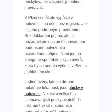
poskytovateli s licencí, je online
srovnávač.
V Plzni si můžete vypůjčit v
hotovosti i na účet, bez registru, ale
i s jeho podrobným prověřením.
Bez dokládání příjmů, ale i s
požadavkem na zaměstnavatelem
podepsané potvrzení o
pravidelném příjmu. Není jediná
kategorie spotřebitelských úvěrů,
která by se nedala vyřídit i v Plzni a
jí přilehlém okolí.
Jediné úvěry, kde se drobně
uplatňuje lokálnost, jsou
půjčky v
hotovosti
. Nikoliv u velkých a
licencovaných poskytovatelů. Ti
totiž udržují síť obchodních
partnerů, přes něž hotovost