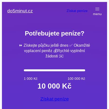
Přeskočit
na
do5minut.cz
Získat peníze
obsah
Potřebujete peníze?
⏩ Získejte půjčku ještě dnes ✅ Okamžité
vyplacení peněz 💰Rychlé vyplnění
žádosti ✉️
1 000 Kč
100 000 Kč
10 000 Kč
Získat peníze