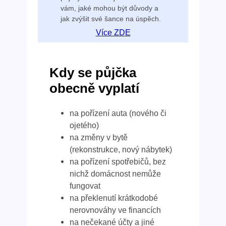
vám, jaké mohou být důvody a
jak zvýšit své šance na úspěch.
Více ZDE
Kdy se půjčka
obecně vyplatí
na pořízení auta (nového či
ojetého)
na změny v bytě
(rekonstrukce, nový nábytek)
na pořízení spotřebičů, bez
nichž domácnost nemůže
fungovat
na překlenutí krátkodobé
nerovnováhy ve financích
na nečekané účty a jiné