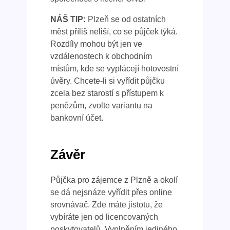
NÁŠ TIP:
Plzeň se od ostatních
měst příliš neliší, co se půjček týká.
Rozdíly mohou být jen ve
vzdálenostech k obchodním
místům, kde se vyplácejí hotovostní
úvěry. Chcete-li si vyřídit půjčku
zcela bez starostí s přístupem k
penězům, zvolte variantu na
bankovní účet.
Závěr
Půjčka pro zájemce z Plzně a okolí
se dá nejsnáze vyřídit přes online
srovnávač. Zde máte jistotu, že
vybíráte jen od licencovaných
poskytovatelů. Vyplněním jediného