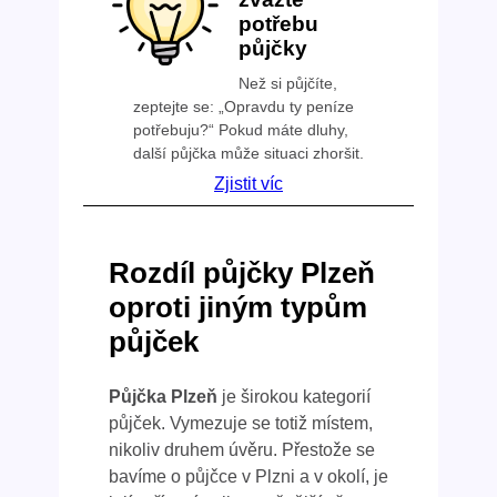
potřebu
půjčky
Než si půjčíte,
zeptejte se: „Opravdu ty peníze
potřebuju?“ Pokud máte dluhy,
další půjčka může situaci zhoršit.
Zjistit víc
Rozdíl půjčky Plzeň
oproti jiným typům
půjček
Půjčka Plzeň
je širokou kategorií
půjček. Vymezuje se totiž místem,
nikoliv druhem úvěru. Přestože se
bavíme o půjčce v Plzni a v okolí, je