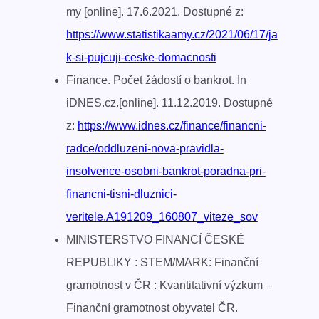
my [online]. 17.6.2021. Dostupné z:
https://www.statistikaamy.cz/2021/06/17/ja
k-si-pujcuji-ceske-domacnosti
Finance. Počet žádostí o bankrot. In
iDNES.cz.[online]. 11.12.2019. Dostupné
z:
https://www.idnes.cz/finance/financni-
radce/oddluzeni-nova-pravidla-
insolvence-osobni-bankrot-poradna-pri-
financni-tisni-dluznici-
veritele.A191209_160807_viteze_sov
MINISTERSTVO FINANCÍ ČESKÉ
REPUBLIKY : STEM/MARK: Finanční
gramotnost v ČR : Kvantitativní výzkum –
Finanční gramotnost obyvatel ČR.