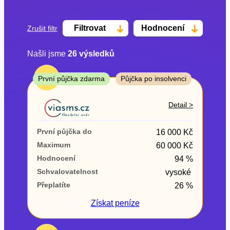
Filtrovat
Hodnocení
Zrušit filtr
Našli jsme
26
výsledků
Cena
TOP
První půjčka zdarma
Půjčka po insolvenci
Od
Do
Detail >
První půjčka zdarma
První půjčka do
16 000 Kč
–
Maximum
60 000 Kč
Hodnocení
94 %
ano
Schvalovatelnost
vysoké
ne
Přeplatíte
26 %
Ve zkušebce
Získat
peníze
ano