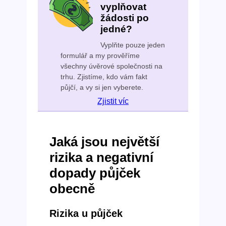
vyplňovat
žádosti po
jedné?
Vyplňte pouze jeden
formulář a my prověříme
všechny úvěrové společnosti na
trhu. Zjistíme, kdo vám fakt
půjčí, a vy si jen vyberete.
Zjistit víc
Jaká jsou největší
rizika a negativní
dopady půjček
obecně
Rizika u půjček