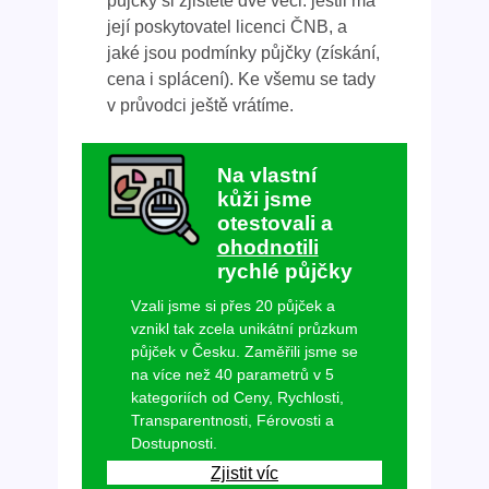
půjčky si zjistěte dvě věci: jestli má
její poskytovatel licenci ČNB, a
jaké jsou podmínky půjčky (získání,
cena i splácení). Ke všemu se tady
v průvodci ještě vrátíme.
Na vlastní
kůži jsme
otestovali a
ohodnotili
rychlé půjčky
Vzali jsme si přes 20 půjček a
vznikl tak zcela unikátní průzkum
půjček v Česku. Zaměřili jsme se
na více než 40 parametrů v 5
kategoriích od Ceny, Rychlosti,
Transparentnosti, Férovosti a
Dostupnosti.
Zjistit víc