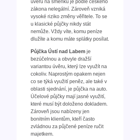
úvěru na směnku je podle českého
zákona nelegální. Zároveň vzniká
vysoké riziko změny věřitele. To se
u klasické půjčky nikdy stát
nemůže. Vždy víte, komu peníze
dlužíte a komu máte splátky posílat.
Půjčka Ústí nad Labem
je
bezúčelnou a obvyle dražší
variantou úvěru, který lze využít na
cokoliv. Naprostým opakem nejen
co se týká využití peněz, ale také v
oblasti sjednání, je půjčka na auto.
Účelové půjčky mají jasné využití,
které musí být doloženo dokladem.
Zároveň jsou nabízeny jen
bonitním klientům, kteří často
zvládnou za půjčené peníze ručit
majetkem.