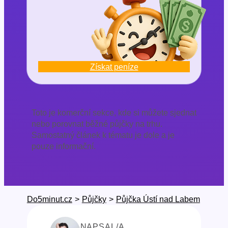
Získat peníze
Toto je komerční sekce, kde si můžete sjednat
nebo porovnat běžné půjčky na trhu.
Samostatný článek k tématu je dole a je
pouze informační.
Do5minut.cz
>
Půjčky
>
Půjčka Ústí nad Labem
NAPSAL/A