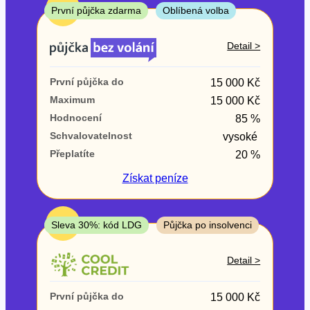
ne
TOP
První půjčka zdarma
Oblíbená volba
V exekuci
Detail >
ano
První půjčka do
15 000 Kč
ne
Maximum
15 000 Kč
Hodnocení
85 %
Po insolvenci
Schvalovatelnost
vysoké
ano
Přeplatíte
20 %
ne
Získat
peníze
V hotovosti
ano
TOP
Sleva 30%: kód LDG
Půjčka po insolvenci
ne
Detail >
První půjčka do
15 000 Kč