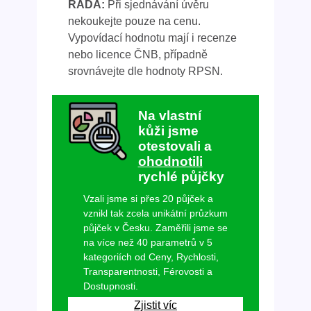
RADA:
Při sjednávání úvěru
nekoukejte pouze na cenu.
Vypovídací hodnotu mají i recenze
nebo licence ČNB, případně
srovnávejte dle hodnoty RPSN.
Na vlastní
kůži jsme
otestovali a
ohodnotili
rychlé půjčky
Vzali jsme si přes 20 půjček a
vznikl tak zcela unikátní průzkum
půjček v Česku. Zaměřili jsme se
na více než 40 parametrů v 5
kategoriích od Ceny, Rychlosti,
Transparentnosti, Férovosti a
Dostupnosti.
Zjistit víc