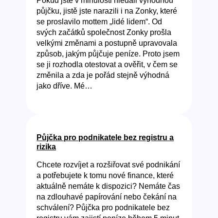
Pokud jste v minulosti hledali výhodnou
půjčku, jistě jste narazili i na Zonky, které
se proslavilo mottem „lidé lidem“. Od
svých začátků společnost Zonky prošla
velkými změnami a postupně upravovala
způsob, jakým půjčuje peníze. Proto jsem
se ji rozhodla otestovat a ověřit, v čem se
změnila a zda je pořád stejně výhodná
jako dříve. Mé…
Půjčka pro podnikatele bez registru a
rizika
Chcete rozvíjet a rozšiřovat své podnikání
a potřebujete k tomu nové finance, které
aktuálně nemáte k dispozici? Nemáte čas
na zdlouhavé papírování nebo čekání na
schválení? Půjčka pro podnikatele bez