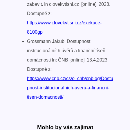
zabavit. In clovekvtisni.cz [online]. 2023.
Dostupné z:
https://www.clovekvtisni.cz/exekuce-
8100gp
Grossmann Jakub. Dostupnost
institucionálních úvěrů a finanční tíseň
domácností In: ČNB [online]. 13.4.2023.
Dostupné z:
https://www.cnb.cz/cs/o_cnb/cnblog/Dostu
pnost-institucionalnich-uveru-a-financni-
tisen-domacnosti/
Mohlo by vás zajímat