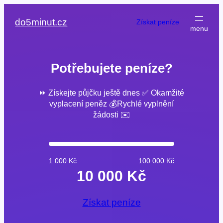
Přeskočit
na
do5minut.cz
Získat peníze
obsah
Potřebujete peníze?
⏩ Získejte půjčku ještě dnes ✅ Okamžité
vyplacení peněz 💰Rychlé vyplnění
žádosti ✉️
1 000 Kč
100 000 Kč
10 000 Kč
Získat peníze