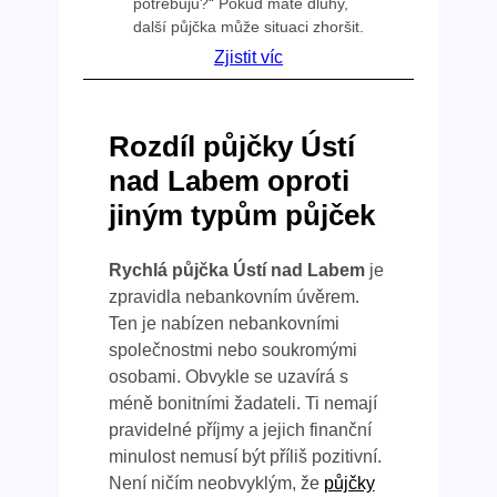
potřebuju?“ Pokud máte dluhy,
další půjčka může situaci zhoršit.
Zjistit víc
Rozdíl půjčky Ústí
nad Labem oproti
jiným typům půjček
Rychlá půjčka Ústí nad Labem
je
zpravidla nebankovním úvěrem.
Ten je nabízen nebankovními
společnostmi nebo soukromými
osobami. Obvykle se uzavírá s
méně bonitními žadateli. Ti nemají
pravidelné příjmy a jejich finanční
minulost nemusí být příliš pozitivní.
Není ničím neobvyklým, že
půjčky