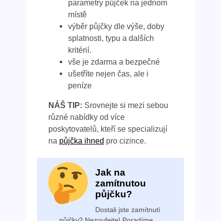
parametry půjček na jednom
místě
výběr půjčky dle výše, doby
splatnosti, typu a dalších
kritérií.
vše je zdarma a bezpečné
ušetříte nejen čas, ale i
peníze
NÁŠ TIP:
Srovnejte si mezi sebou
různé nabídky od více
poskytovatelů, kteří se specializují
na
půjčka ihned
pro cizince.
Jak na
zamítnutou
půjčku?
Dostali jste zamítnutí
půjčky? Nezoufejte! Poradíme