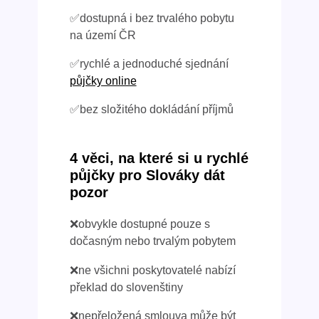
✅dostupná i bez trvalého pobytu
na území ČR
✅rychlé a jednoduché sjednání
půjčky online
✅bez složitého dokládání příjmů
4 věci, na které si u rychlé
půjčky pro Slováky dát
pozor
❌obvykle dostupné pouze s
dočasným nebo trvalým pobytem
❌ne všichni poskytovatelé nabízí
překlad do slovenštiny
❌nepřeložená smlouva může být