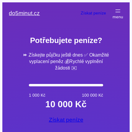
Přeskočit
na
do5minut.cz
Získat peníze
obsah
Potřebujete peníze?
⏩ Získejte půjčku ještě dnes ✅ Okamžité
vyplacení peněz 💰Rychlé vyplnění
žádosti ✉️
1 000 Kč
100 000 Kč
10 000 Kč
Získat peníze