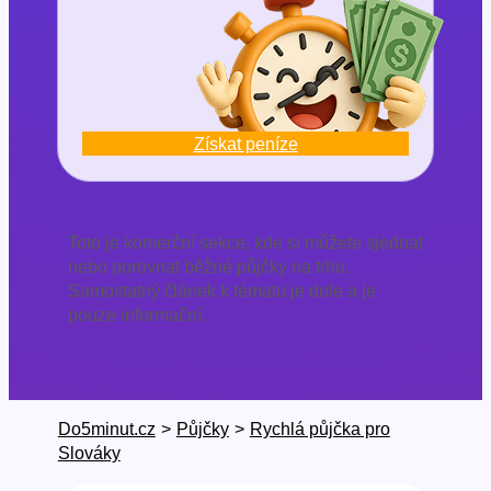
Získat peníze
Toto je komerční sekce, kde si můžete sjednat
nebo porovnat běžné půjčky na trhu.
Samostatný článek k tématu je dole a je
pouze informační.
Do5minut.cz
>
Půjčky
>
Rychlá půjčka pro
Slováky