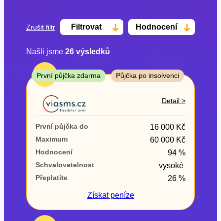
Filtrovat
Hodnocení
Zrušit filtr
Našli jsme
26
výsledků
Cena
TOP
První půjčka zdarma
Půjčka po insolvenci
Od
Do
Detail >
První půjčka zdarma
První půjčka do
16 000 Kč
–
Maximum
60 000 Kč
Hodnocení
94 %
ano
Schvalovatelnost
vysoké
ne
Přeplatíte
26 %
Ve zkušebce
Získat
peníze
ano