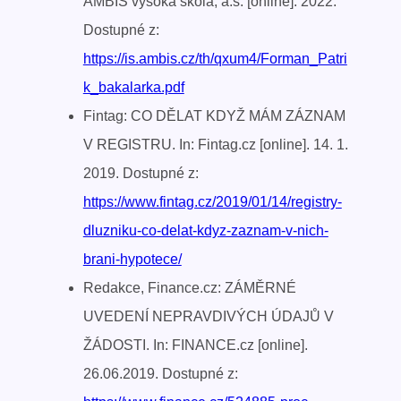
AMBIS vysoká škola, a.s. [online]. 2022.
Dostupné z:
https://is.ambis.cz/th/qxum4/Forman_Patri
k_bakalarka.pdf
Fintag: CO DĚLAT KDYŽ MÁM ZÁZNAM
V REGISTRU. In: Fintag.cz [online]. 14. 1.
2019. Dostupné z:
https://www.fintag.cz/2019/01/14/registry-
dluzniku-co-delat-kdyz-zaznam-v-nich-
brani-hypotece/
Redakce, Finance.cz: ZÁMĚRNÉ
UVEDENÍ NEPRAVDIVÝCH ÚDAJŮ V
ŽÁDOSTI. In: FINANCE.cz [online].
26.06.2019. Dostupné z: