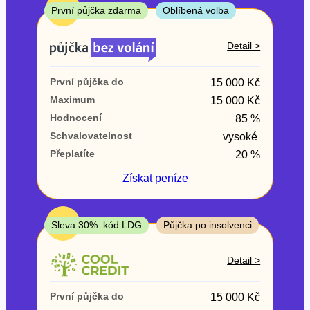
ne
TOP
První půjčka zdarma
Oblíbená volba
V exekuci
Detail >
ano
První půjčka do
15 000 Kč
ne
Maximum
15 000 Kč
Hodnocení
85 %
Po insolvenci
Schvalovatelnost
vysoké
ano
Přeplatíte
20 %
ne
Získat
peníze
V hotovosti
ano
TOP
Sleva 30%: kód LDG
Půjčka po insolvenci
ne
Detail >
První půjčka do
15 000 Kč