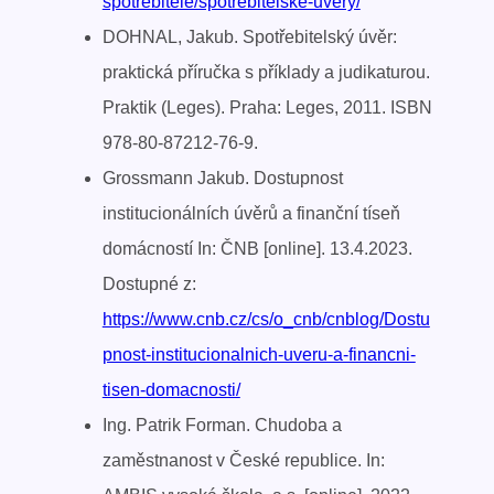
spotrebitele/spotrebitelske-uvery/
DOHNAL, Jakub. Spotřebitelský úvěr:
praktická příručka s příklady a judikaturou.
Praktik (Leges). Praha: Leges, 2011. ISBN
978-80-87212-76-9.
Grossmann Jakub. Dostupnost
institucionálních úvěrů a finanční tíseň
domácností In: ČNB [online]. 13.4.2023.
Dostupné z:
https://www.cnb.cz/cs/o_cnb/cnblog/Dostu
pnost-institucionalnich-uveru-a-financni-
tisen-domacnosti/
Ing. Patrik Forman. Chudoba a
zaměstnanost v České republice. In: