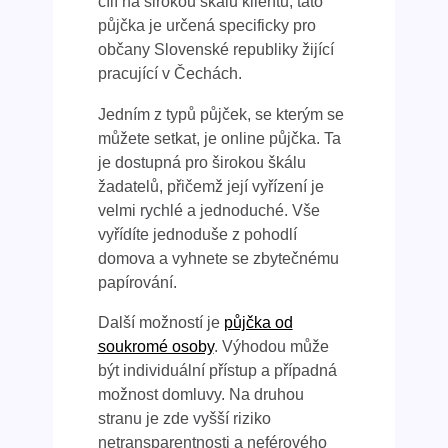
cílí na širokou škálu klientů, tato
půjčka je určená specificky pro
občany Slovenské republiky žijící
pracující v Čechách.
Jedním z typů půjček, se kterým se
můžete setkat, je online půjčka. Ta
je dostupná pro širokou škálu
žadatelů, přičemž její vyřízení je
velmi rychlé a jednoduché. Vše
vyřídíte jednoduše z pohodlí
domova a vyhnete se zbytečnému
papírování.
Další možností je
půjčka od
soukromé osoby
. Výhodou může
být individuální přístup a případná
možnost domluvy. Na druhou
stranu je zde vyšší riziko
netransparentnosti a neférového