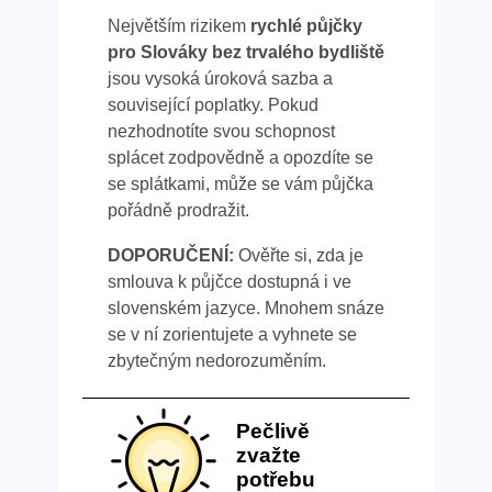
Největším rizikem
rychlé půjčky
pro Slováky bez trvalého bydliště
jsou vysoká úroková sazba a
související poplatky. Pokud
nezhodnotíte svou schopnost
splácet zodpovědně a opozdíte se
se splátkami, může se vám půjčka
pořádně prodražit.
DOPORUČENÍ:
Ověřte si, zda je
smlouva k půjčce dostupná i ve
slovenském jazyce. Mnohem snáze
se v ní zorientujete a vyhnete se
zbytečným nedorozuměním.
Pečlivě
zvažte
potřebu