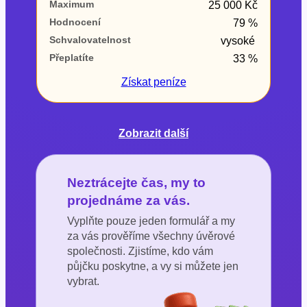
Maximum
25 000 Kč
Hodnocení
79 %
Schvalovatelnost
vysoké
Přeplatíte
33 %
Získat
peníze
Zobrazit další
Neztrácejte čas, my to
projednáme za vás.
Vyplňte pouze jeden formulář a my
za vás prověříme všechny úvěrové
společnosti. Zjistíme, kdo vám
půjčku poskytne, a vy si můžete jen
vybrat.