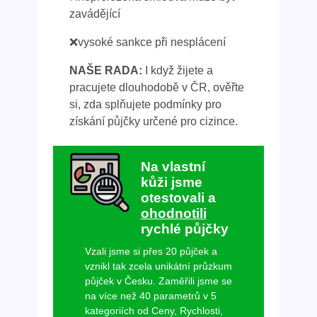
zavádějící
❌vysoké sankce při nesplácení
NAŠE RADA:
I když žijete a
pracujete dlouhodobě v ČR, ověřte
si, zda splňujete podmínky pro
získání půjčky určené pro cizince.
Na vlastní
kůži jsme
otestovali a
ohodnotili
rychlé půjčky
Vzali jsme si přes 20 půjček a
vznikl tak zcela unikátní průzkum
půjček v Česku. Zaměřili jsme se
na více než 40 parametrů v 5
kategoriích od Ceny, Rychlosti,