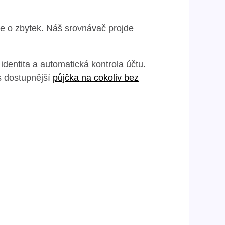
e o zbytek. Náš srovnávač projde
dentita a automatická kontrola účtu.
s dostupnější
půjčka na cokoliv bez