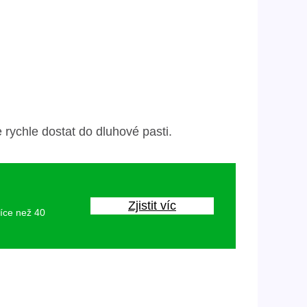
 rychle dostat do dluhové pasti.
Zjistit víc
více než 40