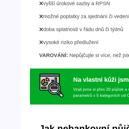
❌vyšší úrokové sazby a RPSN
❌možné poplatky za sjednání či veden
❌doba splatnosti v řádu dnů či týdnů
❌vysoké riziko předlužení
VAROVÁNÍ:
Nepůjčujte si více, než js
Na vlastní kůži jsm
Vzali jsme si přes 20 půjček a
parametrů v 5 kategoriích od C
Jak nebankovní půjč