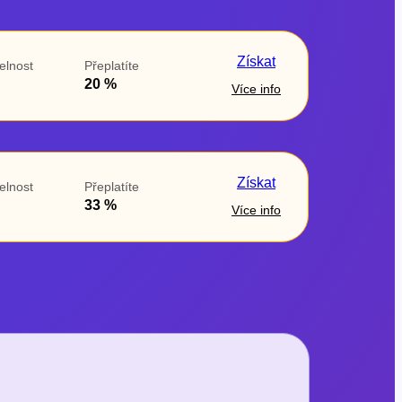
Získat
elnost
Přeplatíte
20 %
Více info
Získat
elnost
Přeplatíte
33 %
Více info