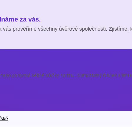
ednáme za vás.
 vás prověříme všechny úvěrové společnosti. Zjistíme, 
 nebo porovnat běžné půjčky na trhu. Samostatný článek k témat
řské