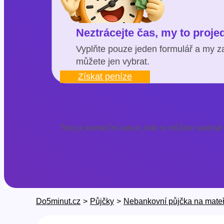
Neztrácejte čas, my to proj
Vyplňte pouze jeden formulář a my za
můžete jen vybrat.
Získat peníze
Toto je komerční sekce, kde si můžete sjednat
Do5minut.cz
>
Půjčky
>
Nebankovní půjčka na mate