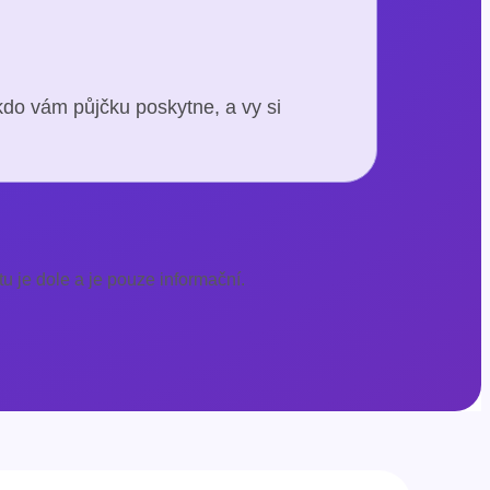
kdo vám půjčku poskytne, a vy si
u je dole a je pouze informační.