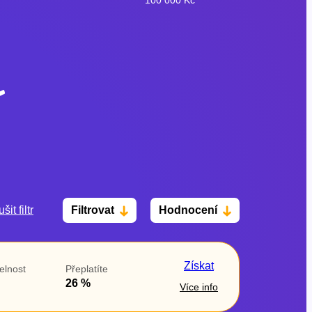
šit filtr
Filtrovat
Hodnocení
Po insolvenci
V hotovosti
ano
ano
Získat
elnost
Přeplatíte
ne
ne
26 %
Více info