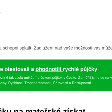
í
te schopni splatit. Zadlužení nad vaše možnosti vás může
e otestovali a
ohodnotili
rychlé půjčky
 vznikl tak zcela unikátní průzkum půjček v Česku. Zaměřili jsme se na 
eny, Rychlosti, Transparentnosti, Férovosti a Dostupnosti.
ku na mateřské získat