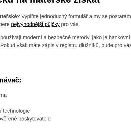
ateřské
? Vyplňte jednoduchý formulář a my se postarám
ybere
nejvýhodnější půjčky
pro vás.
 používají moderní a bezpečné metody, jako je bankovní i
 Pokud však máte zápis v registru dlužníků, bude pro vá
vnávač:
rma
í technologie
ověřené poskytovatele