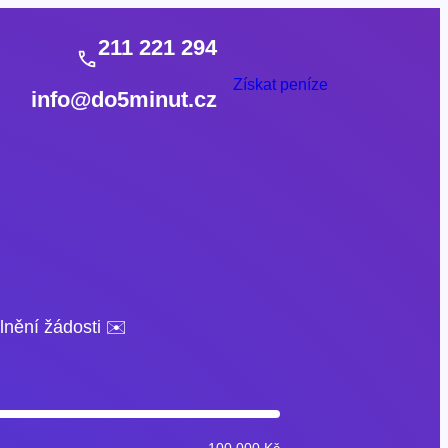
211 221 294
Získat peníze
info@do5minut.cz
lnění žádosti ✉️
100 000 Kč