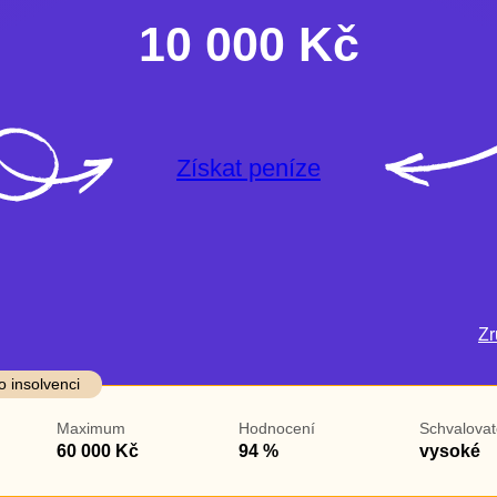
10 000 Kč
Získat peníze
Zru
darma
Ve zkušebce
V exekuci
o insolvenci
ano
ano
Maximum
Hodnocení
Schvalovat
ne
ne
60 000 Kč
94 %
vysoké