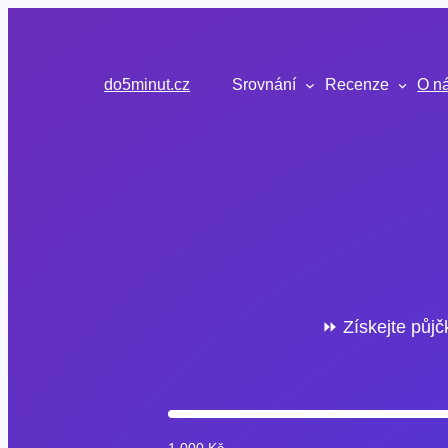
Přeskočit
na
obsah
do5minut.cz
Srovnání
Recenze
O n
⏩ Získejte půjč
1 000 Kč