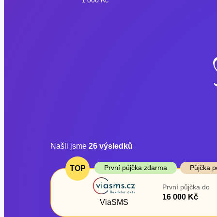
Našli jsme
26
výsledků
Cena
První půjčka z
První půjčka zdarma
Půjčka p
TOP
Od
–
První půjčka do
ano
16 000 Kč
Do
ViaSMS
ne