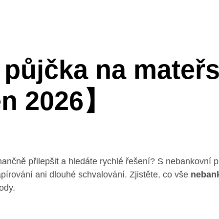
půjčka na mateřs
en 2026】
inančně přilepšit a hledáte rychlé řešení? S nebankovní
pírování ani dlouhé schvalování. Zjistěte, co vše
nebank
ody.