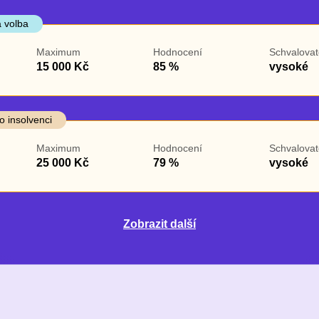
 volba
Maximum
Hodnocení
Schvalovat
15 000 Kč
85 %
vysoké
o insolvenci
Maximum
Hodnocení
Schvalovat
25 000 Kč
79 %
vysoké
Zobrazit další