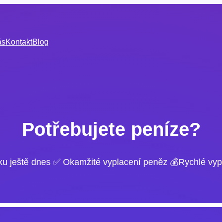
ás
Kontakt
Blog
Potřebujete peníze?
ku ještě dnes ✅ Okamžité vyplacení peněz 💰Rychlé vyp