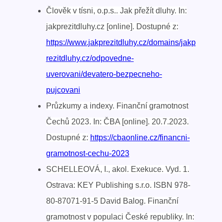
Člověk v tísni, o.p.s.. Jak přežít dluhy. In:
jakprezitdluhy.cz [online]. Dostupné z:
https://www.jakprezitdluhy.cz/domains/jakp
rezitdluhy.cz/odpovedne-
uverovani/devatero-bezpecneho-
pujcovani
Průzkumy a indexy. Finanční gramotnost
Čechů 2023. In: ČBA [online]. 20.7.2023.
Dostupné z:
https://cbaonline.cz/financni-
gramotnost-cechu-2023
SCHELLEOVÁ, I., akol. Exekuce. Vyd. 1.
Ostrava: KEY Publishing s.r.o. ISBN 978-
80-87071-91-5 David Balog. Finanční
gramotnost v populaci České republiky. In: