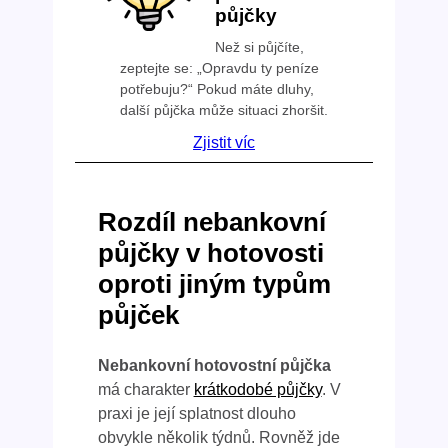
půjčky
Než si půjčíte,
zeptejte se: „Opravdu ty peníze
potřebuju?“ Pokud máte dluhy,
další půjčka může situaci zhoršit.
Zjistit víc
Rozdíl nebankovní
půjčky v hotovosti
oproti jiným typům
půjček
Nebankovní hotovostní půjčka
má charakter
krátkodobé půjčky
. V
praxi je její splatnost dlouho
obvykle několik týdnů. Rovněž jde