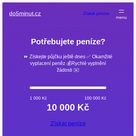
Přeskočit
na
do5minut.cz
Získat peníze
obsah
Potřebujete peníze?
⏩ Získejte půjčku ještě dnes ✅ Okamžité
vyplacení peněz 💰Rychlé vyplnění
žádosti ✉️
1 000 Kč
100 000 Kč
10 000 Kč
Získat peníze