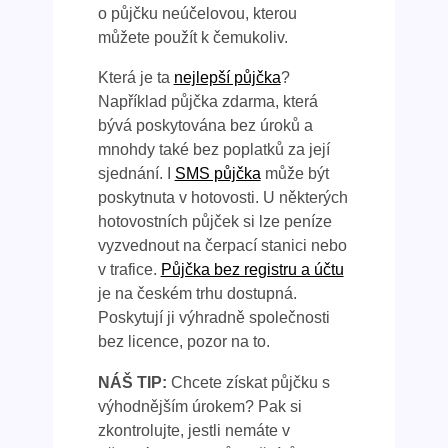
o půjčku neúčelovou, kterou
můžete použít k čemukoliv.
Která je ta
nejlepší půjčka
?
Například půjčka zdarma, která
bývá poskytována bez úroků a
mnohdy také bez poplatků za její
sjednání. I
SMS půjčka
může být
poskytnuta v hotovosti. U některých
hotovostních půjček si lze peníze
vyzvednout na čerpací stanici nebo
v trafice.
Půjčka bez registru a účtu
je na českém trhu dostupná.
Poskytují ji výhradně společnosti
bez licence, pozor na to.
NÁŠ TIP:
Chcete získat půjčku s
výhodnějším úrokem? Pak si
zkontrolujte, jestli nemáte v