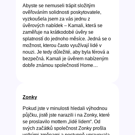
Abyste se nemuseli trápit složitým
ověřováním solidnosti poskytovatele,
vyzkoušela jsem za vás jednu z
úvěrových nabídek – Kamali, která se
zaměřuje na krátkodobé úvěry se
splatností do jednoho měsíce. Jedná se o
možnost, kterou často využívají lidé v
nouzi. Je tedy důležité, aby byla férová a
bezpečná. Kamali je úvěrem nabízeným
dobře známou společností Home…
Zonky
Pokud jste v minulosti hledali výhodnou
půjčku, jistě jste narazili i na Zonky, které
se proslavilo mottem „lidé lidem“. Od
svých začátků společnost Zonky prošla
velkými změnami a postupně upravovala