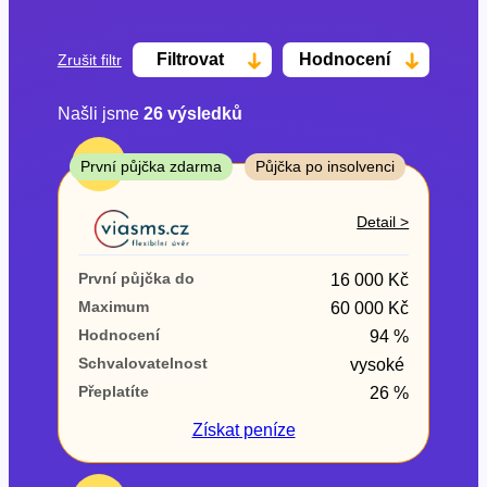
Filtrovat
Hodnocení
Zrušit filtr
Našli jsme
26
výsledků
Cena
TOP
První půjčka zdarma
Půjčka po insolvenci
Od
Do
Detail >
První půjčka zdarma
První půjčka do
16 000 Kč
–
Maximum
60 000 Kč
Hodnocení
94 %
ano
Schvalovatelnost
vysoké
ne
Přeplatíte
26 %
Ve zkušebce
Získat
peníze
ano