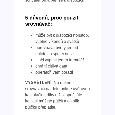
schválenou a peníze k dispozici.
5 důvodů, proč použít
srovnávač:
může být k dispozici nonstop,
včetně víkendů a svátků
porovnává úvěry jen od
solidních společností
stačí vyplnit jeden formulář
chrání citlivá data
operátoři vám poradí
VYSVĚTLENÍ:
Na online
srovnávači najdete online úvěrovou
kalkulačku, díky níž si spočítáte,
kolik si můžete půjčit a o kolik
půjčku přeplatíte.