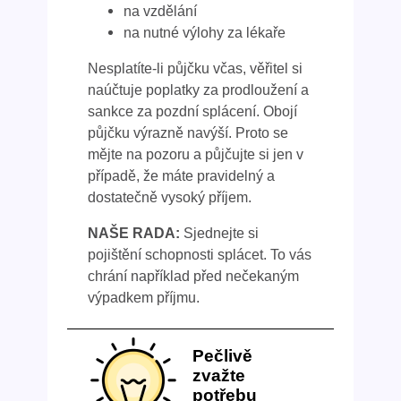
na vzdělání
na nutné výlohy za lékaře
Nesplatíte-li půjčku včas, věřitel si
naúčtuje poplatky za prodloužení a
sankce za pozdní splácení. Obojí
půjčku výrazně navýší. Proto se
mějte na pozoru a půjčujte si jen v
případě, že máte pravidelný a
dostatečně vysoký příjem.
NAŠE RADA:
Sjednejte si
pojištění schopnosti splácet. To vás
chrání například před nečekaným
výpadkem příjmu.
Pečlivě
zvažte
potřebu