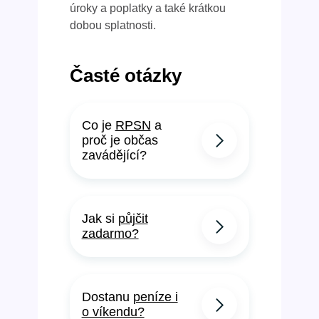
úroky a poplatky a také krátkou
dobou splatnosti.
Časté otázky
Co je
RPSN
a
proč je občas
zavádějící?
Jak si
půjčit
zadarmo?
Dostanu
peníze i
o víkendu?