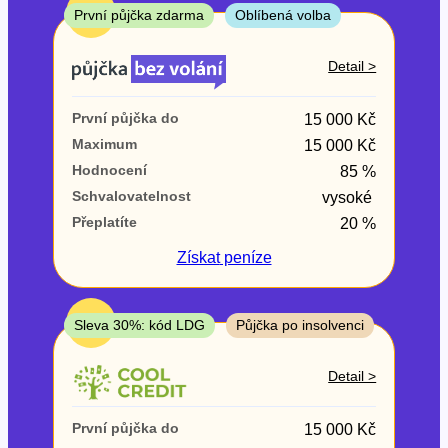
ne
TOP
První půjčka zdarma
Oblíbená volba
V exekuci
Detail >
ano
První půjčka do
15 000 Kč
ne
Maximum
15 000 Kč
Hodnocení
85 %
Po insolvenci
Schvalovatelnost
vysoké
ano
Přeplatíte
20 %
ne
Získat
peníze
V hotovosti
ano
TOP
Sleva 30%: kód LDG
Půjčka po insolvenci
ne
Detail >
První půjčka do
15 000 Kč