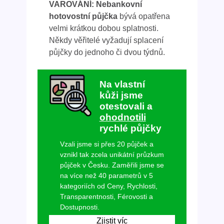
VAROVÁNÍ: Nebankovní
hotovostní půjčka
bývá opatřena
velmi krátkou dobou splatnosti.
Někdy věřitelé vyžadují splacení
půjčky do jednoho či dvou týdnů.
Na vlastní
kůži jsme
otestovali a
ohodnotili
rychlé půjčky
Vzali jsme si přes 20 půjček a
vznikl tak zcela unikátní průzkum
půjček v Česku. Zaměřili jsme se
na více než 40 parametrů v 5
kategoriích od Ceny, Rychlosti,
Transparentnosti, Férovosti a
Dostupnosti.
Zjistit víc