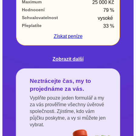
Maximum
25 000 Kč
Hodnocení
79 %
Schvalovatelnost
vysoké
Přeplatíte
33 %
Získat
peníze
Zobrazit další
Neztrácejte čas, my to
projednáme za vás.
Vyplňte pouze jeden formulář a my
za vás prověříme všechny úvěrové
společnosti. Zjistíme, kdo vám
půjčku poskytne, a vy si můžete jen
vybrat.