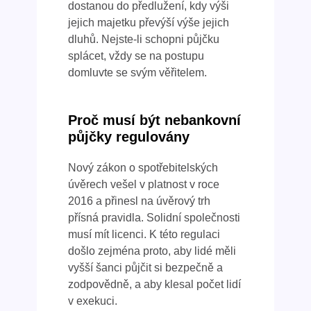
dostanou do předlužení, kdy výši
jejich majetku převýší výše jejich
dluhů. Nejste-li schopni půjčku
splácet, vždy se na postupu
domluvte se svým věřitelem.
Proč musí být nebankovní
půjčky regulovány
Nový zákon o spotřebitelských
úvěrech vešel v platnost v roce
2016 a přinesl na úvěrový trh
přísná pravidla. Solidní společnosti
musí mít licenci. K této regulaci
došlo zejména proto, aby lidé měli
vyšší šanci půjčit si bezpečně a
zodpovědně, a aby klesal počet lidí
v exekuci.