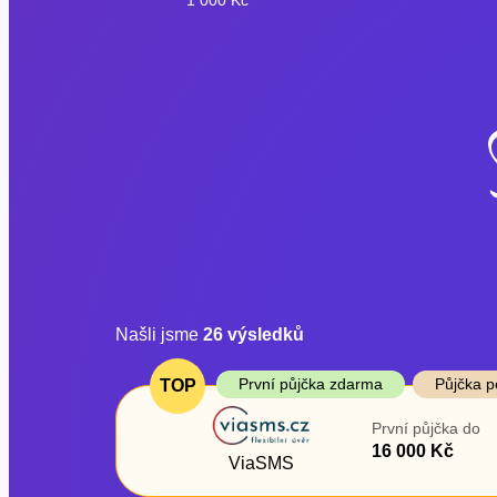
Našli jsme
26
výsledků
Cena
První půjčka z
První půjčka zdarma
Půjčka p
TOP
Od
–
První půjčka do
ano
16 000 Kč
Do
ViaSMS
ne