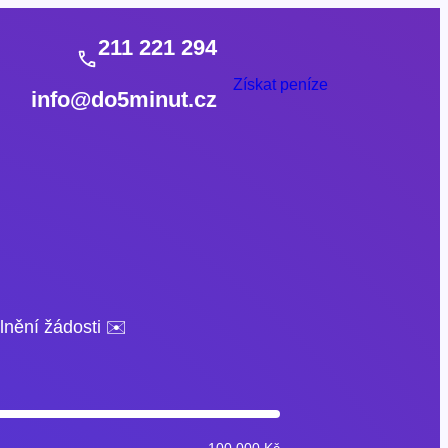
211 221 294
Získat peníze
info@do5minut.cz
lnění žádosti ✉️
100 000 Kč