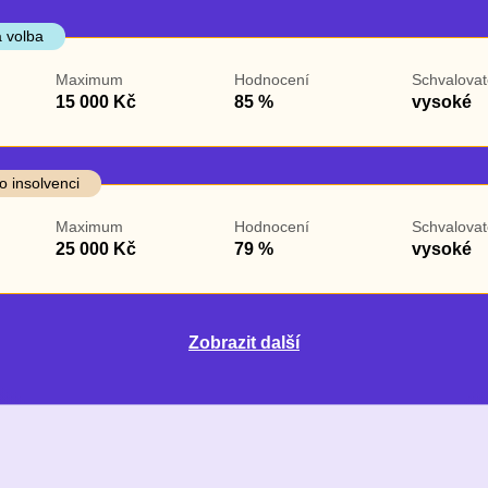
 volba
Maximum
Hodnocení
Schvalovat
15 000 Kč
85 %
vysoké
o insolvenci
Maximum
Hodnocení
Schvalovat
25 000 Kč
79 %
vysoké
Zobrazit další