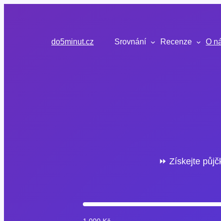
Přeskočit
na
obsah
do5minut.cz
Srovnání
Recenze
O n
⏩ Získejte půjč
1 000 Kč