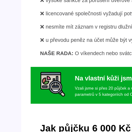
❌ vysoké sankce za porušení úvěrové
❌ licencované společnosti vyžadují pot
❌ nesmíte mít záznam v registru dlužn
❌ u převodu peněz na účet může být v
NAŠE RADA:
O víkendech nebo svátcíc
Na vlastní kůži jsm
Vzali jsme si přes 20 půjček a
parametrů v 5 kategoriích od C
Jak půjčku 6 000 Kč