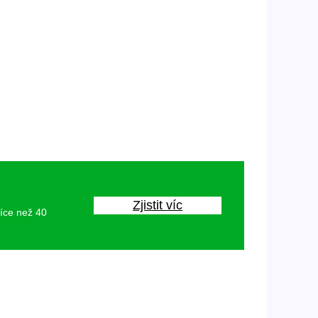
Zjistit víc
více než 40