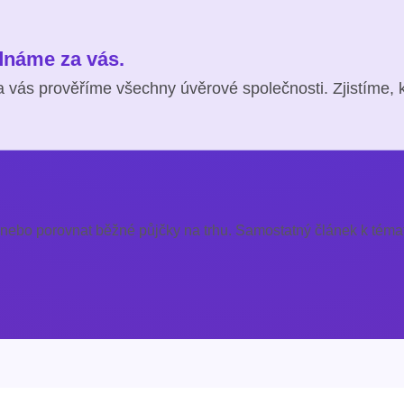
ednáme za vás.
 vás prověříme všechny úvěrové společnosti. Zjistíme, 
 nebo porovnat běžné půjčky na trhu. Samostatný článek k témat