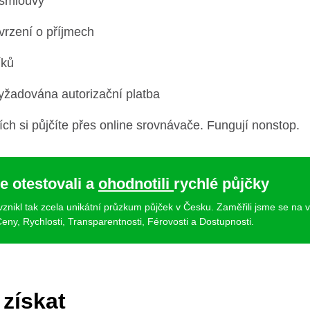
 smlouvy
vrzení o příjmech
íků
yžadována autorizační platba
h si půjčíte přes online srovnávače. Fungují nonstop.
e otestovali a
ohodnotili
rychlé půjčky
 vznikl tak zcela unikátní průzkum půjček v Česku. Zaměřili jsme se na 
eny, Rychlosti, Transparentnosti, Férovosti a Dostupnosti.
 získat