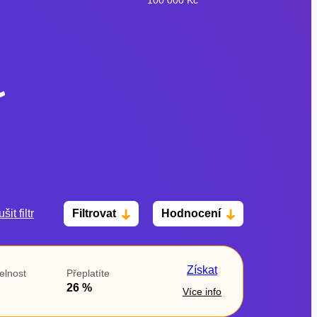
šit filtr
Filtrovat
Hodnocení
Po insolvenci
V hotovosti
ano
ano
Získat
elnost
Přeplatíte
ne
ne
26 %
Více info