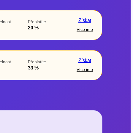
Získat
elnost
Přeplatíte
20 %
Více info
Získat
elnost
Přeplatíte
33 %
Více info