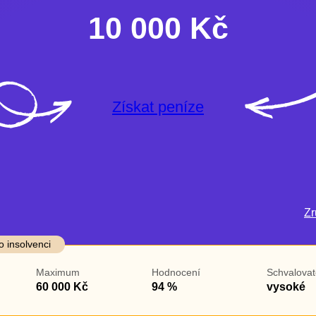
10 000 Kč
Získat peníze
Zru
darma
Ve zkušebce
V exekuci
o insolvenci
ano
ano
Maximum
Hodnocení
Schvalovat
ne
ne
60 000 Kč
94 %
vysoké