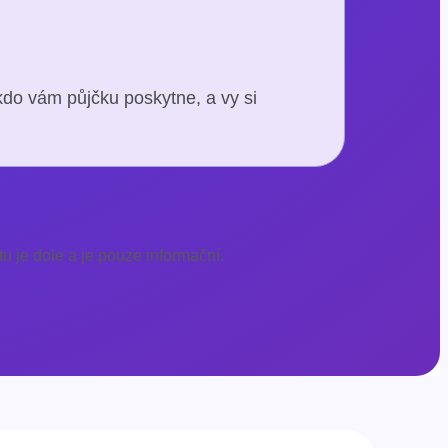
kdo vám půjčku poskytne, a vy si
u je dole a je pouze informační.