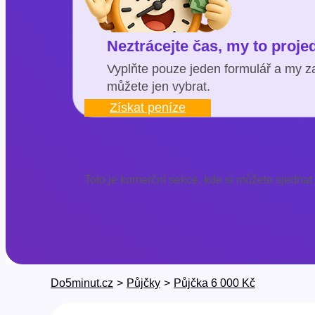
Neztrácejte čas, my to proj
Vyplňte pouze jeden formulář a my za
můžete jen vybrat.
Získat peníze
Toto je komerční sekce, kde si můžete sjednat
Do5minut.cz
>
Půjčky
>
Půjčka 6 000 Kč