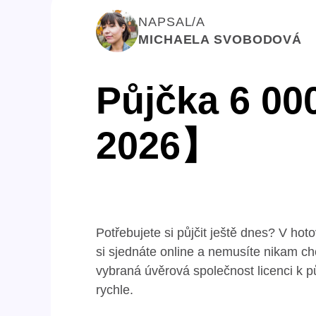
NAPSAL/A
MICHAELA SVOBODOVÁ
Půjčka 6 00
2026】
Potřebujete si půjčit ještě dnes? V ho
si sjednáte online a nemusíte nikam ch
vybraná úvěrová společnost licenci k p
rychle.