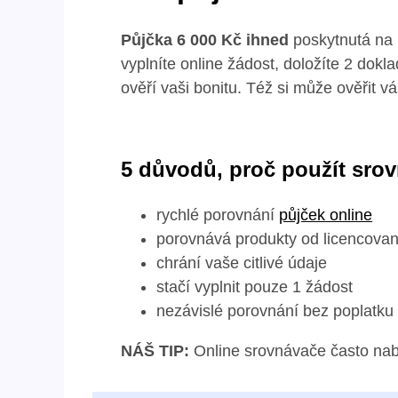
Půjčka 6 000 Kč ihned
poskytnutá na 
vyplníte online žádost, doložíte 2 dokla
ověří vaši bonitu. Též si může ověřit v
5 důvodů, proč použít sro
rychlé porovnání
půjček online
porovnává produkty od licencovan
chrání vaše citlivé údaje
stačí vyplnit pouze 1 žádost
nezávislé porovnání bez poplatku
NÁŠ TIP:
Online srovnávače často nab