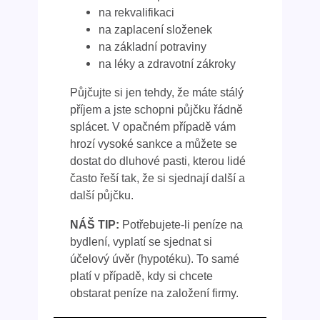
na rekvalifikaci
na zaplacení složenek
na základní potraviny
na léky a zdravotní zákroky
Půjčujte si jen tehdy, že máte stálý
příjem a jste schopni půjčku řádně
splácet. V opačném případě vám
hrozí vysoké sankce a můžete se
dostat do dluhové pasti, kterou lidé
často řeší tak, že si sjednají další a
další půjčku.
NÁŠ TIP:
Potřebujete-li peníze na
bydlení, vyplatí se sjednat si
účelový úvěr (hypotéku). To samé
platí v případě, kdy si chcete
obstarat peníze na založení firmy.