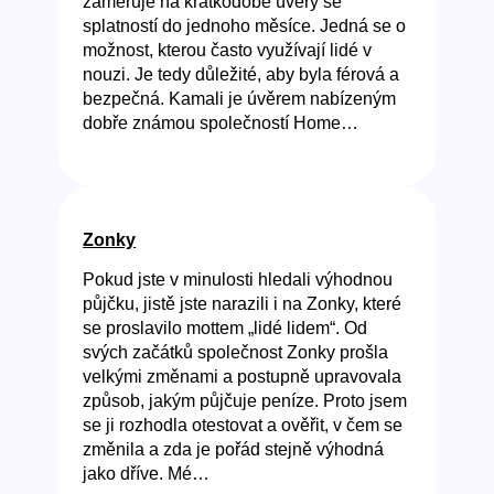
zaměřuje na krátkodobé úvěry se
splatností do jednoho měsíce. Jedná se o
možnost, kterou často využívají lidé v
nouzi. Je tedy důležité, aby byla férová a
bezpečná. Kamali je úvěrem nabízeným
dobře známou společností Home…
Zonky
Pokud jste v minulosti hledali výhodnou
půjčku, jistě jste narazili i na Zonky, které
se proslavilo mottem „lidé lidem“. Od
svých začátků společnost Zonky prošla
velkými změnami a postupně upravovala
způsob, jakým půjčuje peníze. Proto jsem
se ji rozhodla otestovat a ověřit, v čem se
změnila a zda je pořád stejně výhodná
jako dříve. Mé…