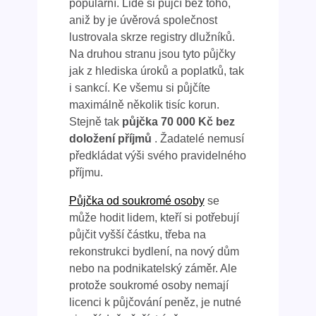
populární. Lidé si půjčí bez toho,
aniž by je úvěrová společnost
lustrovala skrze registry dlužníků.
Na druhou stranu jsou tyto půjčky
jak z hlediska úroků a poplatků, tak
i sankcí. Ke všemu si půjčíte
maximálně několik tisíc korun.
Stejně tak
půjčka 70 000 Kč bez
doložení příjmů
. Žadatelé nemusí
předkládat výši svého pravidelného
příjmu.
Půjčka od soukromé osoby
se
může hodit lidem, kteří si potřebují
půjčit vyšší částku, třeba na
rekonstrukci bydlení, na nový dům
nebo na podnikatelský záměr. Ale
protože soukromé osoby nemají
licenci k půjčování peněz, je nutné