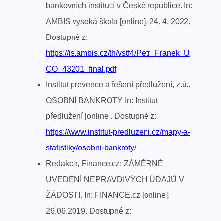
bankovních institucí v České republice. In:
AMBIS vysoká škola [online]. 24. 4. 2022.
Dostupné z:
https://is.ambis.cz/th/vstf4/Petr_Franek_U
CO_43201_final.pdf
Institut prevence a řešení předlužení, z.ú..
OSOBNÍ BANKROTY In: Institut
předlužení [online]. Dostupné z:
https://www.institut-predluzeni.cz/mapy-a-
statistiky/osobni-bankroty/
Redakce, Finance.cz: ZÁMĚRNÉ
UVEDENÍ NEPRAVDIVÝCH ÚDAJŮ V
ŽÁDOSTI. In: FINANCE.cz [online].
26.06.2019. Dostupné z: