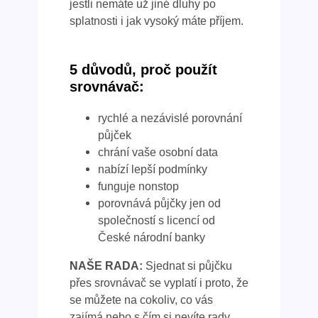
jestli nemáte už jiné dluhy po
splatnosti i jak vysoký máte příjem.
5 důvodů, proč použít
srovnávač:
rychlé a nezávislé porovnání
půjček
chrání vaše osobní data
nabízí lepší podmínky
funguje nonstop
porovnává půjčky jen od
společností s licencí od
České národní banky
NAŠE RADA:
Sjednat si půjčku
přes srovnávač se vyplatí i proto, že
se můžete na cokoliv, co vás
zajímá nebo s čím si nevíte rady,