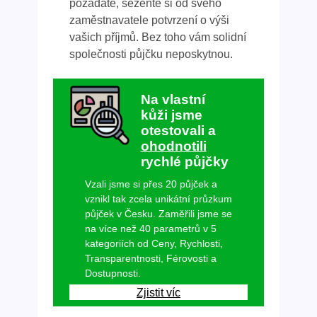
požádáte, sežeňte si od svého
zaměstnavatele potvrzení o výši
vašich příjmů. Bez toho vám solidní
společnosti půjčku neposkytnou.
Na vlastní
kůži jsme
otestovali a
ohodnotili
rychlé půjčky
Vzali jsme si přes 20 půjček a
vznikl tak zcela unikátní průzkum
půjček v Česku. Zaměřili jsme se
na více než 40 parametrů v 5
kategoriích od Ceny, Rychlosti,
Transparentnosti, Férovosti a
Dostupnosti.
Zjistit víc