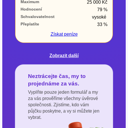
Maximum
25 000 Kč
Hodnocení
79 %
Schvalovatelnost
vysoké
Přeplatíte
33 %
Získat
peníze
Zobrazit další
Neztrácejte čas, my to
projednáme za vás.
Vyplňte pouze jeden formulář a my
za vás prověříme všechny úvěrové
společnosti. Zjistíme, kdo vám
půjčku poskytne, a vy si můžete jen
vybrat.