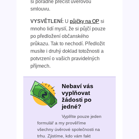
si pořádně přečíst úvěrovou
smlouvu.
VYSVĚTLENÍ:
U
půjčky na OP
si
mnoho lidí myslí, že si půjčí pouze
po předložení občanského
průkazu. Tak to nechodí. Předložit
musíte i druhý doklad totožnosti a
potvrzení o vašich pravidelných
příjmech.
Nebaví vás
vyplňovat
žádosti po
jedné?
Vyplňte pouze jeden
formulář a my prověříme
všechny úvěrové společnosti na
trhu. Zjistíme, kdo vám fakt