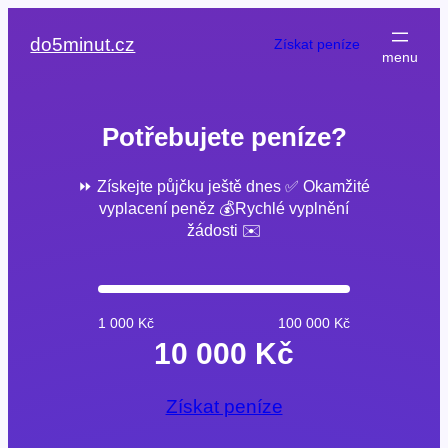
Přeskočit
na
do5minut.cz
Získat peníze
obsah
Potřebujete peníze?
⏩ Získejte půjčku ještě dnes ✅ Okamžité
vyplacení peněz 💰Rychlé vyplnění
žádosti ✉️
1 000 Kč
100 000 Kč
10 000 Kč
Získat peníze