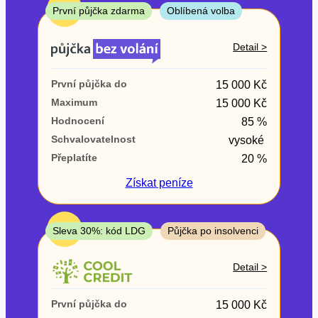
ne
TOP
První půjčka zdarma
Oblíbená volba
V exekuci
Detail >
ano
První půjčka do
15 000 Kč
ne
Maximum
15 000 Kč
Hodnocení
85 %
Po insolvenci
Schvalovatelnost
vysoké
ano
Přeplatíte
20 %
ne
Získat
peníze
V hotovosti
ano
TOP
Sleva 30%: kód LDG
Půjčka po insolvenci
ne
Detail >
První půjčka do
15 000 Kč