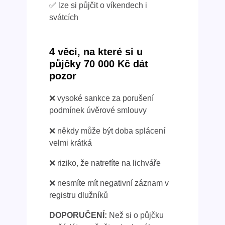
✅ lze si půjčit o víkendech i
svátcích
4 věci, na které si u
půjčky 70 000 Kč dát
pozor
❌ vysoké sankce za porušení
podmínek úvěrové smlouvy
❌ někdy může být doba splácení
velmi krátká
❌ riziko, že natrefíte na lichváře
❌ nesmíte mít negativní záznam v
registru dlužníků
DOPORUČENÍ:
Než si o půjčku