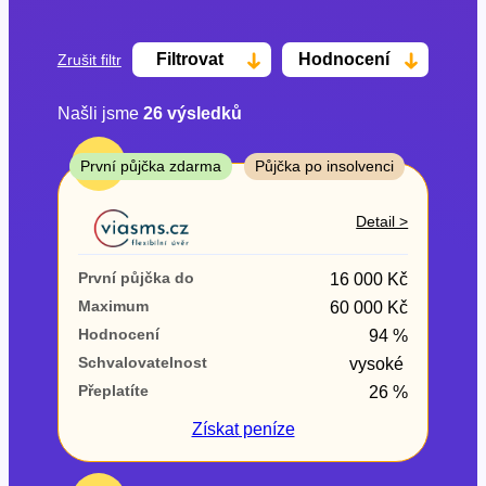
Filtrovat
Hodnocení
Zrušit filtr
Našli jsme
26
výsledků
Cena
TOP
První půjčka zdarma
Půjčka po insolvenci
Od
Do
Detail >
První půjčka zdarma
První půjčka do
16 000 Kč
–
Maximum
60 000 Kč
Hodnocení
94 %
ano
Schvalovatelnost
vysoké
ne
Přeplatíte
26 %
Ve zkušebce
Získat
peníze
ano