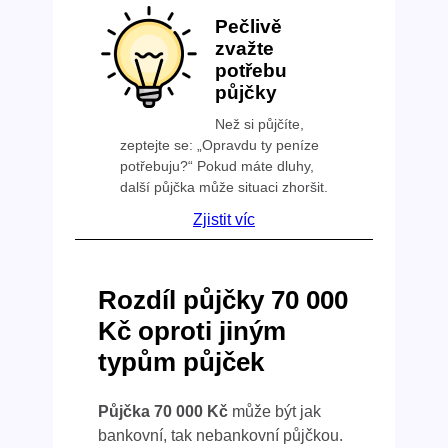
Pečlivě
zvažte
potřebu
půjčky
Než si půjčíte,
zeptejte se: „Opravdu ty peníze
potřebuju?“ Pokud máte dluhy,
další půjčka může situaci zhoršit.
Zjistit víc
Rozdíl půjčky 70 000
Kč oproti jiným
typům půjček
Půjčka 70 000 Kč
může být jak
bankovní, tak nebankovní půjčkou.