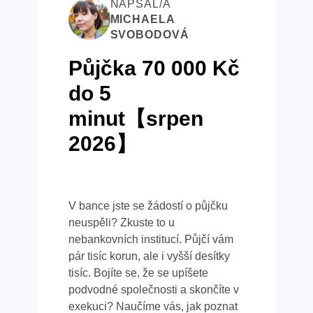
NAPSAL/A
MICHAELA
SVOBODOVÁ
Půjčka 70 000 Kč
do 5
minut【srpen
2026】
V bance jste se žádostí o půjčku
neuspěli? Zkuste to u
nebankovních institucí. Půjčí vám
pár tisíc korun, ale i vyšší desítky
tisíc. Bojíte se, že se upíšete
podvodné společnosti a skončíte v
exekuci? Naučíme vás, jak poznat