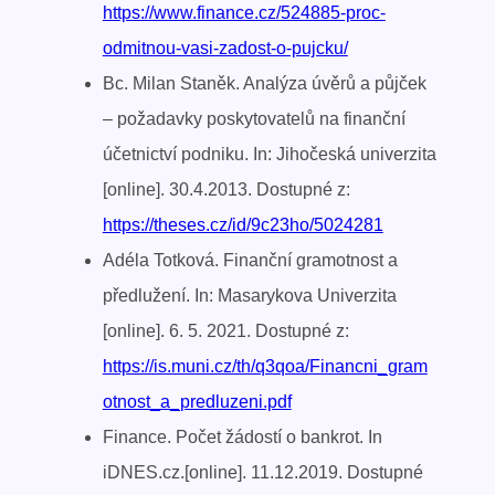
https://www.finance.cz/524885-proc-
odmitnou-vasi-zadost-o-pujcku/
Bc. Milan Staněk. Analýza úvěrů a půjček
– požadavky poskytovatelů na finanční
účetnictví podniku. In: Jihočeská univerzita
[online]. 30.4.2013. Dostupné z:
https://theses.cz/id/9c23ho/5024281
Adéla Totková. Finanční gramotnost a
předlužení. In: Masarykova Univerzita
[online]. 6. 5. 2021. Dostupné z:
https://is.muni.cz/th/q3qoa/Financni_gram
otnost_a_predluzeni.pdf
Finance. Počet žádostí o bankrot. In
iDNES.cz.[online]. 11.12.2019. Dostupné