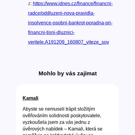
z:
https://www.idnes.cz/finance/financni-
radce/oddluzeni-nova-pravidla-
insolvence-osobni-bankrot-poradna-pri-
financni-tisni-dluznici-
veritele.A191209_160807_viteze_sov
Mohlo by vás zajímat
Kamali
Abyste se nemuseli trápit složitým
ověřováním solidnosti poskytovatele,
vyzkoušela jsem za vás jednu z
úvěrových nabídek – Kamali, která se