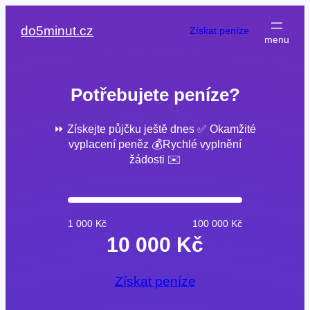
Přeskočit
na
do5minut.cz
Získat peníze
obsah
Potřebujete peníze?
⏩ Získejte půjčku ještě dnes ✅ Okamžité
vyplacení peněz 💰Rychlé vyplnění
žádosti ✉️
1 000 Kč
100 000 Kč
10 000 Kč
Získat peníze