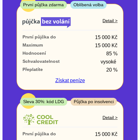
ne
TOP
První půjčka zdarma
Oblíbená volba
V exekuci
Detail >
ano
První půjčka do
15 000 Kč
ne
Maximum
15 000 Kč
Hodnocení
85 %
Po insolvenci
Schvalovatelnost
vysoké
ano
Přeplatíte
20 %
ne
Získat
peníze
V hotovosti
ano
TOP
Sleva 30%: kód LDG
Půjčka po insolvenci
ne
Detail >
První půjčka do
15 000 Kč