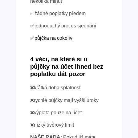
několika minut
✅žádné poplatky předem
✅jednoduchý proces sjednání
✅
půjčka na cokoliv
4 věci, na které si u
půjčky na účet ihned bez
poplatku dát pozor
❌krátká doba splatnosti
❌rychlé půjčky mají vyšší úroky
❌výplata pouze na účet
❌nízký úvěrový limit
NAŠE RADA:
Pokud již máte