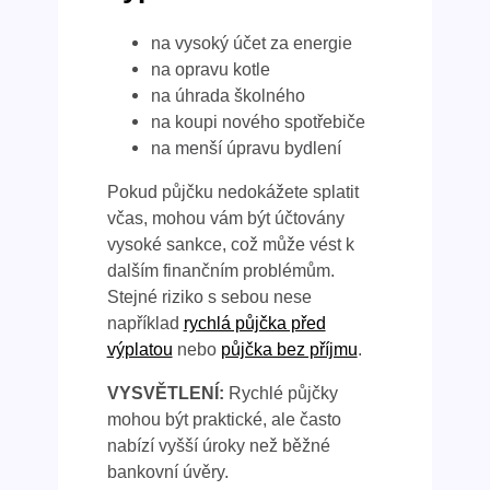
na vysoký účet za energie
na opravu kotle
na úhrada školného
na koupi nového spotřebiče
na menší úpravu bydlení
Pokud půjčku nedokážete splatit
včas, mohou vám být účtovány
vysoké sankce, což může vést k
dalším finančním problémům.
Stejné riziko s sebou nese
například
rychlá půjčka před
výplatou
nebo
půjčka bez příjmu
.
VYSVĚTLENÍ:
Rychlé půjčky
mohou být praktické, ale často
nabízí vyšší úroky než běžné
bankovní úvěry.