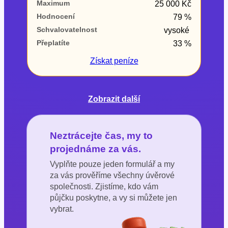
Maximum
25 000 Kč
Hodnocení
79 %
Schvalovatelnost
vysoké
Přeplatíte
33 %
Získat
peníze
Zobrazit další
Neztrácejte čas, my to
projednáme za vás.
Vyplňte pouze jeden formulář a my
za vás prověříme všechny úvěrové
společnosti. Zjistíme, kdo vám
půjčku poskytne, a vy si můžete jen
vybrat.