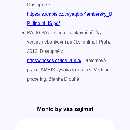
Dostupné z:
https://is.ambis.cz/th/yaqbp/Kambersky_B
P_finalni_IS.pdf
PÁLKOVÁ, Darina. Bankovní půjčky
versus nebankovní půjčky [online]. Praha,
2012. Dostupné z:
https://theses.cz/id/u2unla/
. Diplomová
práce. AMBIS vysoká škola, a.s. Vedoucí
práce Ing. Blanka Dlouhá.
Mohlo by vás zajímat