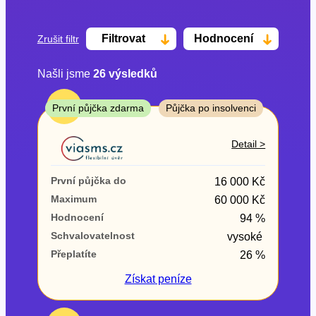
Filtrovat
Hodnocení
Zrušit filtr
Našli jsme
26
výsledků
Cena
TOP
První půjčka zdarma
Půjčka po insolvenci
Od
Do
Detail >
První půjčka zdarma
První půjčka do
16 000 Kč
–
Maximum
60 000 Kč
Hodnocení
94 %
ano
Schvalovatelnost
vysoké
ne
Přeplatíte
26 %
Ve zkušebce
Získat
peníze
ano