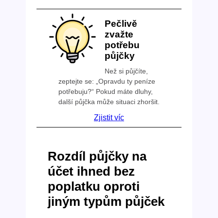
Pečlivě
zvažte
potřebu
půjčky
Než si půjčíte,
zeptejte se: „Opravdu ty peníze
potřebuju?“ Pokud máte dluhy,
další půjčka může situaci zhoršit.
Zjistit víc
Rozdíl půjčky na
účet ihned bez
poplatku oproti
jiným typům půjček