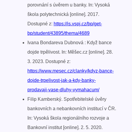
porovnání s úvěrem u banky. In: Vysoká
škola polytechnická [online]. 2017.
Dostupné z:
https://is.vspj.cz/bp/get-
bp/student/43895/thema/4689
Ivana Bondareva Dubnová : Když bance
dojde trpělivost. In: Měšec.cz [online]. 28.
3. 2023. Dostupné z:
https://www.mesec.cz/clanky/kdyz-bance-
dojde-trpelivost-jak-a-kdy-banky-
prodavaji-vase-dluhy-vymahacum/
Filip Kamberský. Spotřebitelské úvěry
bankovních a nebankovních institucí v ČR.
In: Vysoká škola regionálního rozvoje a
Bankovní institut [online]. 2. 5. 2020.