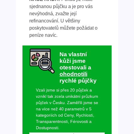
sjednanou půjčku a je pro vás
nevýhodná, zvažte její
refinancování. U většiny
poskytovatelů můžete požádat o
peníze navíc.
Na vlastní
kůži jsme
otestovali a
ohodnotili
rychlé půjčky
Vzali jsme si přes 20 půjček a
vznikl tak zcela unikátní průzkum
půjček v Česku. Zaměřili jsme se
na více než 40 parametrů v 5
kategoriích od Ceny, Rychlosti,
Transparentnosti, Férovosti a
Dostupnosti.