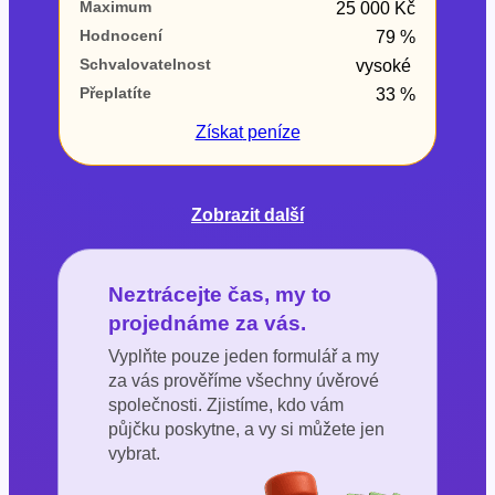
Maximum
25 000 Kč
Hodnocení
79 %
Schvalovatelnost
vysoké
Přeplatíte
33 %
Získat
peníze
Zobrazit další
Neztrácejte čas, my to
projednáme za vás.
Vyplňte pouze jeden formulář a my
za vás prověříme všechny úvěrové
společnosti. Zjistíme, kdo vám
půjčku poskytne, a vy si můžete jen
vybrat.