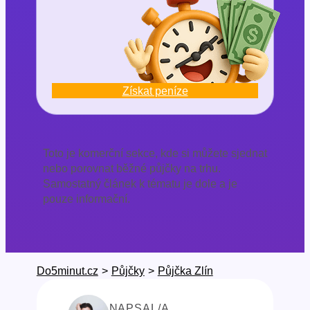
Získat peníze
Toto je komerční sekce, kde si můžete sjednat
nebo porovnat běžné půjčky na trhu.
Samostatný článek k tématu je dole a je
pouze informační.
Do5minut.cz
>
Půjčky
>
Půjčka Zlín
NAPSAL/A