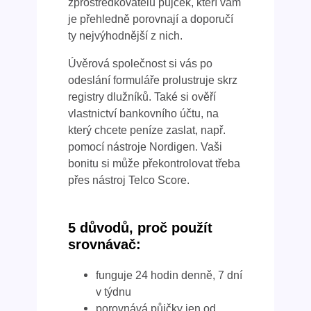
zprostředkovatelů půjček, kteří vám
je přehledně porovnají a doporučí
ty nejvýhodnější z nich.
Úvěrová společnost si vás po
odeslání formuláře prolustruje skrz
registry dlužníků. Také si ověří
vlastnictví bankovního účtu, na
který chcete peníze zaslat, např.
pomocí nástroje Nordigen. Vaši
bonitu si může překontrolovat třeba
přes nástroj Telco Score.
5 důvodů, proč použít
srovnávač:
funguje 24 hodin denně, 7 dní
v týdnu
porovnává půjčky jen od