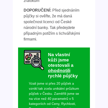
žralokům
DOPORUČENÍ:
Před sjednáním
půjčky si ověřte, že má daná
společnost licenci od České
národní banky. Tak předejdete
případným potížím s lichvářskými
firmami.
Na vlastní
kůži jsme
otestovali a
ohodnotili
rychlé půjčky
Vzali jsme si přes 20 půjček a
vznikl tak zcela unikátní průzkum
půjček v Česku. Zaměřili jsme se
na více než 40 parametrů v 5
kategoriích od Ceny, Rychlosti,