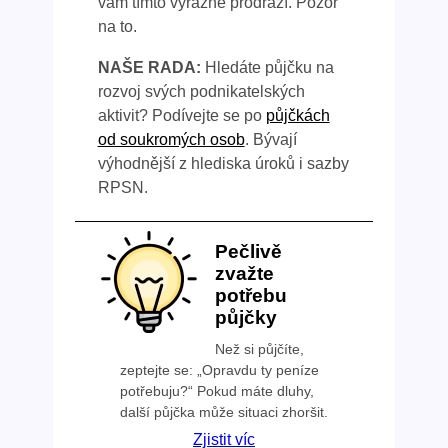
vám tímto výrazně prodraží. Pozor
na to.
NAŠE RADA:
Hledáte půjčku na
rozvoj svých podnikatelských
aktivit? Podívejte se po
půjčkách
od soukromých osob
. Bývají
výhodnější z hlediska úroků i sazby
RPSN.
Pečlivě
zvažte
potřebu
půjčky
Než si půjčíte,
zeptejte se: „Opravdu ty peníze
potřebuju?“ Pokud máte dluhy,
další půjčka může situaci zhoršit.
Zjistit víc