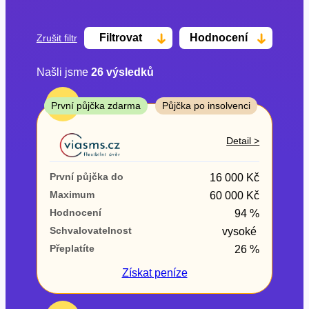
Filtrovat
Hodnocení
Zrušit filtr
Našli jsme
26
výsledků
Cena
TOP
První půjčka zdarma
Půjčka po insolvenci
Od
Do
Detail >
První půjčka zdarma
První půjčka do
16 000 Kč
–
Maximum
60 000 Kč
Hodnocení
94 %
ano
Schvalovatelnost
vysoké
ne
Přeplatíte
26 %
Ve zkušebce
Získat
peníze
ano