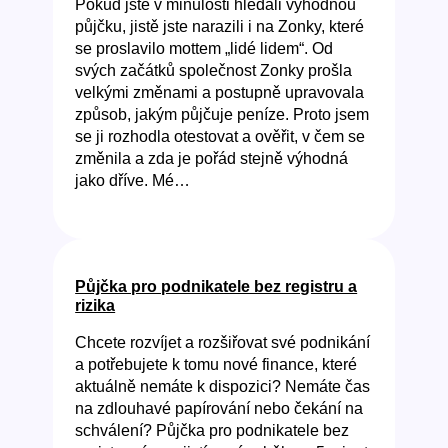
Pokud jste v minulosti hledali výhodnou
půjčku, jistě jste narazili i na Zonky, které
se proslavilo mottem „lidé lidem“. Od
svých začátků společnost Zonky prošla
velkými změnami a postupně upravovala
způsob, jakým půjčuje peníze. Proto jsem
se ji rozhodla otestovat a ověřit, v čem se
změnila a zda je pořád stejně výhodná
jako dříve. Mé…
Půjčka pro podnikatele bez registru a
rizika
Chcete rozvíjet a rozšiřovat své podnikání
a potřebujete k tomu nové finance, které
aktuálně nemáte k dispozici? Nemáte čas
na zdlouhavé papírování nebo čekání na
schválení? Půjčka pro podnikatele bez