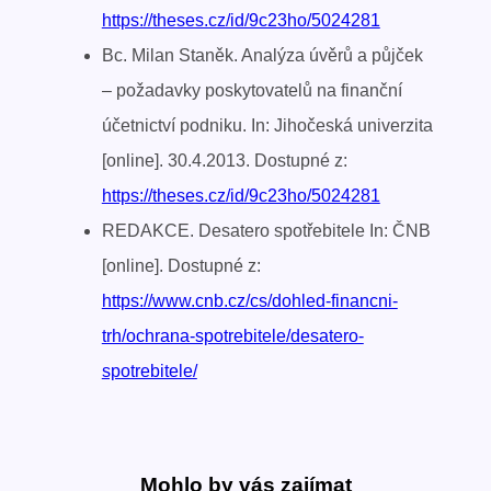
https://theses.cz/id/9c23ho/5024281
Bc. Milan Staněk. Analýza úvěrů a půjček
– požadavky poskytovatelů na finanční
účetnictví podniku. In: Jihočeská univerzita
[online]. 30.4.2013. Dostupné z:
https://theses.cz/id/9c23ho/5024281
REDAKCE. Desatero spotřebitele In: ČNB
[online]. Dostupné z:
https://www.cnb.cz/cs/dohled-financni-
trh/ochrana-spotrebitele/desatero-
spotrebitele/
Mohlo by vás zajímat