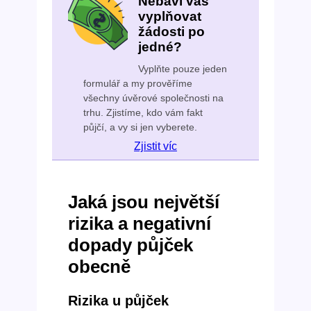
Nebaví vás
vyplňovat
žádosti po
jedné?
Vyplňte pouze jeden
formulář a my prověříme
všechny úvěrové společnosti na
trhu. Zjistíme, kdo vám fakt
půjčí, a vy si jen vyberete.
Zjistit víc
Jaká jsou největší
rizika a negativní
dopady půjček
obecně
Rizika u půjček