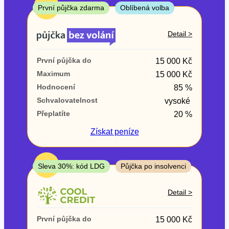
ne
TOP
První půjčka zdarma
Oblíbená volba
V exekuci
Detail >
ano
První půjčka do
15 000 Kč
ne
Maximum
15 000 Kč
Hodnocení
85 %
Po insolvenci
Schvalovatelnost
vysoké
ano
Přeplatíte
20 %
ne
Získat
peníze
V hotovosti
ano
TOP
Sleva 30%: kód LDG
Půjčka po insolvenci
ne
Detail >
První půjčka do
15 000 Kč