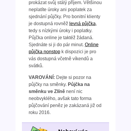
prokázat svůj stálý příjem. Většinou
neplatíte úroky ani poplatek za
sjednání půjčky. Pro bonitní klienty
je dostupná rovněž
levná půjčka
,
tedy s nízkými úroky i poplatky.
Půjčka online je taktéž žádaná.
Sjednáte si ji do pár minut.
Online
půjčka nonstop
k dispozici je pro
vás dostupná včetně víkendů a
svátků.
VAROVÁNÍ:
Dejte si pozor na
půjčky na směnky.
Půjčka na
směnku ve Zlíně
není nic
neobvyklého, avšak tato forma
půjčování peněz je zakázaná již od
roku 2016.