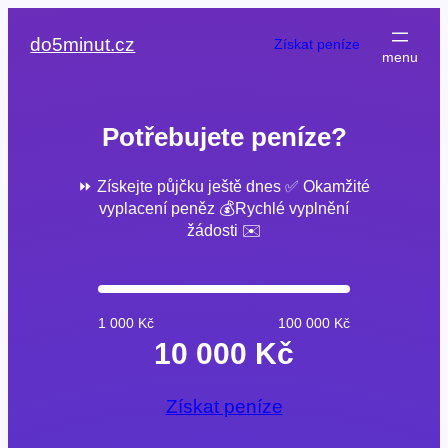
Přeskočit
na
do5minut.cz
Získat peníze
obsah
Potřebujete peníze?
⏩ Získejte půjčku ještě dnes ✅ Okamžité
vyplacení peněz 💰Rychlé vyplnění
žádosti ✉️
1 000 Kč
100 000 Kč
10 000 Kč
Získat peníze