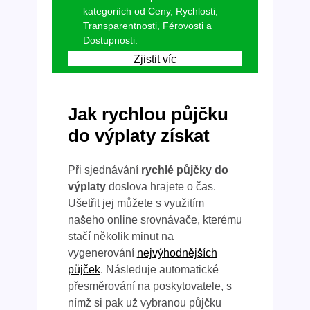
kategoriích od Ceny, Rychlosti,
Transparentnosti, Férovosti a
Dostupnosti.
Zjistit víc
Jak rychlou půjčku
do výplaty získat
Při sjednávání
rychlé půjčky do
výplaty
doslova hrajete o čas.
Ušetřit jej můžete s využitím
našeho online srovnávače, kterému
stačí několik minut na
vygenerování
nejvýhodnějších
půjček
. Následuje automatické
přesměrování na poskytovatele, s
nímž si pak už vybranou půjčku