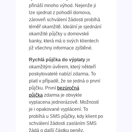
přináší mnoho výhod. Nejenže ji
lze sjednat z pohodlí domova,
zároveň schválení žádosti probíhá
téměř okamžitě. Ideální je sjednání
okamžité půjčky u domovské
banky, která má o svých klientech
již všechny informace zjištěné.
Rychlá půjčka do výplaty
je
okamžitým úvěrem, který někteří
poskytovatelé nabízí zdarma. To
platí v případě, že se jedná o první
půjčku. První
bezúročná
půjčka
zdarma je obvykle
vyplacena jednorázově. Možností
je i opakované vyplácení. To
probíhá u SMS půjčky, kdy klient po
schválení žádosti zasláním SMS
žádá o další částku peněz.