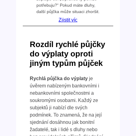
potřebuju?“ Pokud máte dluhy,
další půjčka může situaci zhoršit.
Zjistit víc
Rozdíl rychlé půjčky
do výplaty oproti
jiným typům půjček
Rychlá půjčka do výplaty
je
úvěrem nabízeným bankovními i
nebankovními společnostmi a
soukromými osobami. Každý ze
subjektů ji nabízí dle svých
podmínek. To znamená, že na její
sjednání dosáhnou jak bonitní
žadatelé, tak i lidé s dluhy nebo