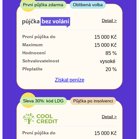
ne
TOP
První půjčka zdarma
Oblíbená volba
V exekuci
Detail >
ano
První půjčka do
15 000 Kč
ne
Maximum
15 000 Kč
Hodnocení
85 %
Po insolvenci
Schvalovatelnost
vysoké
ano
Přeplatíte
20 %
ne
Získat
peníze
V hotovosti
ano
TOP
Sleva 30%: kód LDG
Půjčka po insolvenci
ne
Detail >
První půjčka do
15 000 Kč