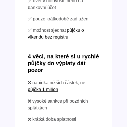
✅ úvěr v hotovosti, nebo na
bankovní účet
✅ pouze krátkodobé zadlužení
✅ možnost sjednat
půjčku o
víkendu bez registru
4 věci, na které si u rychlé
půjčky do výplaty dát
pozor
❌ nabídka nižších částek, ne
půjčka 1 milion
❌ vysoké sankce při pozdních
splátkách
❌ krátká doba splatnosti