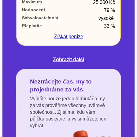
Maximum
25 000 Kč
Hodnocení
79 %
Schvalovatelnost
vysoké
Přeplatíte
33 %
Získat
peníze
Zobrazit další
Neztrácejte čas, my to
projednáme za vás.
Vyplňte pouze jeden formulář a my
za vás prověříme všechny úvěrové
společnosti. Zjistíme, kdo vám
půjčku poskytne, a vy si můžete jen
vybrat.