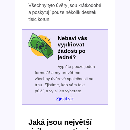
Všechny tyto úvěry jsou krátkodobé
a poskytují pouze několik desítek
tisíc korun.
Nebaví vás
vyplňovat
žádosti po
jedné?
Vyplňte pouze jeden
formulář a my prověříme
všechny úvěrové společnosti na
trhu. Zjistíme, kdo vám fakt
půjčí, a vy si jen vyberete.
Zjistit víc
Jaká jsou největší