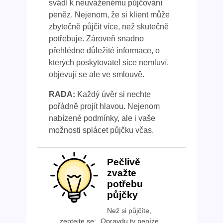
svádí k neuváženému půjčování
peněz. Nejenom, že si klient může
zbytečně půjčit více, než skutečně
potřebuje. Zároveň snadno
přehlédne důležité informace, o
kterých poskytovatel sice nemluví,
objevují se ale ve smlouvě.
RADA:
Každý úvěr si nechte
pořádně projít hlavou. Nejenom
nabízené podmínky, ale i vaše
možnosti splácet půjčku včas.
Pečlivě
zvažte
potřebu
půjčky
Než si půjčíte,
zeptejte se: „Opravdu ty peníze