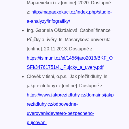
Mapaexekuci.cz [online]. 2020. Dostupné
z:
http://mapaexekuci.cz/index.php/studie-
a-analyzy/infografiky/
Ing. Gabriela Oškrdalová. Osobní finance
Půjčky a úvěry. In: Masarykova univerzita
[online]. 20.11.2013. Dostupné z:
https://is.muni.cz/el/1456/jaro2013/BKF_O
SFI/34761751/4._Pujcky_a_uvery.pdf
Člověk v tísni, o.p.s.. Jak přežít dluhy. In:
jakprezitdluhy.cz [online]. Dostupné z:
https://www.jakprezitdluhy.cz/domains/jakp
rezitdluhy.cz/odpovedne-
uverovani/devatero-bezpecneho-
pujcovani