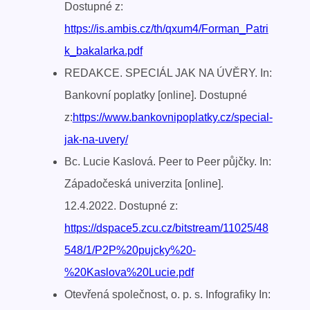
Dostupné z:
https://is.ambis.cz/th/qxum4/Forman_Patri
k_bakalarka.pdf
REDAKCE. SPECIÁL JAK NA ÚVĚRY. In:
Bankovní poplatky [online]. Dostupné
z:
https://www.bankovnipoplatky.cz/special-
jak-na-uvery/
Bc. Lucie Kaslová. Peer to Peer půjčky. In:
Západočeská univerzita [online].
12.4.2022. Dostupné z:
https://dspace5.zcu.cz/bitstream/11025/48
548/1/P2P%20pujcky%20-
%20Kaslova%20Lucie.pdf
Otevřená společnost, o. p. s. Infografiky In: