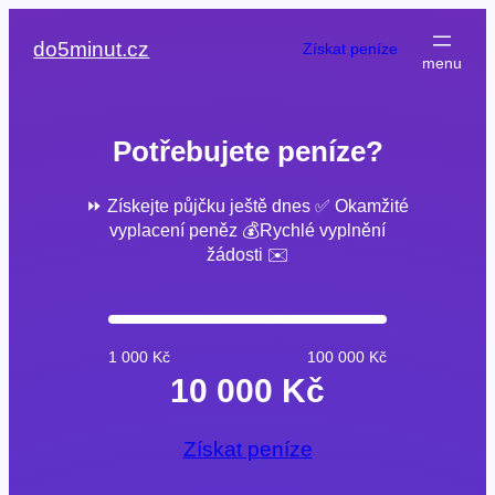
Přeskočit
na
do5minut.cz
Získat peníze
obsah
Potřebujete peníze?
⏩ Získejte půjčku ještě dnes ✅ Okamžité
vyplacení peněz 💰Rychlé vyplnění
žádosti ✉️
1 000 Kč
100 000 Kč
10 000 Kč
Získat peníze