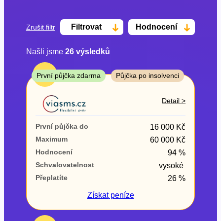
Filtrovat
Hodnocení
Zrušit filtr
Našli jsme
26
výsledků
Cena
TOP
První půjčka zdarma
Půjčka po insolvenci
Od
Do
Detail >
První půjčka zdarma
První půjčka do
16 000 Kč
–
Maximum
60 000 Kč
Hodnocení
94 %
ano
Schvalovatelnost
vysoké
ne
Přeplatíte
26 %
Ve zkušebce
Získat
peníze
ano