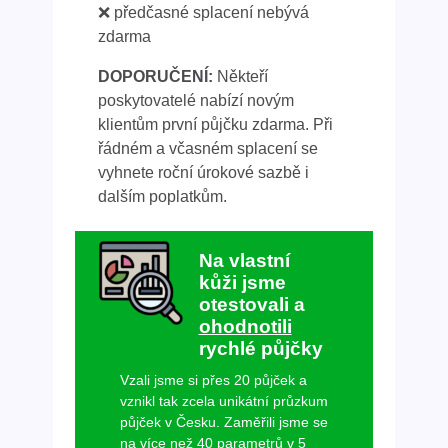
❌ předčasné splacení nebývá
zdarma
DOPORUČENÍ:
Někteří
poskytovatelé nabízí novým
klientům první půjčku zdarma. Při
řádném a včasném splacení se
vyhnete roční úrokové sazbě i
dalším poplatkům.
Na vlastní
kůži jsme
otestovali a
ohodnotili
rychlé půjčky
Vzali jsme si přes 20 půjček a
vznikl tak zcela unikátní průzkum
půjček v Česku. Zaměřili jsme se
na více než 40 parametrů v 5