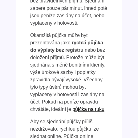
bez pravidelných příjmů. Sjednání
zabere pouze pár minut. Ihned poté
jsou peníze zaslány na účet, nebo
vyplaceny v hotovosti.
Okamžitá půjčka může být
prezentována jako
rychlá půjčk
a
do výplaty bez registru
nebo bez
doložení příjmů. Protože může být
sjednána s méně bonitními klienty,
výše úrokové sazby i poplatky
zpravidla bývají vysoké. Všechny
tyto typy úvěrů mohou být
vyplaceny v hotovosti i zaslány na
účet. Pokud na peníze opravdu
chvátáte, ideální je
půjčka na ruku
.
Aby se sjednání půjčky příliš
nezdržovalo, rychlou půjčku lze
sjednat online. Půjčka online